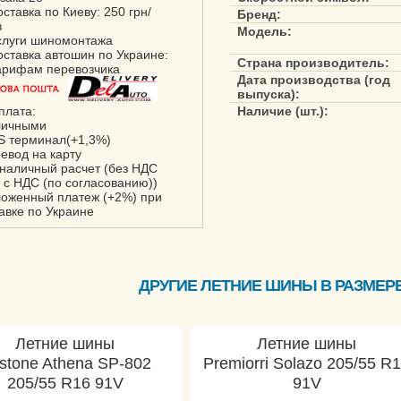
оставка по Киеву: 250 грн/
Бренд:
з
Модель:
слуги шиномонтажа
оставка автошин по Украине:
Страна производитель:
арифам перевозчика
Дата производства (год
выпуска):
плата:
Наличие (шт.):
личными
S терминал(+1,3%)
ревод на карту
зналичный расчет (без НДС
 с НДС (по согласованию))
ложенный платеж (+2%) при
авке по Украине
ДРУГИЕ ЛЕТНИЕ ШИНЫ В РАЗМЕРЕ 
Летние шины
Летние шины
stone Athena SP-802
Premiorri Solazo 205/55 R
205/55 R16 91V
91V