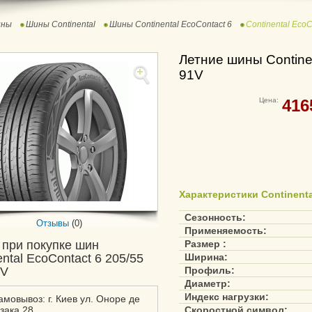
ны
Шины Continental
Шины Continental EcoContact 6
Continental Eco
Летние шины Contine
91V
Цена:
416
Характеристики Continenta
Сезонность:
Отзывы
(0)
Применяемость:
 при покупке шин
Размер :
ental EcoContact 6 205/55
Ширина:
1V
Профиль:
Диаметр:
Индекс нагрузки:
амовывоз: г. Киев ул. Оноре де
зака 28
Скоростной символ: