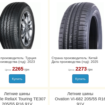
 производитель: Турция
Страна производитель: Китай
оизводства (год): 2023
Дата производства (год): 2025
2265
2273
грн
грн
Цена:
Цена:
Купить
Купить
Летние шины
Летние шины
gle ReliaX Touring TE307
Ovation VI-682 205/55 R1
205/55 R16 91V
91V