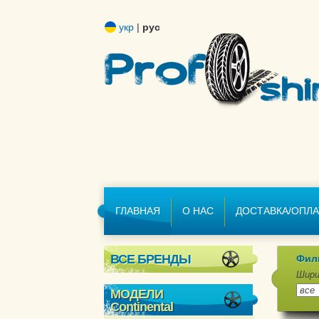
укр
|
рус
ГЛАВНАЯ
О НАС
ДОСТАВКА/ОПЛА
ВСЕ БРЕНДЫ
Фил
Шири
МОДЕЛИ
Continental