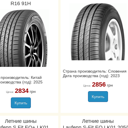
R16 91H
Страна производитель: Словения
Дата производства (год): 2023
 производитель: Китай
оизводства (год): 2025
2856
грн
Цена:
2834
грн
Цена:
Купить
Купить
Летние шины
Летние шины
ufenn S Fit EQ+ LK01
Laufenn S-Fit EQ LK01 205