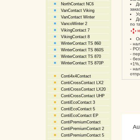
NorthContact NC6
Д
зака
VanContact Viking
У
VanContact Winter
Д
VancoWinter 2
по т
VikingContact 7
VikingContact 8
О
WinterContact TS 860
- на
- PO
WinterContact TS 860S
- пе
WinterContact TS 870
- бе
WinterContact TS 870P
+1%,
- на
отпр
Conti4x4Contact
ContiCrossContact LX2
ContiCrossContact LX20
ContiCrossContact UHP
ContiEcoContact 3
ContiEcoContact 5
ContiEcoContact EP
ContiPremiumContact
Au
ContiPremiumContact 2
ContiPremiumContact 5