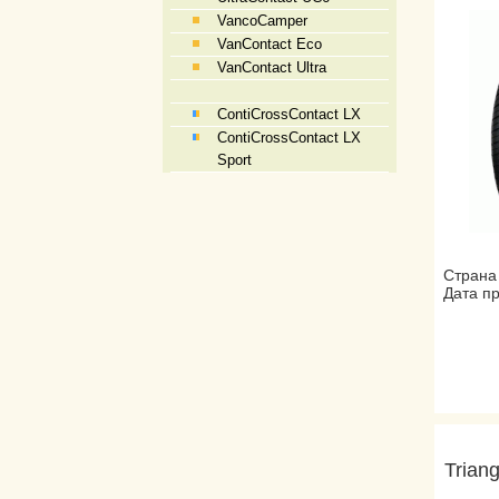
VancoCamper
VanContact Eco
VanContact Ultra
ContiCrossContact LX
ContiCrossContact LX
Sport
Страна
Дата пр
Trian