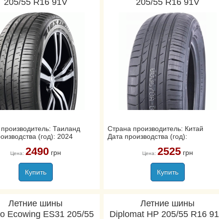
205/55 R16 91V
205/55 R16 91V
 производитель: Таиланд
Страна производитель: Китай
оизводства (год): 2024
Дата производства (год):
2490
2525
грн
грн
Цена:
Цена:
Купить
Купить
Летние шины
Летние шины
o Ecowing ES31 205/55
Diplomat HP 205/55 R16 9