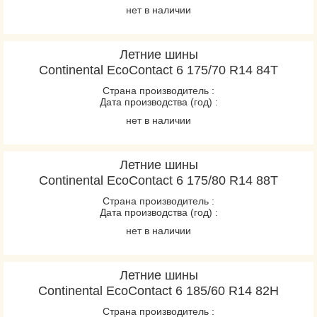
ContiEcoContact EP
нет в наличии
ContiPremiumContact
ContiPremiumContact 2
Летние шины
ContiPremiumContact 5
Continental EcoContact 6 175/70 R14 84T
ContiSportContact 3
Страна производитель :
ContiSportContact 3E
Дата производства (год) :
ContiSportContact 5
нет в наличии
ContiSportContact 5 P
ContiSportContact 5 P
Летние шины
SUV
Continental EcoContact 6 175/80 R14 88T
ContiSportContact 5
Страна производитель :
Дата производства (год) :
SUV
нет в наличии
ContiVanContact 100
ContiVanContact 200
CrossContact H/T
Летние шины
Continental EcoContact 6 185/60 R14 82H
EcoContact 6
EcoContact 6Q
Страна производитель :