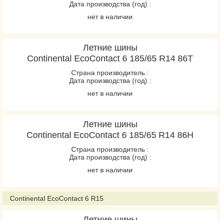
Дата производства (год) :
PremiumContact 6
нет в наличии
PremiumContact 7
PremiumContact C
Летние шины
ProContact GX
Continental EcoContact 6 185/65 R14 86T
sContact
Страна производитель :
SportContact 6
Дата производства (год) :
SportContact 7
нет в наличии
UltraContact
UltraContact NXT
Летние шины
UltraContact UC6
Continental EcoContact 6 185/65 R14 86H
VancoCamper
Страна производитель :
VanContact Eco
Дата производства (год) :
VanContact Ultra
нет в наличии
ContiCrossContact LX
Continental EcoContact 6 R15
ContiCrossContact LX
Летние шины
Sport