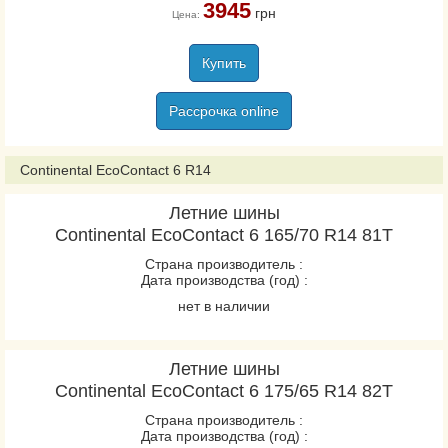
3945
грн
Цена:
VanContact Viking
VanContact Winter
Купить
VancoWinter 2
VikingContact 7
Рассрочка online
VikingContact 8
WinterContact TS 860
Continental EcoContact 6 R14
WinterContact TS 860S
Летние шины
WinterContact TS 870
Continental EcoContact 6 165/70 R14 81T
WinterContact TS 870P
Страна производитель :
Дата производства (год) :
Conti4x4Contact
нет в наличии
ContiCrossContact LX2
ContiCrossContact LX20
Летние шины
ContiCrossContact UHP
Continental EcoContact 6 175/65 R14 82T
ContiEcoContact 3
Страна производитель :
ContiEcoContact 5
Дата производства (год) :