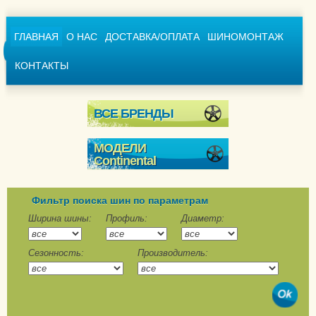
ГЛАВНАЯ
О НАС
ДОСТАВКА/ОПЛАТА
ШИНОМОНТАЖ
КОНТАКТЫ
ВСЕ БРЕНДЫ
МОДЕЛИ
Continental
Conti4x4WinterContact
ContiCrossContact
Фильтр поиска шин по параметрам
Winter
Ширина шины:
Профиль:
Диаметр:
ContiVikingContact 6
Сезонность:
Производитель:
ContiVikingContact 6
SUV
ContiWinterContact TS
790