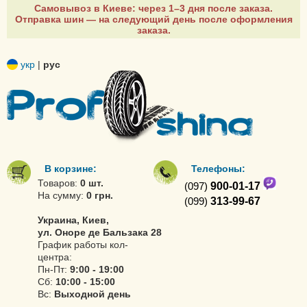
Самовывоз в Киеве: через 1–3 дня после заказа.
Отправка шин — на следующий день после оформления
заказа.
укр
|
рус
В корзине:
Телефоны:
Товаров:
0 шт.
(097)
900-01-17
На сумму:
0 грн.
(099)
313-99-67
Украина, Киев,
ул. Оноре де Бальзака 28
График работы кол-
центра:
Пн-Пт:
9:00 - 19:00
Сб:
10:00 - 15:00
Вс:
Выходной день