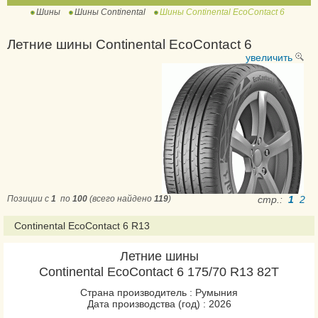
Шины
Шины Continental
Шины Continental EcoContact 6
ContiWinterContact TS
810
Летние шины Continental EcoContact 6
ContiWinterContact TS
увеличить
810 Sport
ContiWinterContact TS
830 P
ContiWinterContact TS
830 P SUV
ContiWinterContact TS
850 P
Позиции с
1
по
100
(всего найдено
119
)
стр.:
1
2
ContiWinterContact TS
850 P SUV
Continental EcoContact 6 R13
ExtremeWinterContact
Летние шины
IceContact 2
Continental EcoContact 6 175/70 R13 82T
IceContact 2 SUV
Страна производитель : Румыния
IceContact 3
Дата производства (год) : 2026
NorthContact NC6