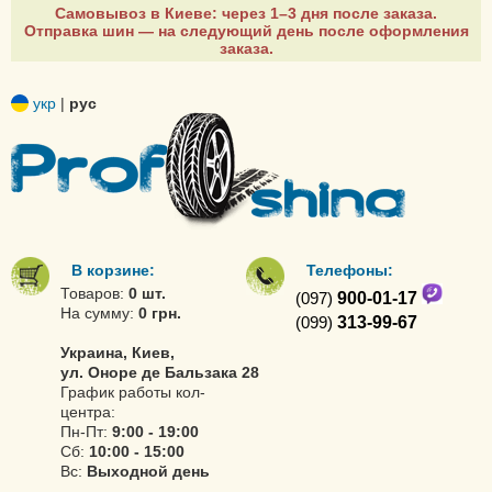
Самовывоз в Киеве: через 1–3 дня после заказа.
Отправка шин — на следующий день после оформления
заказа.
укр
|
рус
В корзине:
Телефоны:
Товаров:
0 шт.
(097)
900-01-17
На сумму:
0 грн.
(099)
313-99-67
Украина, Киев,
ул. Оноре де Бальзака 28
График работы кол-
центра:
Пн-Пт:
9:00 - 19:00
Сб:
10:00 - 15:00
Вс:
Выходной день