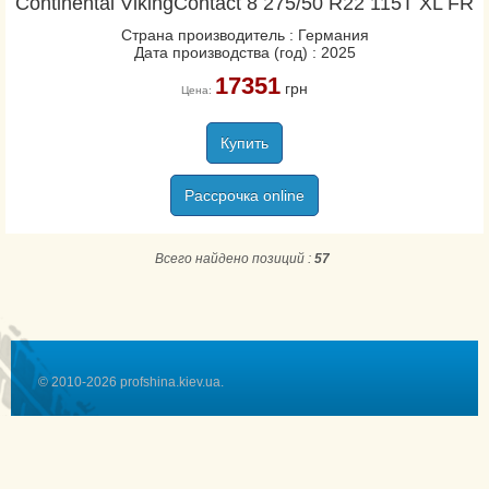
Continental VikingContact 8 275/50 R22 115T XL FR
Страна производитель : Германия
Дата производства (год) : 2025
17351
грн
Цена:
Купить
Рассрочка online
Всего найдено позиций :
57
© 2010-2026 profshina.kiev.ua.