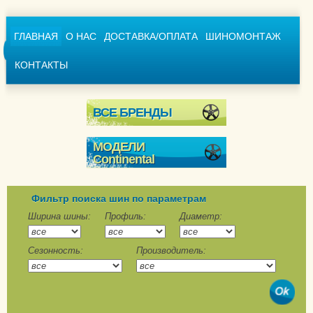
ГЛАВНАЯ
О НАС
ДОСТАВКА/ОПЛАТА
ШИНОМОНТАЖ
КОНТАКТЫ
ВСЕ БРЕНДЫ
МОДЕЛИ
Continental
Conti4x4WinterContact
ContiCrossContact
Фильтр поиска шин по параметрам
Winter
Ширина шины:
Профиль:
Диаметр:
ContiVikingContact 6
Сезонность:
Производитель:
ContiVikingContact 6
SUV
ContiWinterContact TS
790