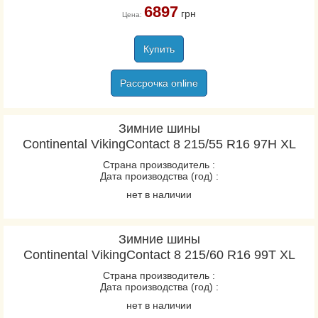
ContiEcoContact EP
6897
грн
Цена:
ContiPremiumContact
ContiPremiumContact 2
Купить
ContiPremiumContact 5
ContiSportContact 3
Рассрочка online
ContiSportContact 3E
ContiSportContact 5
Зимние шины
ContiSportContact 5 P
Continental VikingContact 8 215/55 R16 97H XL
ContiSportContact 5 P
Страна производитель :
Дата производства (год) :
SUV
нет в наличии
ContiSportContact 5
SUV
ContiVanContact 100
Зимние шины
Continental VikingContact 8 215/60 R16 99T XL
ContiVanContact 200
CrossContact H/T
Страна производитель :
Дата производства (год) :
EcoContact 6
нет в наличии
EcoContact 6Q