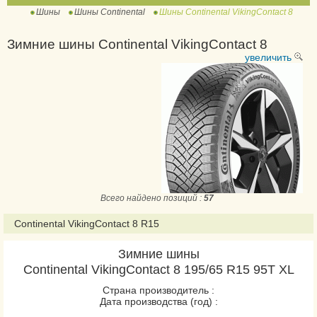
Шины
Шины Continental
Шины Continental VikingContact 8
ContiWinterContact TS
810
Зимние шины Continental VikingContact 8
ContiWinterContact TS
увеличить
810 Sport
ContiWinterContact TS
830 P
ContiWinterContact TS
830 P SUV
ContiWinterContact TS
850 P
Всего найдено позиций :
57
ContiWinterContact TS
850 P SUV
Continental VikingContact 8 R15
ExtremeWinterContact
Зимние шины
IceContact 2
Continental VikingContact 8 195/65 R15 95T XL
IceContact 2 SUV
Страна производитель :
IceContact 3
Дата производства (год) :
NorthContact NC6