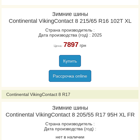
PremiumContact 6
Зимние шины
PremiumContact 7
Continental VikingContact 8 215/65 R16 102T XL
PremiumContact C
Страна производитель :
ProContact GX
Дата производства (год) : 2025
sContact
7897
грн
Цена:
SportContact 6
SportContact 7
Купить
UltraContact
UltraContact NXT
Рассрочка online
UltraContact UC6
VancoCamper
Continental VikingContact 8 R17
VanContact Eco
VanContact Ultra
Зимние шины
Continental VikingContact 8 205/55 R17 95H XL FR
ContiCrossContact LX
Страна производитель :
Дата производства (год) :
ContiCrossContact LX
нет в наличии
Sport