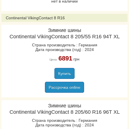
нет в наличии
VanContact Viking
VanContact Winter
Continental VikingContact 8 R16
VancoWinter 2
Зимние шины
VikingContact 7
Continental VikingContact 8 205/55 R16 94T XL
VikingContact 8
Страна производитель : Германия
WinterContact TS 860
Дата производства (год) : 2024
WinterContact TS 860S
6891
грн
Цена:
WinterContact TS 870
WinterContact TS 870P
Купить
Conti4x4Contact
Рассрочка online
ContiCrossContact LX2
ContiCrossContact LX20
Зимние шины
ContiCrossContact UHP
Continental VikingContact 8 205/60 R16 96T XL
ContiEcoContact 3
Страна производитель : Германия
ContiEcoContact 5
Дата производства (год) : 2024