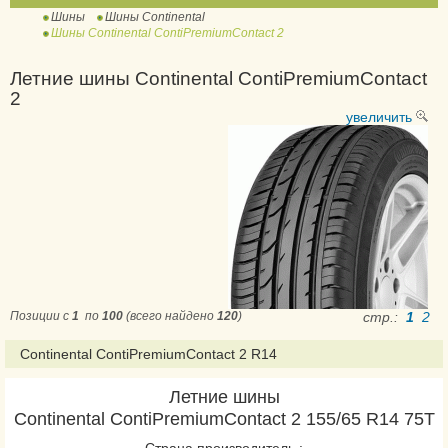
Шины
Шины Continental
ContiWinterContact TS
Шины Continental ContiPremiumContact 2
810
ContiWinterContact TS
Летние шины Continental ContiPremiumContact
2
810 Sport
увеличить
ContiWinterContact TS
830 P
ContiWinterContact TS
830 P SUV
ContiWinterContact TS
850 P
ContiWinterContact TS
850 P SUV
Позиции с
1
по
100
(всего найдено
120
)
стр.:
1
2
ExtremeWinterContact
Continental ContiPremiumContact 2 R14
IceContact 2
IceContact 2 SUV
Летние шины
Continental ContiPremiumContact 2 155/65 R14 75T
IceContact 3
NorthContact NC6