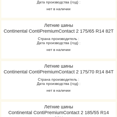
Дата производства (год) :
ContiEcoContact EP
нет в наличии
ContiPremiumContact
ContiPremiumContact
2
Летние шины
ContiPremiumContact 5
Continental ContiPremiumContact 2 175/65 R14 82T
ContiSportContact 3
Страна производитель :
Дата производства (год) :
ContiSportContact 3E
нет в наличии
ContiSportContact 5
ContiSportContact 5 P
ContiSportContact 5 P
Летние шины
Continental ContiPremiumContact 2 175/70 R14 84T
SUV
ContiSportContact 5
Страна производитель :
Дата производства (год) :
SUV
нет в наличии
ContiVanContact 100
ContiVanContact 200
Летние шины
CrossContact H/T
Continental ContiPremiumContact 2 185/55 R14
EcoContact 6