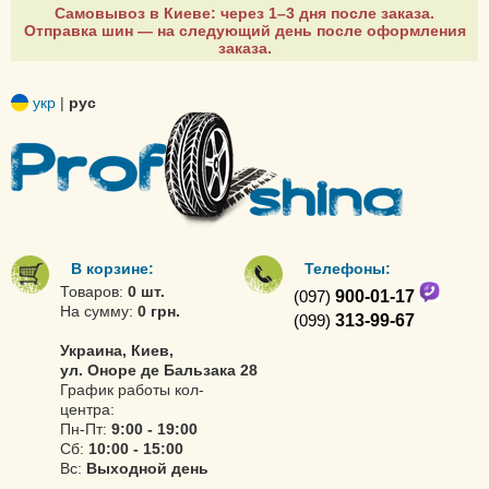
Самовывоз в Киеве: через 1–3 дня после заказа.
Отправка шин — на следующий день после оформления
заказа.
укр
|
рус
В корзине:
Телефоны:
Товаров:
0 шт.
(097)
900-01-17
На сумму:
0 грн.
(099)
313-99-67
Украина, Киев,
ул. Оноре де Бальзака 28
График работы кол-
центра:
Пн-Пт:
9:00 - 19:00
Сб:
10:00 - 15:00
Вс:
Выходной день