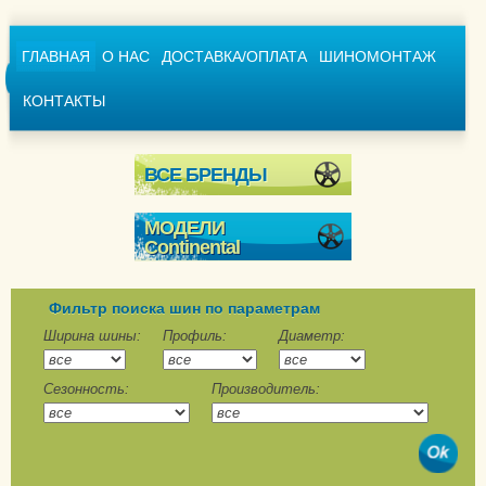
ГЛАВНАЯ
О НАС
ДОСТАВКА/ОПЛАТА
ШИНОМОНТАЖ
КОНТАКТЫ
ВСЕ БРЕНДЫ
МОДЕЛИ
Continental
Conti4x4WinterContact
ContiCrossContact
Фильтр поиска шин по параметрам
Winter
Ширина шины:
Профиль:
Диаметр:
ContiVikingContact 6
Сезонность:
Производитель:
ContiVikingContact 6
SUV
ContiWinterContact TS
790