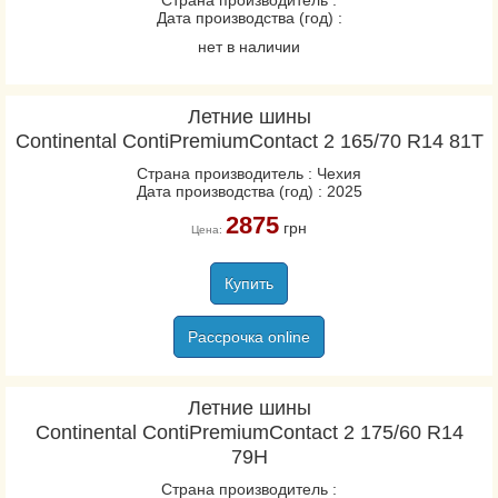
Страна производитель :
Дата производства (год) :
VanContact Viking
нет в наличии
VanContact Winter
VancoWinter 2
Летние шины
VikingContact 7
Continental ContiPremiumContact 2 165/70 R14 81T
VikingContact 8
Страна производитель : Чехия
WinterContact TS 860
Дата производства (год) : 2025
WinterContact TS 860S
2875
грн
Цена:
WinterContact TS 870
WinterContact TS 870P
Купить
Conti4x4Contact
Рассрочка online
ContiCrossContact LX2
ContiCrossContact LX20
Летние шины
ContiCrossContact UHP
Continental ContiPremiumContact 2 175/60 R14
ContiEcoContact 3
79H
ContiEcoContact 5
Страна производитель :