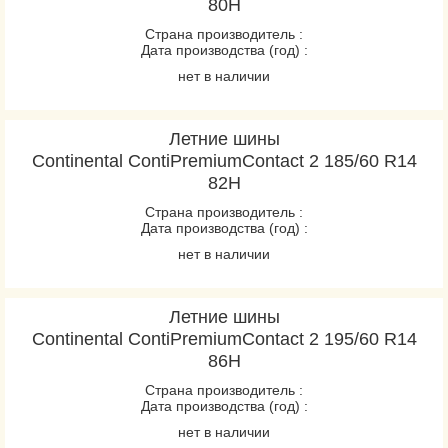
80H
EcoContact 6Q
Страна производитель :
PremiumContact 6
Дата производства (год) :
PremiumContact 7
нет в наличии
PremiumContact C
ProContact GX
Летние шины
sContact
Continental ContiPremiumContact 2 185/60 R14
SportContact 6
82H
SportContact 7
Страна производитель :
Дата производства (год) :
UltraContact
нет в наличии
UltraContact NXT
UltraContact UC6
VancoCamper
Летние шины
Continental ContiPremiumContact 2 195/60 R14
VanContact Eco
86H
VanContact Ultra
Страна производитель :
Дата производства (год) :
ContiCrossContact LX
нет в наличии
ContiCrossContact LX