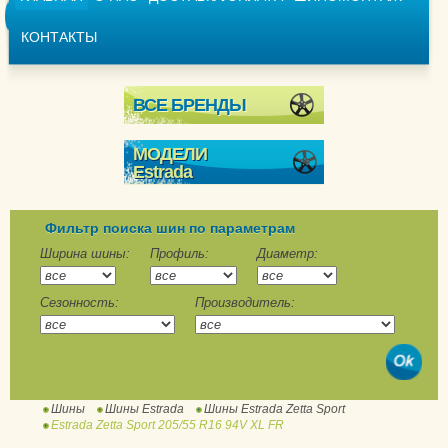
КОНТАКТЫ
ВСЕ БРЕНДЫ
МОДЕЛИ
Estrada
Samurai
Winterri Wolf Energy
Фильтр поиска шин по параметрам
Ширина шины:
Профиль:
Диаметр:
Foremost
Сезонность:
Производитель:
Sprint
Zetta Sport
Шины
Шины Estrada
Шины Estrada Zetta Sport
Estrada Zetta Sport 205/55 R16 94V XL FR