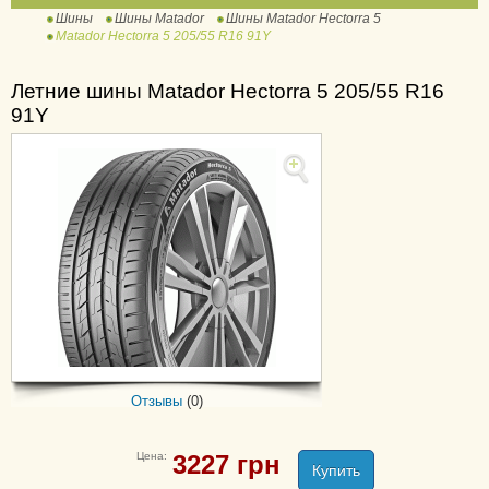
Шины
Шины Matador
Шины Matador Hectorra 5
Hectorra Van
Matador Hectorra 5 205/55 R16 91Y
MP 47 Hectorra 3
MP 47 Hectorra 3 SUV
Летние шины Matador Hectorra 5 205/55 R16
MP 82 Conquerra 2 SUV
91Y
MPS 300 Maxilla AP
MPS 320 Maxilla
MPS 330 Maxilla 2
MP-62 All Weather Evo
MP-72 Izzarda A/T 2
MPS 125 Variant All
Weather
MPS 400 Variant All
Отзывы
(0)
Weather 2
Цена:
3227
грн
Купить