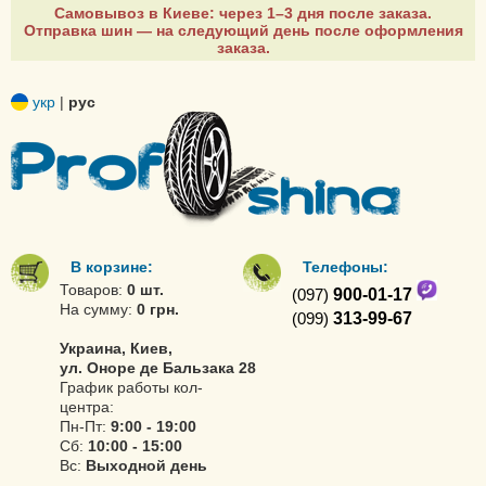
Самовывоз в Киеве: через 1–3 дня после заказа.
Отправка шин — на следующий день после оформления
заказа.
укр
|
рус
В корзине:
Телефоны:
Товаров:
0 шт.
(097)
900-01-17
На сумму:
0 грн.
(099)
313-99-67
Украина, Киев,
ул. Оноре де Бальзака 28
График работы кол-
центра:
Пн-Пт:
9:00 - 19:00
Сб:
10:00 - 15:00
Вс:
Выходной день