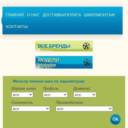
ГЛАВНАЯ
О НАС
ДОСТАВКА/ОПЛАТА
ШИНОМОНТАЖ
КОНТАКТЫ
ВСЕ БРЕНДЫ
МОДЕЛИ
Matador
MP 54 Sibir Snow M+S
MP 92 Sibir
Фильтр поиска шин по параметрам
MP 93 Nordicca
Ширина шины:
Профиль:
Диаметр:
MPS 530 Sibir Snow
Сезонность:
Производитель:
Van M+S
Nordicca Van
Hectorra 5