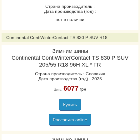
Страна производитель :
VanContact Viking
Дата производства (год) :
VanContact Winter
нет в наличии
VancoWinter 2
VikingContact 7
Continental ContiWinterContact TS 830 P SUV R18
VikingContact 8
WinterContact TS 860
Зимние шины
Continental ContiWinterContact TS 830 P SUV
WinterContact TS 860S
205/55 R18 96H XL * FR
WinterContact TS 870
Страна производитель : Словакия
WinterContact TS 870P
Дата производства (год) : 2025
6077
грн
Цена:
Conti4x4Contact
ContiCrossContact LX2
Купить
ContiCrossContact LX20
ContiCrossContact UHP
Рассрочка online
ContiEcoContact 3
ContiEcoContact 5
Зимние шины