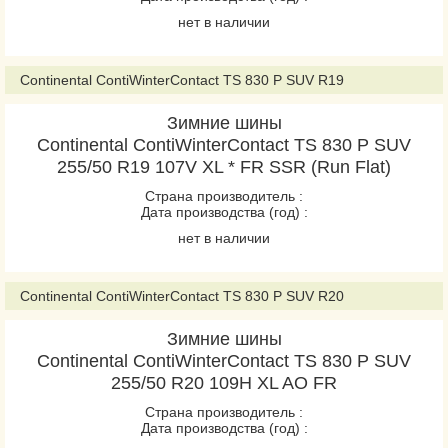
PremiumContact 6
нет в наличии
PremiumContact 7
PremiumContact C
Continental ContiWinterContact TS 830 P SUV R19
ProContact GX
Зимние шины
sContact
Continental ContiWinterContact TS 830 P SUV
SportContact 6
255/50 R19 107V XL * FR SSR (Run Flat)
SportContact 7
Страна производитель :
UltraContact
Дата производства (год) :
UltraContact NXT
нет в наличии
UltraContact UC6
VancoCamper
Continental ContiWinterContact TS 830 P SUV R20
VanContact Eco
Зимние шины
VanContact Ultra
Continental ContiWinterContact TS 830 P SUV
255/50 R20 109H XL AO FR
ContiCrossContact LX
Страна производитель :
ContiCrossContact LX
Дата производства (год) :
Sport