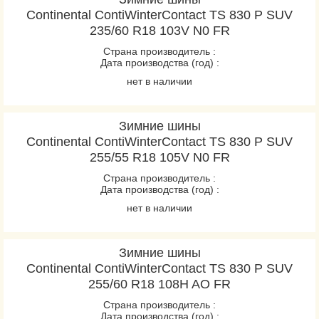
ContiEcoContact EP
Continental ContiWinterContact TS 830 P SUV
ContiPremiumContact
235/60 R18 103V N0 FR
ContiPremiumContact 2
Страна производитель :
Дата производства (год) :
ContiPremiumContact 5
нет в наличии
ContiSportContact 3
ContiSportContact 3E
ContiSportContact 5
Зимние шины
Continental ContiWinterContact TS 830 P SUV
ContiSportContact 5 P
255/55 R18 105V N0 FR
ContiSportContact 5 P
Страна производитель :
SUV
Дата производства (год) :
ContiSportContact 5
нет в наличии
SUV
ContiVanContact 100
Зимние шины
ContiVanContact 200
Continental ContiWinterContact TS 830 P SUV
CrossContact H/T
255/60 R18 108H AO FR
EcoContact 6
Страна производитель :
EcoContact 6Q
Дата производства (год) :