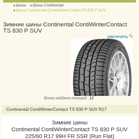
Шины
Шины Continental
ContiWinterContact TS
Шины Continental ContiWinterContact TS 830 P SUV
810
ContiWinterContact TS
Зимние шины Continental ContiWinterContact
TS 830 P SUV
810 Sport
увеличить
ContiWinterContact TS
830 P
ContiWinterContact
TS 830 P SUV
ContiWinterContact TS
850 P
ContiWinterContact TS
850 P SUV
Всего найдено позиций :
12
ExtremeWinterContact
Continental ContiWinterContact TS 830 P SUV R17
IceContact 2
IceContact 2 SUV
Зимние шины
Continental ContiWinterContact TS 830 P SUV
IceContact 3
225/60 R17 99H FR SSR (Run Flat)
NorthContact NC6