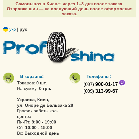
Самовывоз в Киеве: через 1–3 дня после заказа.
Отправка шин — на следующий день после оформления
заказа.
укр
|
рус
В корзине:
Телефоны:
Товаров:
0 шт.
(097)
900-01-17
На сумму:
0 грн.
(099)
313-99-67
Украина, Киев,
ул. Оноре де Бальзака 28
График работы кол-
центра:
Пн-Пт:
9:00 - 19:00
Сб:
10:00 - 15:00
Вс:
Выходной день