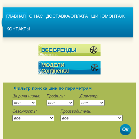
ГЛАВНАЯ
О НАС
ДОСТАВКА/ОПЛАТА
ШИНОМОНТАЖ
КОНТАКТЫ
ВСЕ БРЕНДЫ
МОДЕЛИ
Continental
Conti4x4WinterContact
ContiCrossContact
Фильтр поиска шин по параметрам
Winter
Ширина шины:
Профиль:
Диаметр:
ContiVikingContact 6
Сезонность:
Производитель:
ContiVikingContact 6
SUV
ContiWinterContact TS
790