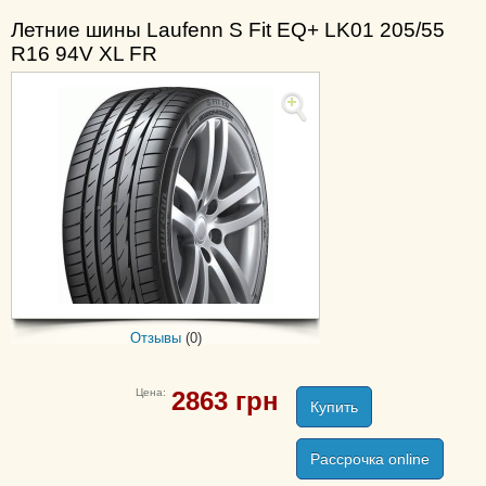
X-Fit Van LV01
Летние шины Laufenn S Fit EQ+ LK01 205/55
R16 94V XL FR
Z Fit EQ LK03
Отзывы
(0)
Цена:
2863
грн
Купить
Рассрочка online