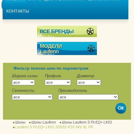
КОНТАКТЫ
ВСЕ БРЕНДЫ
МОДЕЛИ
Laufenn
i FIT ICE LW71
I Fit+ LW31
Фильтр поиска шин по параметрам
I-Fit LW31
Ширина шины:
Профиль:
Диаметр:
I-Fit Van (LY31)
Сезонность:
Производитель:
G Fit EQ+ LK41
G-Fit EQ LK41
S Fit EQ+ LK01
Шины
Шины Laufenn
Шины Laufenn S Fit EQ+ LK01
S-Fit EQ LK01
Laufenn S Fit EQ+ LK01 205/55 R16 94V XL FR
X-Fit HT LD01