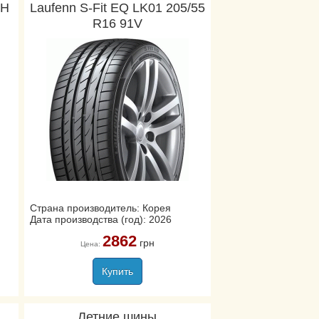
1H
Laufenn S-Fit EQ LK01 205/55
R16 91V
Страна производитель: Корея
Дата производства (год): 2026
2862
грн
Цена:
Купить
Летние шины