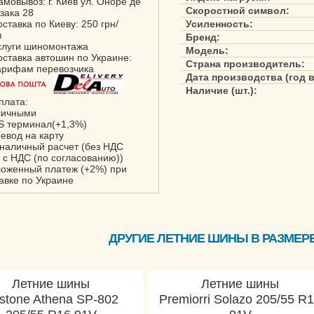
амовывоз: г. Киев ул. Оноре де
Скоростной символ:
зака 28
оставка по Киеву: 250 грн/
Усиленность:
з
Бренд:
слуги шиномонтажа
Модель:
оставка автошин по Украине:
Страна производитель:
арифам перевозчика
Дата производства (год 
Наличие (шт.):
плата:
личными
S терминал(+1,3%)
ревод на карту
зналичный расчет (без НДС
 с НДС (по согласованию))
ложенный платеж (+2%) при
авке по Украине
ДРУГИЕ ЛЕТНИЕ ШИНЫ В РАЗМЕРЕ 
Летние шины
Летние шины
stone Athena SP-802
Premiorri Solazo 205/55 R