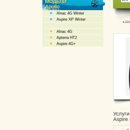
МОДЕЛИ
Apollo
Alnac 4G Winter
Aspire XP Winter
Ши
Alnac 4G
Apterra HT2
Aspire 4G+
Услуги
Aspire