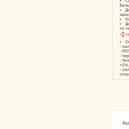
С
Баль
Д
зака
У
Д
по т
О
- на
- PO
- пе
- бе
+1%,
- на
отпр
Au