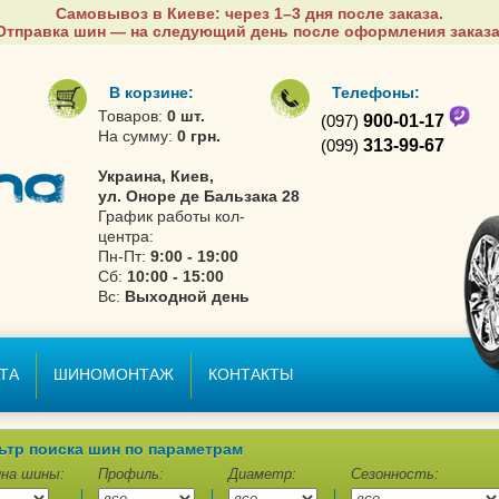
Самовывоз в Киеве: через 1–3 дня после заказа.
Отправка шин — на следующий день после оформления заказа
В корзине:
Телефоны:
Товаров:
0 шт.
(097)
900-01-17
На сумму:
0 грн.
(099)
313-99-67
Украина, Киев,
ул. Оноре де Бальзака 28
График работы кол-
центра:
Пн-Пт:
9:00 - 19:00
Сб:
10:00 - 15:00
Вс:
Выходной день
ТА
ШИНОМОНТАЖ
КОНТАКТЫ
ьтр поиска шин по параметрам
на шины:
Профиль:
Диаметр:
Сезонность: