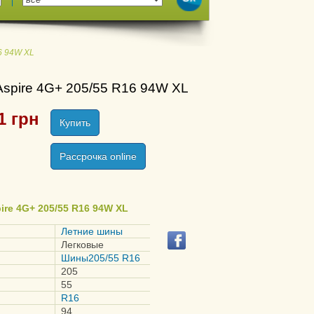
16 94W XL
Aspire 4G+ 205/55 R16 94W XL
1
грн
Купить
Рассрочка online
ire 4G+ 205/55 R16 94W XL
Летние шины
Легковые
Шины205/55 R16
205
55
R16
94