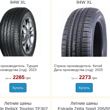
94W XL
94W XL
 производитель: Турция
Страна производитель: Китай
оизводства (год): 2023
Дата производства (год): 2025
2265
2273
грн
грн
Цена:
Цена:
Купить
Купить
Летние шины
Летние шины
gle ReliaX Touring TE307
Estrada Zetta Sport 205/5