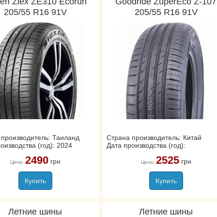
ken Ziex ZE310 Ecorun
Goodride ZuperEco Z-107
205/55 R16 91V
205/55 R16 91V
 производитель: Таиланд
Страна производитель: Китай
оизводства (год): 2024
Дата производства (год):
2490
2525
грн
грн
Цена:
Цена:
Купить
Купить
Летние шины
Летние шины