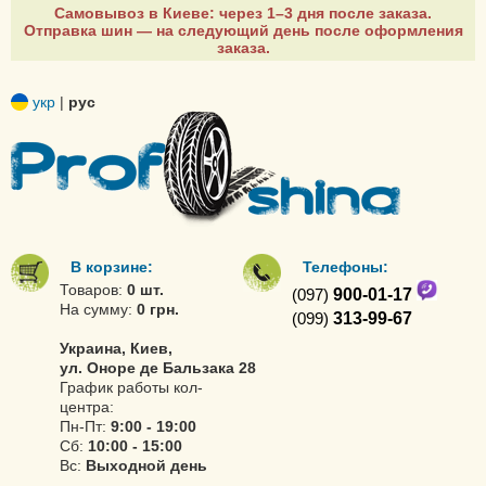
Самовывоз в Киеве: через 1–3 дня после заказа.
Отправка шин — на следующий день после оформления
заказа.
укр
|
рус
В корзине:
Телефоны:
Товаров:
0 шт.
(097)
900-01-17
На сумму:
0 грн.
(099)
313-99-67
Украина, Киев,
ул. Оноре де Бальзака 28
График работы кол-
центра:
Пн-Пт:
9:00 - 19:00
Сб:
10:00 - 15:00
Вс:
Выходной день