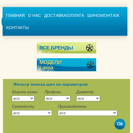
ГЛАВНАЯ
О НАС
ДОСТАВКА/ОПЛАТА
ШИНОМОНТАЖ
КОНТАКТЫ
ВСЕ БРЕНДЫ
МОДЕЛИ
Lassa
Competus Winter 2
Competus Winter 2+
Фильтр поиска шин по параметрам
Iceways 2
Ширина шины:
Профиль:
Диаметр:
Snoways 3
Сезонность:
Производитель:
Snoways 4
Snoways Era
Wintus 2