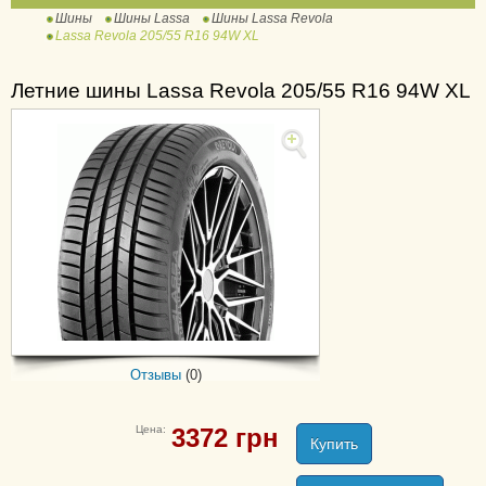
Шины
Шины Lassa
Шины Lassa Revola
Atracta
Lassa Revola 205/55 R16 94W XL
Competus H/L
Competus H/P
Летние шины Lassa Revola 205/55 R16 94W XL
Competus H/P 2
Competus H/P 3
Driveways
Driveways Sport
Driveways Sport +
Greenways
Impetus Revo
Phenoma
Revola
Отзывы
(0)
Transway
Transway 2
Цена:
3372
грн
Transway 3
Купить