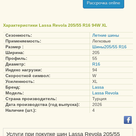
Competus A/T
Рассрочка online
Competus A/T2
Multiways
Характеристики Lassa Revola 205/55 R16 94W XL
Multiways-C
Сезонность:
Летние шины
Применяемость:
Легковые
Размер :
Шины205/55 R16
Ширина:
205
Профиль:
55
Диаметр:
R16
Индекс нагрузки:
94
Скоростной символ:
W
Усиленность:
XL
Бренд:
Lassa
Модель:
Lassa Revola
Страна производитель:
Турция
Дата производства (год выпуска):
2026
Наличие (шт.):
4
Услуги при покупке шин Lassa Revola 205/55