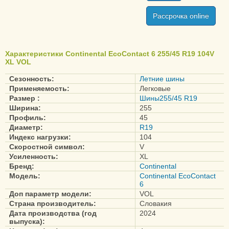
VanContact Viking
Рассрочка online
VanContact Winter
VancoWinter 2
Характеристики Continental EcoContact 6 255/45 R19 104V
VikingContact 7
XL VOL
VikingContact 8
Сезонность:
Летние шины
WinterContact TS 860
Применяемость:
Легковые
WinterContact TS 860S
Размер :
Шины255/45 R19
Ширина:
255
WinterContact TS 870
Профиль:
45
WinterContact TS 870P
Диаметр:
R19
Индекс нагрузки:
104
Скоростной символ:
V
Conti4x4Contact
Усиленность:
XL
ContiCrossContact LX2
Бренд:
Continental
Модель:
Continental EcoContact
ContiCrossContact LX20
6
ContiCrossContact UHP
Доп параметр модели:
VOL
Страна производитель:
Словакия
ContiEcoContact 3
Дата производства (год
2024
ContiEcoContact 5
выпуска):