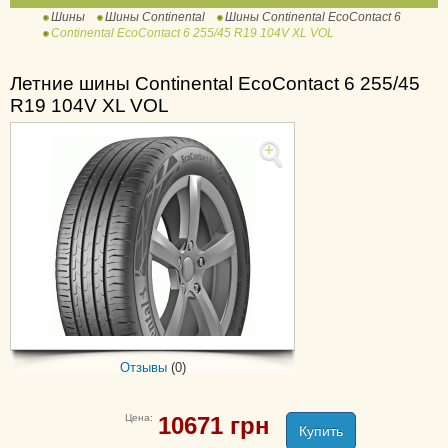
Шины
Шины Continental
Шины Continental EcoContact 6
ContiWinterContact TS
Continental EcoContact 6 255/45 R19 104V XL VOL
810
ContiWinterContact TS
Летние шины Continental EcoContact 6 255/45
810 Sport
R19 104V XL VOL
ContiWinterContact TS
830 P
ContiWinterContact TS
830 P SUV
ContiWinterContact TS
850 P
ContiWinterContact TS
850 P SUV
ExtremeWinterContact
IceContact 2
Отзывы
(0)
IceContact 2 SUV
IceContact 3
Цена:
10671
грн
Купить
NorthContact NC6