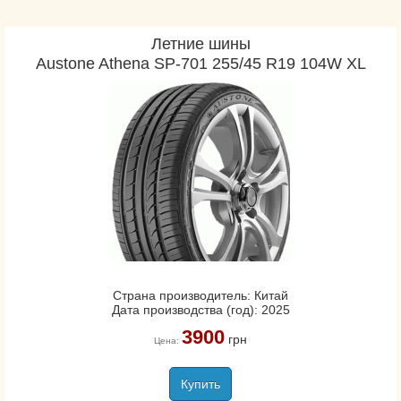
PremiumContact 6
PremiumContact 7
Летние шины
Austone Athena SP-701 255/45 R19 104W XL
PremiumContact C
ProContact GX
sContact
SportContact 6
SportContact 7
UltraContact
UltraContact NXT
UltraContact UC6
VancoCamper
VanContact Eco
Страна производитель: Китай
VanContact Ultra
Дата производства (год): 2025
3900
грн
Цена:
ContiCrossContact LX
ContiCrossContact LX
Купить
Sport