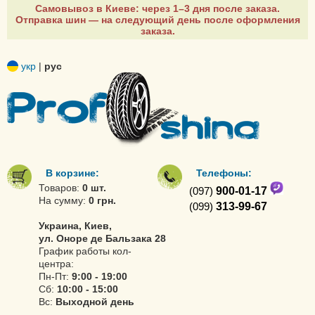
Самовывоз в Киеве: через 1–3 дня после заказа.
Отправка шин — на следующий день после оформления
заказа.
укр
|
рус
В корзине:
Телефоны:
Товаров:
0 шт.
(097)
900-01-17
На сумму:
0 грн.
(099)
313-99-67
Украина, Киев,
ул. Оноре де Бальзака 28
График работы кол-
центра:
Пн-Пт:
9:00 - 19:00
Сб:
10:00 - 15:00
Вс:
Выходной день