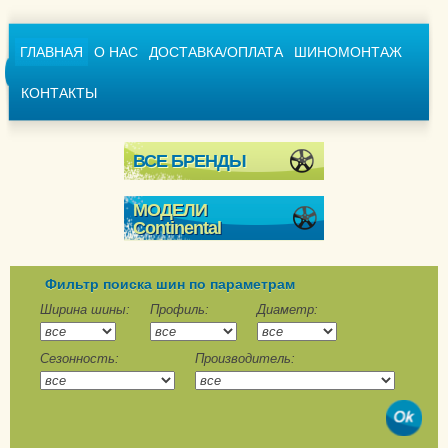
ГЛАВНАЯ
О НАС
ДОСТАВКА/ОПЛАТА
ШИНОМОНТАЖ
КОНТАКТЫ
ВСЕ БРЕНДЫ
МОДЕЛИ
Continental
Conti4x4WinterContact
ContiCrossContact
Фильтр поиска шин по параметрам
Winter
Ширина шины:
Профиль:
Диаметр:
ContiVikingContact 6
Сезонность:
Производитель:
ContiVikingContact 6
SUV
ContiWinterContact TS
790