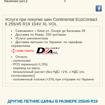
Наличие (шт.):
4
ContiEcoContact EP
ContiPremiumContact
ContiPremiumContact 2
Услуги при покупке шин Continental EcoContact
ContiPremiumContact 5
6 255/45 R19 104V XL VOL
ContiSportContact 3
Самовывоз: г. Киев ул. Оноре де Бальзака 28
ContiSportContact 3E
Доставка по Киеву: 250 грн/заказ
Услуги шиномонтажа
ContiSportContact 5
Доставка автошин по Украине: по тарифам
перевозчика
ContiSportContact 5 P
ContiSportContact 5 P
Оплата:
SUV
- наличными
- POS терминал(+1,3%)
ContiSportContact 5
- перевод на карту
SUV
- безналичный расчет (без НДС +1%, с НДС (по
согласованию))
ContiVanContact 100
- наложенный платеж (+2%) при отправке по Украине
ContiVanContact 200
CrossContact H/T
EcoContact 6
ДРУГИЕ ЛЕТНИЕ ШИНЫ В РАЗМЕРЕ 255/45 R19
EcoContact 6Q