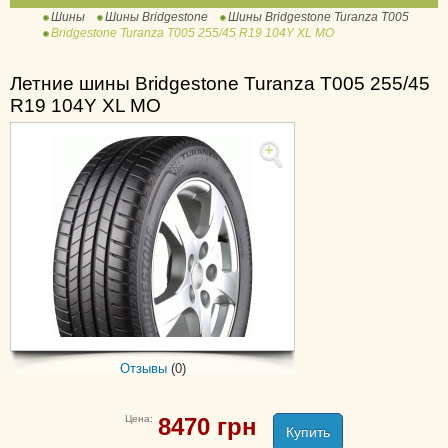
Шины
Шины Bridgestone
Шины Bridgestone Turanza T005
Blizzak LM-500
Bridgestone Turanza T005 255/45 R19 104Y XL MO
Blizzak LM-80 EVO
Blizzak LM005
Летние шины Bridgestone Turanza T005 255/45
R19 104Y XL MO
Blizzak Revo GZ
Blizzak Spike-02
Blizzak VRX
Blizzak W810
Blizzak W995
DriveGuard Winter
Ice Cruiser 7000S
Alenza 001
Dueler H/L 33
Отзывы
(0)
Dueler H/L D400
Dueler H/P Sport
Цена:
8470
грн
Duravis R611
Купить