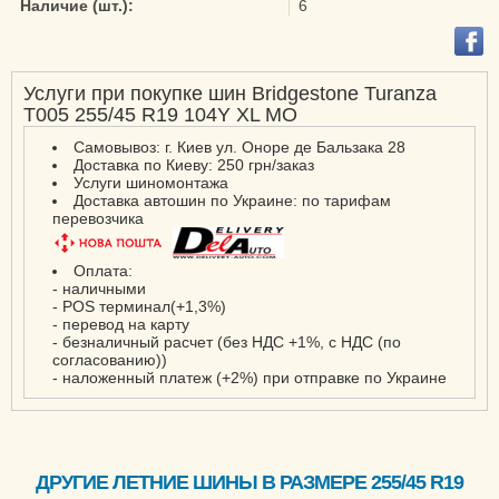
Наличие (шт.):
6
Turanza T 001
Turanza T005
Turanza T005A
Услуги при покупке шин Bridgestone Turanza
T005 255/45 R19 104Y XL MO
Dueler A/T 001
Самовывоз: г. Киев ул. Оноре де Бальзака 28
Доставка по Киеву: 250 грн/заказ
Dueler A/T 693 III
Услуги шиномонтажа
Dueler A/T 694
Доставка автошин по Украине: по тарифам
перевозчика
Dueler H/T 840 (D840)
Оплата:
- наличными
- POS терминал(+1,3%)
- перевод на карту
- безналичный расчет (без НДС +1%, с НДС (по
согласованию))
- наложенный платеж (+2%) при отправке по Украине
ДРУГИЕ ЛЕТНИЕ ШИНЫ В РАЗМЕРЕ 255/45 R19