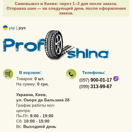
Самовывоз в Киеве: через 1–3 дня после заказа.
Отправка шин — на следующий день после оформления
заказа.
укр
|
рус
В корзине:
Телефоны:
Товаров:
0 шт.
(097)
900-01-17
На сумму:
0 грн.
(099)
313-99-67
Украина, Киев,
ул. Оноре де Бальзака 28
График работы кол-
центра:
Пн-Пт:
9:00 - 19:00
Сб:
10:00 - 15:00
Вс:
Выходной день