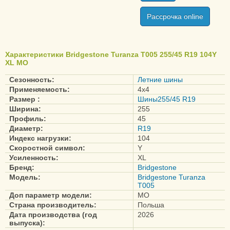
Duravis R660 Eco
Рассрочка online
Ecopia EP150
Ecopia EP25
Ecopia EP300
Характеристики Bridgestone Turanza T005 255/45 R19 104Y
Ecopia EP500
XL MO
Ecopia EP850
Сезонность:
Летние шины
Potenza RE004
Применяемость:
4x4
Размер :
Шины255/45 R19
Adrenalin
Ширина:
255
Potenza RE050
Профиль:
45
Potenza RE050A
Диаметр:
R19
Индекс нагрузки:
104
Potenza RE070R
Скоростной символ:
Y
Potenza S001
Усиленность:
XL
Бренд:
Bridgestone
Potenza Sport
Модель:
Bridgestone Turanza
Turanza 6
T005
Доп параметр модели:
MO
Turanza ECO
Страна производитель:
Польша
Turanza EL450
Дата производства (год
2026
выпуска):
Turanza ER300