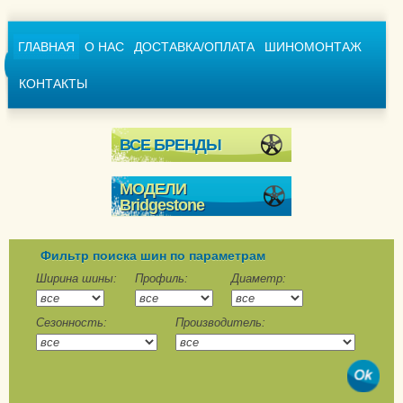
ГЛАВНАЯ
О НАС
ДОСТАВКА/ОПЛАТА
ШИНОМОНТАЖ
КОНТАКТЫ
ВСЕ БРЕНДЫ
МОДЕЛИ
Bridgestone
Blizzak 6
Blizzak DM-V1
Фильтр поиска шин по параметрам
Blizzak DM-V2
Ширина шины:
Профиль:
Диаметр:
Blizzak DM-V3
Сезонность:
Производитель:
Blizzak ICE
Blizzak LM-001
Blizzak LM-25 4x4
Blizzak LM-32