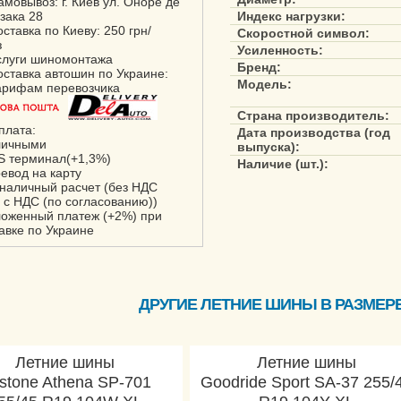
амовывоз: г. Киев ул. Оноре де
зака 28
Индекс нагрузки:
оставка по Киеву: 250 грн/
Скоростной символ:
з
Усиленность:
слуги шиномонтажа
Бренд:
оставка автошин по Украине:
Модель:
арифам перевозчика
Страна производитель:
плата:
Дата производства (год
личными
выпуска):
S терминал(+1,3%)
Наличие (шт.):
ревод на карту
зналичный расчет (без НДС
 с НДС (по согласованию))
ложенный платеж (+2%) при
авке по Украине
ДРУГИЕ ЛЕТНИЕ ШИНЫ В РАЗМЕРЕ 
Летние шины
Летние шины
stone Athena SP-701
Goodride Sport SA-37 255/