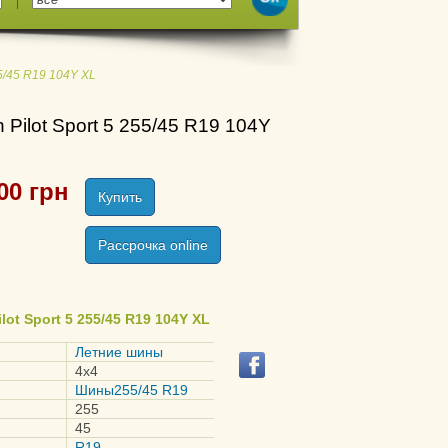
255/45 R19 104Y XL
 Pilot Sport 5 255/45 R19 104Y
00
грн
Купить
Рассрочка online
lot Sport 5 255/45 R19 104Y XL
Летние шины
4x4
Шины255/45 R19
255
45
R19