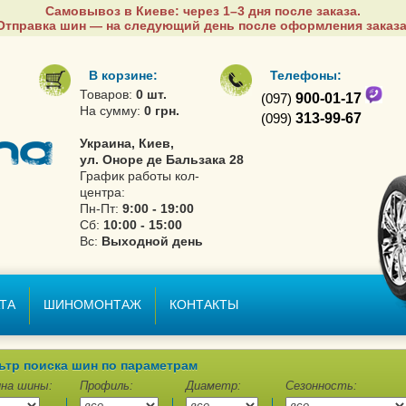
Самовывоз в Киеве: через 1–3 дня после заказа.
Отправка шин — на следующий день после оформления заказа
В корзине:
Телефоны:
Товаров:
0 шт.
(097)
900-01-17
На сумму:
0 грн.
(099)
313-99-67
Украина, Киев,
ул. Оноре де Бальзака 28
График работы кол-
центра:
Пн-Пт:
9:00 - 19:00
Сб:
10:00 - 15:00
Вс:
Выходной день
ТА
ШИНОМОНТАЖ
КОНТАКТЫ
ьтр поиска шин по параметрам
на шины:
Профиль:
Диаметр:
Сезонность: