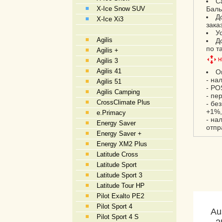
С
X-Ice Snow SUV
Баль
Д
X-Ice Xi3
зака
У
Agilis
Д
по т
Agilis +
Agilis 3
Agilis 41
О
- на
Agilis 51
- PO
Agilis Camping
- пе
CrossClimate Plus
- бе
+1%,
e.Primacy
- на
Energy Saver
отпр
Energy Saver +
Energy XM2 Plus
Latitude Cross
Latitude Sport
Latitude Sport 3
Latitude Tour HP
Pilot Exalto PE2
Pilot Sport 4
Au
Pilot Sport 4 S