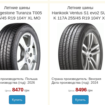
Летние шины
Летние шины
dgestone Turanza T005
Hankook Ventus S1 evo2 S
5/45 R19 104Y XL MO
K 117A 255/45 R19 104Y 
 производитель: Польша
Страна производитель: Венгрия
оизводства (год): 2026
Дата производства (год): 2024
8470
8496
грн
грн
Цена:
Цена:
Купить
Купить