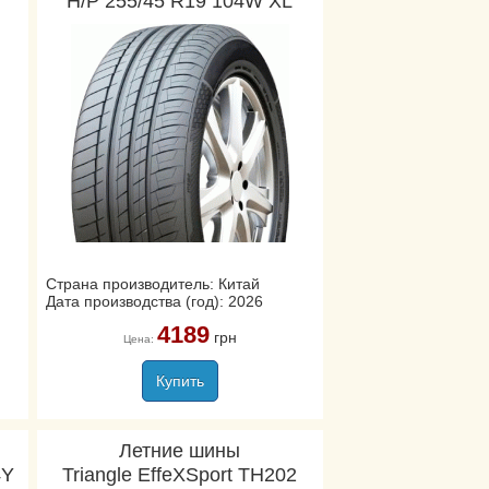
H/P 255/45 R19 104W XL
Страна производитель: Китай
Дата производства (год): 2026
4189
грн
Цена:
Купить
Летние шины
4Y
Triangle EffeXSport TH202