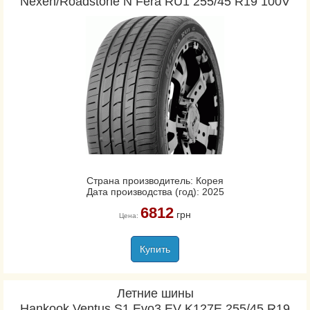
Nexen/Roadstone N Fera RU1 255/45 R19 100V
Страна производитель: Корея
Дата производства (год): 2025
6812
грн
Цена:
Купить
Летние шины
Hankook Ventus S1 Evo3 EV K127E 255/45 R19