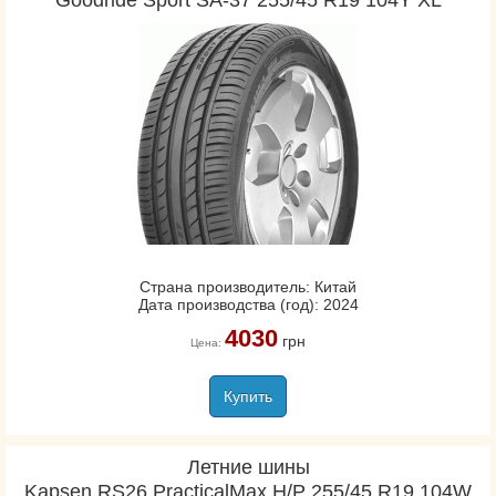
Goodride Sport SA-37 255/45 R19 104Y XL
Страна производитель: Китай
Дата производства (год): 2024
4030
грн
Цена:
Купить
Летние шины
Kapsen RS26 PracticalMax H/P 255/45 R19 104W