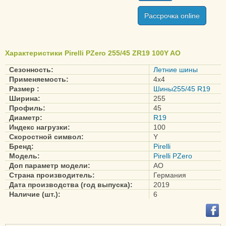
Cinturato P7 (P7C2)
Рассрочка online
Powergy
PZero
PZero (PZ4)
Характеристики Pirelli PZero 255/45 ZR19 100Y AO
PZero Nero
Сезонность:
Летние шины
PZero PZ4
Применяемость:
4x4
PZero Rosso
Размер :
Шины255/45 R19
Asimmetrico
Ширина:
255
Профиль:
45
Scorpion
Диаметр:
R19
Scorpion Verde
Индекс нагрузки:
100
Скоростной символ:
Y
Scorpion Zero
Бренд:
Pirelli
Asimmetrico
Модель:
Pirelli PZero
Доп параметр модели:
AO
Страна производитель:
Германия
Дата производства (год выпуска):
2019
Наличие (шт.):
6