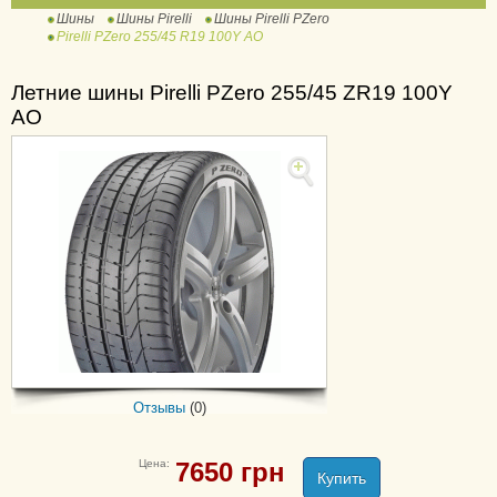
Шины
Шины Pirelli
Шины Pirelli PZero
Powergy Winter
Pirelli PZero 255/45 R19 100Y AO
Scorpion Ice and Snow
Scorpion Ice Zero 2
Летние шины Pirelli PZero 255/45 ZR19 100Y
AO
Scorpion Winter
Scorpion Winter 2
Winter Carving Edge
Winter Snowcontrol 3
Winter Snowsport
Winter Sottozero
Winter Sottozero 2
Winter Sottozero 3
Carrier
Отзывы
(0)
Cinturato P1
Cinturato P1 Verde
Цена:
7650
грн
Cinturato P7
Купить