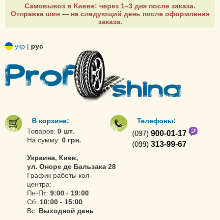
Самовывоз в Киеве: через 1–3 дня после заказа.
Отправка шин — на следующий день после оформления
заказа.
укр
|
рус
В корзине:
Телефоны:
Товаров:
0 шт.
(097)
900-01-17
На сумму:
0 грн.
(099)
313-99-67
Украина, Киев,
ул. Оноре де Бальзака 28
График работы кол-
центра:
Пн-Пт:
9:00 - 19:00
Сб:
10:00 - 15:00
Вс:
Выходной день