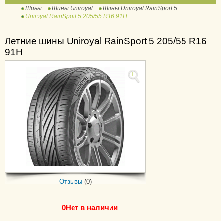
Шины
Шины Uniroyal
Шины Uniroyal RainSport 5
RainMax 2
Uniroyal RainSport 5 205/55 R16 91H
RainSport 3
RainSport 5
Летние шины Uniroyal RainSport 5 205/55 R16
91H
Отзывы
(0)
0
Нет в наличии