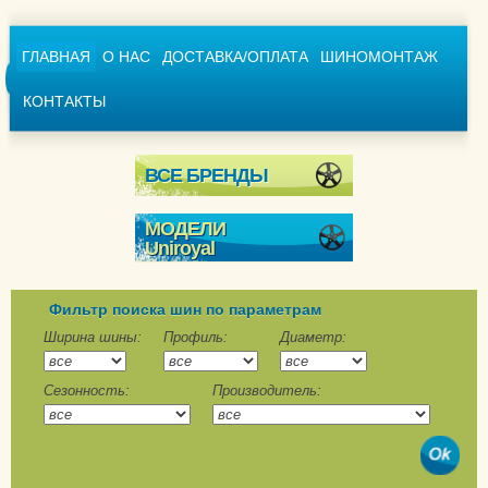
ГЛАВНАЯ
О НАС
ДОСТАВКА/ОПЛАТА
ШИНОМОНТАЖ
КОНТАКТЫ
ВСЕ БРЕНДЫ
МОДЕЛИ
Uniroyal
MS Plus 77
Snow Max 3
Фильтр поиска шин по параметрам
WinterExpert
Ширина шины:
Профиль:
Диаметр:
Сезонность:
Производитель:
Rain Max 3
RainExpert
RainExpert 3
RainExpert 5