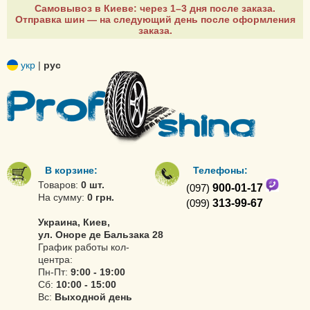
Самовывоз в Киеве: через 1–3 дня после заказа.
Отправка шин — на следующий день после оформления
заказа.
укр
|
рус
В корзине:
Телефоны:
Товаров:
0 шт.
(097)
900-01-17
На сумму:
0 грн.
(099)
313-99-67
Украина, Киев,
ул. Оноре де Бальзака 28
График работы кол-
центра:
Пн-Пт:
9:00 - 19:00
Сб:
10:00 - 15:00
Вс:
Выходной день