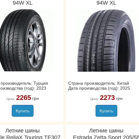
94W XL
94W XL
 производитель: Турция
Страна производитель: Китай
оизводства (год): 2023
Дата производства (год): 2025
2265
2273
грн
грн
Цена:
Цена:
Купить
Купить
Летние шины
Летние шины
gle ReliaX Touring TE307
Estrada Zetta Sport 205/5