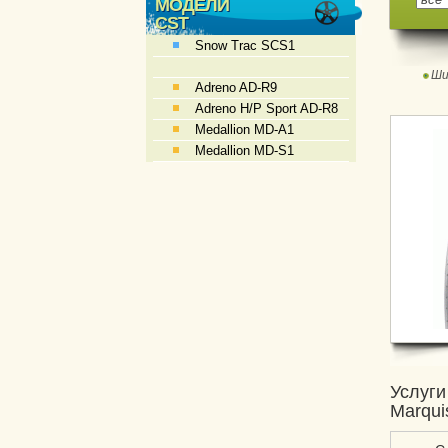
МОДЕЛИ
CST
Snow Trac SCS1
Ши
Adreno AD-R9
Adreno H/P Sport AD-R8
Medallion MD-A1
Medallion MD-S1
Услуги
Marqui