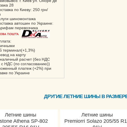
амовывоз: г. Киев ул. Оноре де
зака 28
оставка по Киеву: 250 грн/
з
слуги шиномонтажа
оставка автошин по Украине:
арифам перевозчика
плата:
личными
S терминал(+1,3%)
ревод на карту
зналичный расчет (без НДС
 с НДС (по согласованию))
ложенный платеж (+2%) при
авке по Украине
ДРУГИЕ ЛЕТНИЕ ШИНЫ В РАЗМЕРЕ 
Летние шины
Летние шины
stone Athena SP-802
Premiorri Solazo 205/55 R