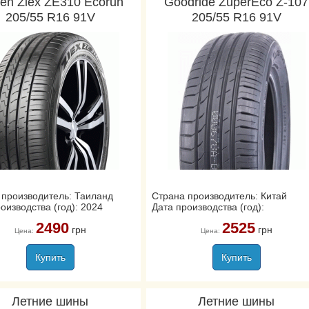
ken Ziex ZE310 Ecorun
Goodride ZuperEco Z-107
205/55 R16 91V
205/55 R16 91V
 производитель: Таиланд
Страна производитель: Китай
оизводства (год): 2024
Дата производства (год):
2490
2525
грн
грн
Цена:
Цена:
Купить
Купить
Летние шины
Летние шины