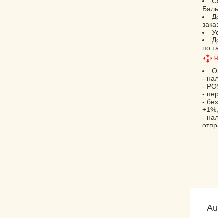
С
Баль
Д
зака
У
Д
по т
О
- на
- PO
- пе
- бе
+1%,
- на
отпр
Au