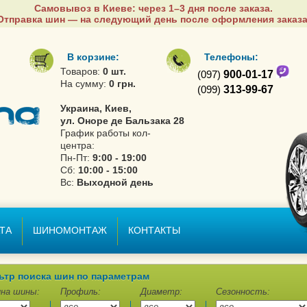
Самовывоз в Киеве: через 1–3 дня после заказа.
Отправка шин — на следующий день после оформления заказа
В корзине:
Телефоны:
Товаров:
0 шт.
(097)
900-01-17
На сумму:
0 грн.
(099)
313-99-67
Украина, Киев,
ул. Оноре де Бальзака 28
График работы кол-
центра:
Пн-Пт:
9:00 - 19:00
Сб:
10:00 - 15:00
Вс:
Выходной день
ТА
ШИНОМОНТАЖ
КОНТАКТЫ
ьтр поиска шин по параметрам
на шины:
Профиль:
Диаметр:
Сезонность: