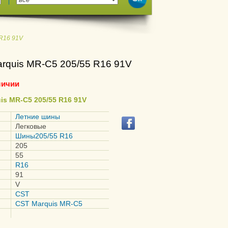
 R16 91V
rquis MR-C5 205/55 R16 91V
личии
is MR-C5 205/55 R16 91V
Летние шины
Легковые
Шины205/55 R16
205
55
R16
91
V
CST
CST Marquis MR-C5