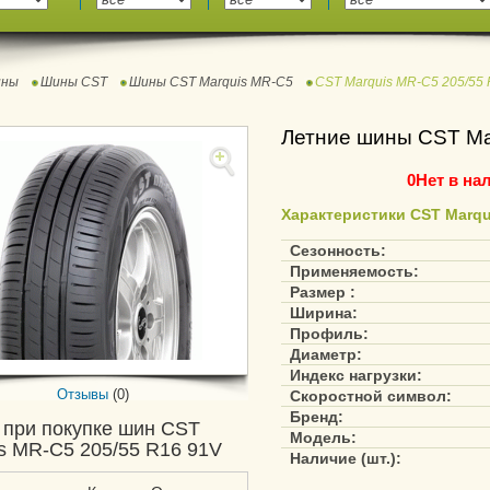
ны
Шины CST
Шины CST Marquis MR-C5
CST Marquis MR-C5 205/55
Летние шины CST Ma
0
Нет в на
Характеристики CST Marqu
Сезонность:
Применяемость:
Размер :
Ширина:
Профиль:
Диаметр:
Индекс нагрузки:
Отзывы
(0)
Скоростной символ:
Бренд:
 при покупке шин CST
Модель:
s MR-C5 205/55 R16 91V
Наличие (шт.):