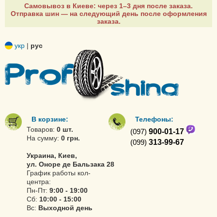
Самовывоз в Киеве: через 1–3 дня после заказа.
Отправка шин — на следующий день после оформления
заказа.
укр
|
рус
В корзине:
Телефоны:
Товаров:
0 шт.
(097)
900-01-17
На сумму:
0 грн.
(099)
313-99-67
Украина, Киев,
ул. Оноре де Бальзака 28
График работы кол-
центра:
Пн-Пт:
9:00 - 19:00
Сб:
10:00 - 15:00
Вс:
Выходной день