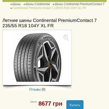
Шины
Шины Continental
Шины Continental PremiumContact 7
ContiWinterContact TS
Continental PremiumContact 7 235/55 R18 104Y XL FR
810
ContiWinterContact TS
Летние шины Continental PremiumContact 7
810 Sport
235/55 R18 104Y XL FR
ContiWinterContact TS
830 P
ContiWinterContact TS
830 P SUV
ContiWinterContact TS
850 P
ContiWinterContact TS
850 P SUV
ExtremeWinterContact
IceContact 2
Отзывы
(0)
IceContact 2 SUV
IceContact 3
Цена:
8677
грн
Купить
NorthContact NC6