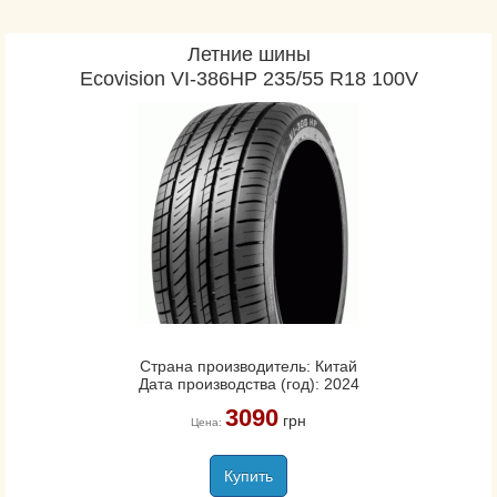
PremiumContact 6
PremiumContact 7
Летние шины
Ecovision VI-386HP 235/55 R18 100V
PremiumContact C
ProContact GX
sContact
SportContact 6
SportContact 7
UltraContact
UltraContact NXT
UltraContact UC6
VancoCamper
VanContact Eco
Страна производитель: Китай
VanContact Ultra
Дата производства (год): 2024
3090
грн
Цена:
ContiCrossContact LX
ContiCrossContact LX
Купить
Sport