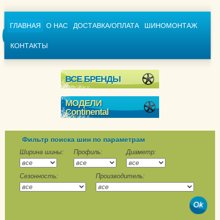
ГЛАВНАЯ
О НАС
ДОСТАВКА/ОПЛАТА
ШИНОМОНТАЖ
КОНТАКТЫ
ВСЕ БРЕНДЫ
МОДЕЛИ
Continental
Conti4x4WinterContact
ContiCrossContact
Фильтр поиска шин по параметрам
Winter
Ширина шины:
Профиль:
Диаметр:
ContiVikingContact 6
Сезонность:
Производитель:
ContiVikingContact 6
SUV
ContiWinterContact TS
790