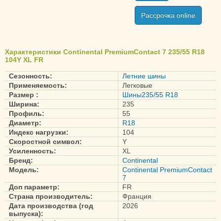
VanContact Viking
Рассрочка online
VanContact Winter
VancoWinter 2
Характеристики Continental PremiumContact 7 235/55 R18
VikingContact 7
104Y XL FR
VikingContact 8
Сезонность:
Летние шины
WinterContact TS 860
Применяемость:
Легковые
WinterContact TS 860S
Размер :
Шины235/55 R18
Ширина:
235
WinterContact TS 870
Профиль:
55
WinterContact TS 870P
Диаметр:
R18
Индекс нагрузки:
104
Скоростной символ:
Y
Conti4x4Contact
Усиленность:
XL
ContiCrossContact LX2
Бренд:
Continental
Модель:
Continental PremiumContact
ContiCrossContact LX20
7
ContiCrossContact UHP
Доп параметр:
FR
Страна производитель:
Франция
ContiEcoContact 3
Дата производства (год
2026
ContiEcoContact 5
выпуска):