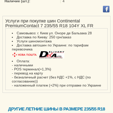
Наличие (шт.):
4
ContiEcoContact EP
ContiPremiumContact
ContiPremiumContact 2
Услуги при покупке шин Continental
ContiPremiumContact 5
PremiumContact 7 235/55 R18 104Y XL FR
ContiSportContact 3
Самовывоз: г. Киев ул. Оноре де Бальзака 28
ContiSportContact 3E
Доставка по Киеву: 250 грн/заказ
Услуги шиномонтажа
ContiSportContact 5
Доставка автошин по Украине: по тарифам
перевозчика
ContiSportContact 5 P
ContiSportContact 5 P
Оплата:
SUV
- наличными
- POS терминал(+1,3%)
ContiSportContact 5
- перевод на карту
SUV
- безналичный расчет (без НДС +1%, с НДС (по
согласованию))
ContiVanContact 100
- наложенный платеж (+2%) при отправке по Украине
ContiVanContact 200
CrossContact H/T
EcoContact 6
ДРУГИЕ ЛЕТНИЕ ШИНЫ В РАЗМЕРЕ 235/55 R18
EcoContact 6Q