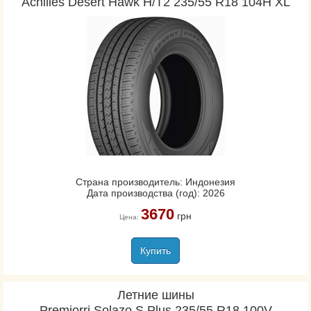
Achilles Desert Hawk H/T2 235/55 R18 104H XL
Страна производитель: Индонезия
Дата производства (год): 2026
3670
грн
Цена:
Купить
Летние шины
Premiorri Solazo S Plus 235/55 R18 100V