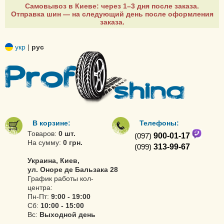
Самовывоз в Киеве: через 1–3 дня после заказа.
Отправка шин — на следующий день после оформления
заказа.
укр
|
рус
В корзине:
Телефоны:
Товаров:
0 шт.
(097)
900-01-17
На сумму:
0 грн.
(099)
313-99-67
Украина, Киев,
ул. Оноре де Бальзака 28
График работы кол-
центра:
Пн-Пт:
9:00 - 19:00
Сб:
10:00 - 15:00
Вс:
Выходной день