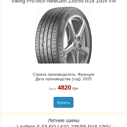
Viking ProTech NewGen 235/55 R18 100V FR
Страна производитель: Франция
Дата производства (год): 2025
4820
грн
Цена:
Купить
Летние шины
Laufenn S-Fit EQ LK01 235/55 R18 100V