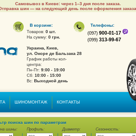
Самовывоз в Киеве: через 1–3 дня после заказа.
Отправка шин — на следующий день после оформления заказа
В корзине:
Телефоны:
Товаров:
0 шт.
(097)
900-01-17
На сумму:
0 грн.
(099)
313-99-67
Украина, Киев,
ул. Оноре де Бальзака 28
График работы кол-
центра:
Пн-Пт:
9:00 - 19:00
Сб:
10:00 - 15:00
Вс:
Выходной день
ТА
ШИНОМОНТАЖ
КОНТАКТЫ
ьтр поиска шин по параметрам
на шины:
Профиль:
Диаметр:
Сезонность: