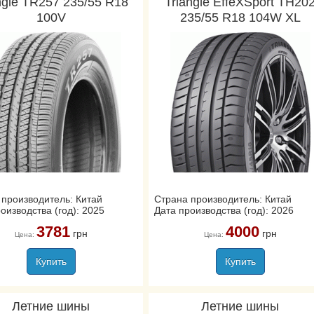
ngle TR257 235/55 R18
Triangle EffeXSport TH20
100V
235/55 R18 104W XL
 производитель: Китай
Страна производитель: Китай
оизводства (год): 2025
Дата производства (год): 2026
3781
4000
грн
грн
Цена:
Цена:
Купить
Купить
Летние шины
Летние шины