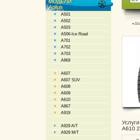
МОДЕЛИ
Aplus
A501
A502
Ши
A503
A506-Ice Road
A701
A702
A703
A869
A607
A607 SUV
A608
A609
A610
A867
A919
Услуги
A929 A/T
A610 2
A929 M/T