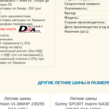
амовывоз: г. Киев ул. Оноре де
Скоростной символ:
зака 28
оставка по Киеву: 250 грн/
Усиленность:
з
Бренд:
слуги шиномонтажа
Модель:
оставка автошин по Украине:
Страна производитель:
арифам перевозчика
Дата производства (год 
Наличие (шт.):
плата:
личными
S терминал(+1,3%)
ревод на карту
зналичный расчет (без НДС
 с НДС (по согласованию))
ложенный платеж (+2%) при
авке по Украине
ДРУГИЕ ЛЕТНИЕ ШИНЫ В РАЗМЕРЕ 
Летние шины
Летние шины
ision VI-386HP 235/55
Sunny SPORT macro NA3