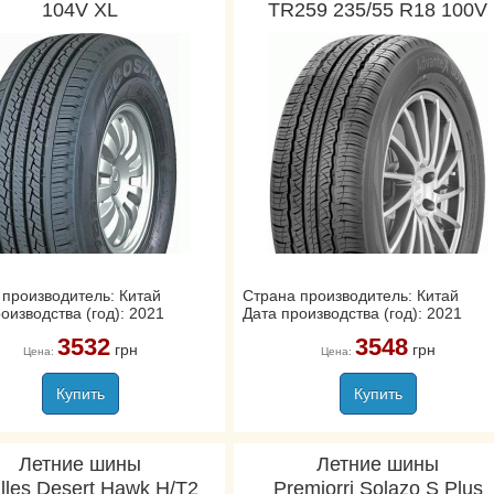
104V XL
TR259 235/55 R18 100V
 производитель: Китай
Страна производитель: Китай
оизводства (год): 2021
Дата производства (год): 2021
3532
3548
грн
грн
Цена:
Цена:
Купить
Купить
Летние шины
Летние шины
illes Desert Hawk H/T2
Premiorri Solazo S Plus