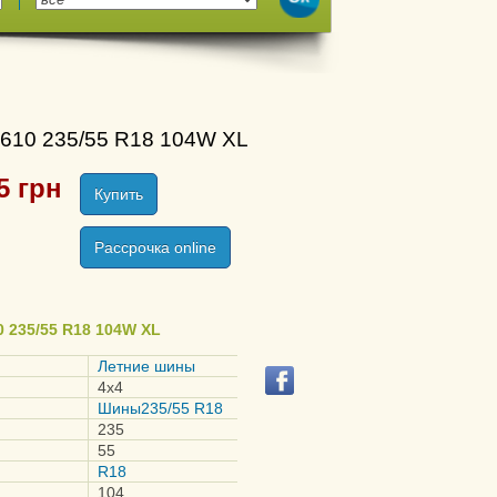
A610 235/55 R18 104W XL
5
грн
Купить
Рассрочка online
 235/55 R18 104W XL
Летние шины
4x4
Шины235/55 R18
235
55
R18
104