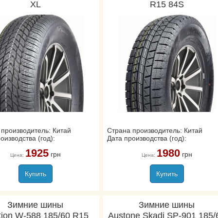
XL
R15 84S
 производитель: Китай
Страна производитель: Китай
оизводства (год):
Дата производства (год):
1925
1980
грн
грн
Цена:
Цена:
Купить
Купить
Зимние шины
Зимние шины
tion W-588 185/60 R15
Austone Skadi SP-901 185/