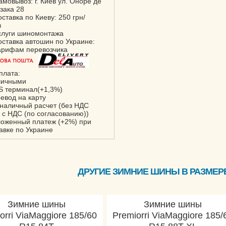
амовывоз: г. Киев ул. Оноре де
зака 28
оставка по Киеву: 250 грн/
з
слуги шиномонтажа
оставка автошин по Украине:
арифам перевозчика
плата:
личными
S терминал(+1,3%)
ревод на карту
зналичный расчет (без НДС
 с НДС (по согласованию))
ложенный платеж (+2%) при
авке по Украине
ДРУГИЕ ЗИМНИЕ ШИНЫ В РАЗМЕРЕ 
Зимние шины
Зимние шины
orri ViaMaggiore 185/60
Premiorri ViaMaggiore 185/