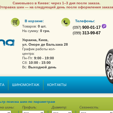
Самовывоз в Киеве: через 1–3 дня после заказа.
Отправка шин — на следующий день после оформления заказа
В корзине:
Телефоны:
Товаров:
0 шт.
(097)
900-01-17
На сумму:
0 грн.
(099)
313-99-67
Украина, Киев,
ул. Оноре де Бальзака 28
График работы кол-
центра:
Пн-Пт:
9:00 - 19:00
Сб:
10:00 - 15:00
Вс:
Выходной день
ТА
ШИНОМОНТАЖ
КОНТАКТЫ
ьтр поиска шин по параметрам
на шины:
Профиль:
Диаметр:
Сезонность: