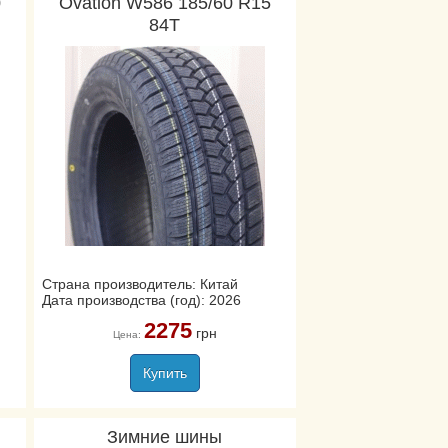
0
Ovation W586 185/60 R15
84T
Страна производитель: Китай
Дата производства (год): 2026
2275
грн
Цена:
Купить
Зимние шины