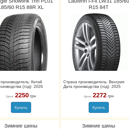
ngle Snowlink Trin PL01
Laufenn I-Fit LW31 185/6
185/60 R15 88R XL
R15 84T
 производитель: Китай
Страна производитель: Венгрия
оизводства (год): 2026
Дата производства (год): 2025
2250
2272
грн
грн
Цена:
Цена:
Купить
Купить
Зимние шины
Зимние шины