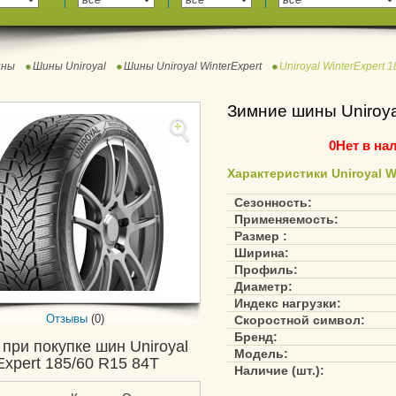
ны
Шины Uniroyal
Шины Uniroyal WinterExpert
Uniroyal WinterExpert 
Зимние шины Uniroya
0
Нет в на
Характеристики Uniroyal Wi
Сезонность:
Применяемость:
Размер :
Ширина:
Профиль:
Диаметр:
Индекс нагрузки:
Отзывы
(0)
Скоростной символ:
Бренд:
 при покупке шин Uniroyal
Модель:
Expert 185/60 R15 84T
Наличие (шт.):