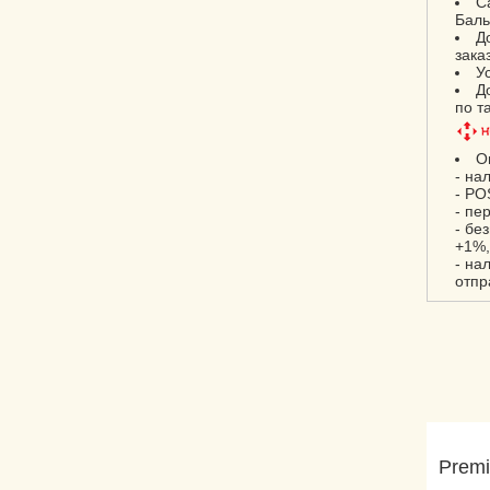
С
Баль
Д
зака
У
Д
по т
О
- на
- PO
- пе
- бе
+1%,
- на
отпр
Premi