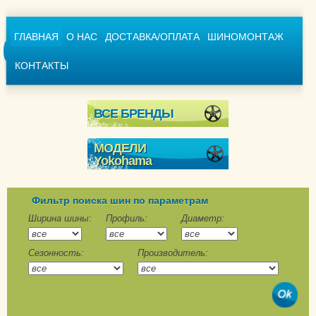
ГЛАВНАЯ
О НАС
ДОСТАВКА/ОПЛАТА
ШИНОМОНТАЖ
КОНТАКТЫ
ВСЕ БРЕНДЫ
МОДЕЛИ
Yokohama
BluEarth*Winter V905
BluEarth*Winter V906
Фильтр поиска шин по параметрам
Geolandar I/T-S G073
Ширина шины:
Профиль:
Диаметр:
ice GUARD BLACK
Сезонность:
Производитель:
IG20
Ice GUARD iG53
Ice Guard iG60
Ice GUARD iG60A