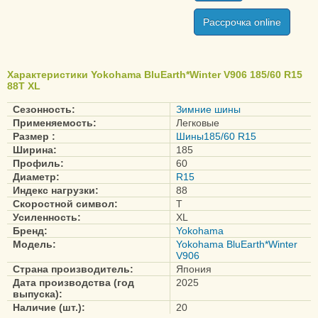
Рассрочка online
Geolandar A/T G015
Geolandar CV G058
Geolandar H/T G056
Характеристики Yokohama BluEarth*Winter V906 185/60 R15
88T XL
Сезонность:
Зимние шины
Применяемость:
Легковые
Размер :
Шины185/60 R15
Ширина:
185
Профиль:
60
Диаметр:
R15
Индекс нагрузки:
88
Скоростной символ:
T
Усиленность:
XL
Бренд:
Yokohama
Модель:
Yokohama BluEarth*Winter
V906
Страна производитель:
Япония
Дата производства (год
2025
выпуска):
Наличие (шт.):
20