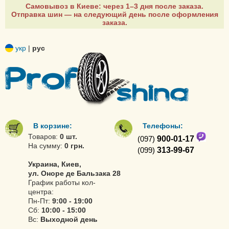
Самовывоз в Киеве: через 1–3 дня после заказа.
Отправка шин — на следующий день после оформления
заказа.
укр
|
рус
В корзине:
Телефоны:
Товаров:
0 шт.
(097)
900-01-17
На сумму:
0 грн.
(099)
313-99-67
Украина, Киев,
ул. Оноре де Бальзака 28
График работы кол-
центра:
Пн-Пт:
9:00 - 19:00
Сб:
10:00 - 15:00
Вс:
Выходной день