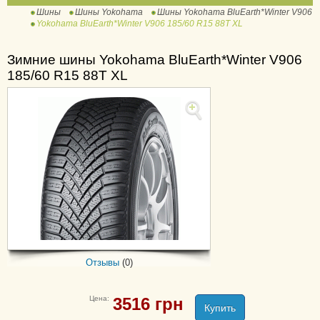
Шины
Шины Yokohama
Шины Yokohama BluEarth*Winter V906
Ice Guard Stud IG55
Yokohama BluEarth*Winter V906 185/60 R15 88T XL
Ice Guard SUV G075
W.Drive V902 A
Зимние шины Yokohama BluEarth*Winter V906
W.Drive V902 B
185/60 R15 88T XL
W.Drive V903
W.Drive V905
W.Drive WY01
ADVAN S.T. V802
Advan Sport V103
ADVAN Sport V105
Avid GT S35
BluEarth-GT AE51
Отзывы
(0)
BluEarth-Van RY55
BluEarth-XT AE61
Цена:
3516
грн
Parada Spec-X PA02
Купить