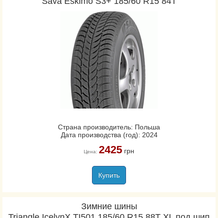
Sava Eskimo S3+ 185/60 R15 84T
Страна производитель: Польша
Дата производства (год): 2024
2425
грн
Цена:
Купить
Зимние шины
Triangle IcelynX TI501 185/60 R15 88T XL под шип