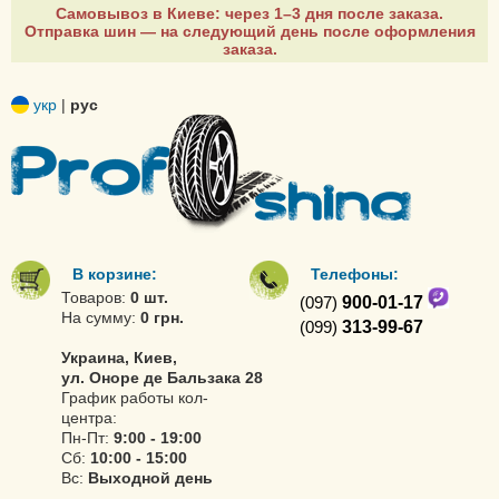
Самовывоз в Киеве: через 1–3 дня после заказа.
Отправка шин — на следующий день после оформления
заказа.
укр
|
рус
В корзине:
Телефоны:
Товаров:
0 шт.
(097)
900-01-17
На сумму:
0 грн.
(099)
313-99-67
Украина, Киев,
ул. Оноре де Бальзака 28
График работы кол-
центра:
Пн-Пт:
9:00 - 19:00
Сб:
10:00 - 15:00
Вс:
Выходной день