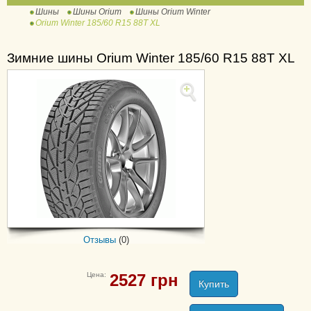
Шины
Шины Orium
Шины Orium Winter
401 High Performance
Orium Winter 185/60 R15 88T XL
High Performance
Light Truck 101
Зимние шины Orium Winter 185/60 R15 88T XL
SUV 701
Touring
Ultra High Performance
(UHP)
Отзывы
(0)
Цена:
2527
грн
Купить