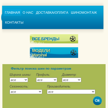
ГЛАВНАЯ
О НАС
ДОСТАВКА/ОПЛАТА
ШИНОМОНТАЖ
КОНТАКТЫ
ВСЕ БРЕНДЫ
МОДЕЛИ
Marshal
I`Zen KW31
MW31
Фильтр поиска шин по параметрам
MW51
Ширина шины:
Профиль:
Диаметр:
Winter PorTran CW11
Сезонность:
Производитель:
WinterCraft Ice WI-31
WinterCraft SUV Ice
WS31
Wintercraft SUV Ice