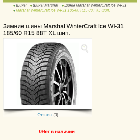
Шины
Шины Marshal
Шины Marshal WinterCraft Ice WI-31
WS51
Marshal WinterCraft Ice WI-31 185/60 R15 88T XL шип.
WinterCraft WS71
Зимние шины Marshal WinterCraft Ice WI-31
Crugen HP91
185/60 R15 88T XL шип.
Matrac FX MU11
Matrac FX MU12
Matrac MH11
MH12
MH15
PorTran KC53
Отзывы
(0)
0
Нет в наличии