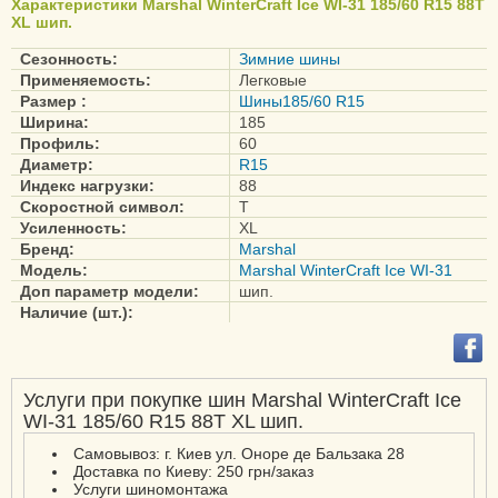
Характеристики Marshal WinterCraft Ice WI-31 185/60 R15 88T
XL шип.
Сезонность:
Зимние шины
Применяемость:
Легковые
Размер :
Шины185/60 R15
Ширина:
185
Профиль:
60
Диаметр:
R15
Индекс нагрузки:
88
Скоростной символ:
T
Усиленность:
XL
Бренд:
Marshal
Модель:
Marshal WinterCraft Ice WI-31
Доп параметр модели:
шип.
Наличие (шт.):
Услуги при покупке шин Marshal WinterCraft Ice
WI-31 185/60 R15 88T XL шип.
Самовывоз: г. Киев ул. Оноре де Бальзака 28
Доставка по Киеву: 250 грн/заказ
Услуги шиномонтажа