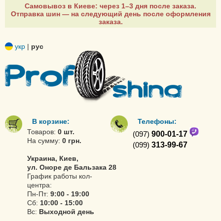
Самовывоз в Киеве: через 1–3 дня после заказа.
Отправка шин — на следующий день после оформления
заказа.
укр
|
рус
В корзине:
Телефоны:
Товаров:
0 шт.
(097)
900-01-17
На сумму:
0 грн.
(099)
313-99-67
Украина, Киев,
ул. Оноре де Бальзака 28
График работы кол-
центра:
Пн-Пт:
9:00 - 19:00
Сб:
10:00 - 15:00
Вс:
Выходной день