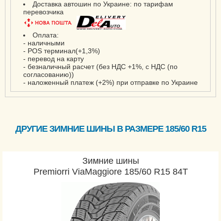
Доставка автошин по Украине: по тарифам
Eagle F1 Asymmetric
перевозчика
SUV
Eagle F1 GS-D3
Оплата:
- наличными
Eagle F1 SuperSport
- POS терминал(+1,3%)
Eagle Sport 2
- перевод на карту
- безналичный расчет (без НДС +1%, с НДС (по
Eagle Sport 2 SUV
согласованию))
- наложенный платеж (+2%) при отправке по Украине
Eagle Sport 2 UHP
EfficientGrip
EfficientGrip 2 SUV
EfficientGrip Cargo
ДРУГИЕ ЗИМНИЕ ШИНЫ В РАЗМЕРЕ 185/60 R15
EfficientGrip Cargo 2
EfficientGrip Compact
Зимние шины
EfficientGrip
Premiorri ViaMaggiore 185/60 R15 84T
Performance
EfficientGrip
Performance 2
EfficientGrip