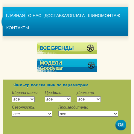
ГЛАВНАЯ
О НАС
ДОСТАВКА/ОПЛАТА
ШИНОМОНТАЖ
КОНТАКТЫ
ВСЕ БРЕНДЫ
МОДЕЛИ
Goodyear
Ultra Grip + SUV
Ultra Grip 600
Фильтр поиска шин по параметрам
Ultra Grip 8
Ширина шины:
Профиль:
Диаметр:
Ultra Grip 8 Performance
Сезонность:
Производитель:
Ultra Grip 9
Ultra Grip 9 +
Ultra Grip Arctic 2
Ultra Grip Arctic 2 SUV