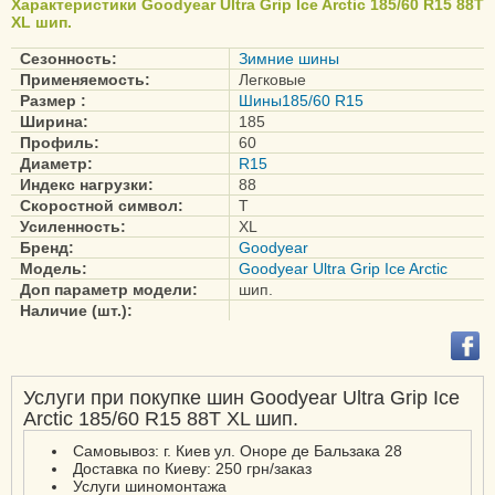
Ultra Grip Performance
Характеристики Goodyear Ultra Grip Ice Arctic 185/60 R15 88T
XL шип.
Gen-1
Сезонность:
Зимние шины
Ultra Grip Performance
Применяемость:
Легковые
SUV Gen-1
Размер :
Шины185/60 R15
Ultra Grip Wrangler
Ширина:
185
Профиль:
60
Диаметр:
R15
Eagle F1 Asymmetric
Индекс нагрузки:
88
Скоростной символ:
T
Eagle F1 Asymmetric 2
Усиленность:
XL
Eagle F1 Asymmetric 2
Бренд:
Goodyear
Модель:
SUV-4X4
Goodyear Ultra Grip Ice Arctic
Доп параметр модели:
шип.
Eagle F1 Asymmetric 3
Наличие (шт.):
Eagle F1 Asymmetric 3
SUV
Eagle F1 Asymmetric 5
Услуги при покупке шин Goodyear Ultra Grip Ice
Arctic 185/60 R15 88T XL шип.
Eagle F1 Asymmetric 6
Eagle F1 Asymmetric AT
Самовывоз: г. Киев ул. Оноре де Бальзака 28
Доставка по Киеву: 250 грн/заказ
SUV-4X4
Услуги шиномонтажа