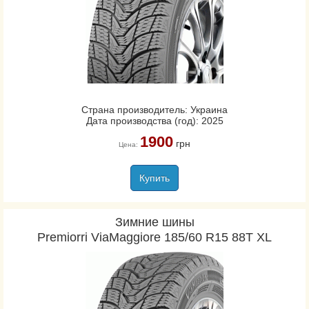
Performance SUV
EfficientGrip SUV
Fortera HL
Wrangler HP All Weather
Страна производитель: Украина
Дата производства (год): 2025
1900
грн
Цена:
Купить
Зимние шины
Premiorri ViaMaggiore 185/60 R15 88T XL