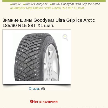
Шины
Шины Goodyear
Шины Goodyear Ultra Grip Ice Arctic
Ultra Grip Cargo
Goodyear Ultra Grip Ice Arctic 185/60 R15 88T XL шип.
Ultra Grip Ice +
Ultra Grip Ice 2
Зимние шины Goodyear Ultra Grip Ice Arctic
185/60 R15 88T XL шип.
Ultra Grip Ice 2 +
Ultra Grip Ice 3
Ultra Grip Ice Arctic
Ultra Grip Ice Cargo
Ultra Grip Ice SUV Gen-
1
Ultra Grip Performance
Ultra Grip Performance
+
Ultra Grip Performance
Отзывы
(0)
+ SUV
Ultra Grip Performance 2
0
Нет в наличии
Ultra Grip Performance 3