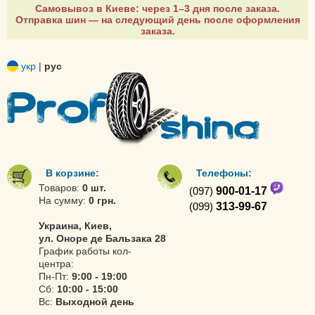
Самовывоз в Киеве: через 1–3 дня после заказа.
Отправка шин — на следующий день после оформления
заказа.
укр
|
рус
В корзине:
Телефоны:
Товаров:
0 шт.
(097)
900-01-17
На сумму:
0 грн.
(099)
313-99-67
Украина, Киев,
ул. Оноре де Бальзака 28
График работы кол-
центра:
Пн-Пт:
9:00 - 19:00
Сб:
10:00 - 15:00
Вс:
Выходной день