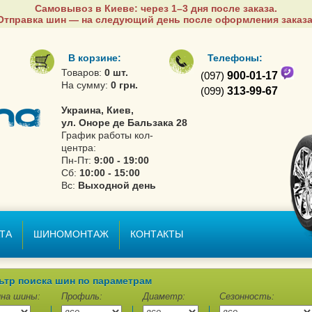
Самовывоз в Киеве: через 1–3 дня после заказа.
Отправка шин — на следующий день после оформления заказа
В корзине:
Телефоны:
Товаров:
0 шт.
(097)
900-01-17
На сумму:
0 грн.
(099)
313-99-67
Украина, Киев,
ул. Оноре де Бальзака 28
График работы кол-
центра:
Пн-Пт:
9:00 - 19:00
Сб:
10:00 - 15:00
Вс:
Выходной день
ТА
ШИНОМОНТАЖ
КОНТАКТЫ
ьтр поиска шин по параметрам
на шины:
Профиль:
Диаметр:
Сезонность: