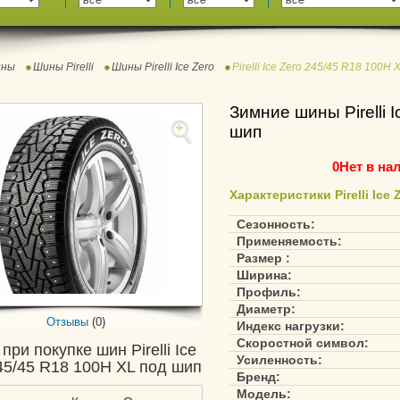
ны
Шины Pirelli
Шины Pirelli Ice Zero
Pirelli Ice Zero 245/45 R18 100H
Зимние шины Pirelli 
шип
0
Нет в на
Характеристики Pirelli Ice
Сезонность:
Применяемость:
Размер :
Ширина:
Профиль:
Диаметр:
Отзывы
(0)
Индекс нагрузки:
Скоростной символ:
при покупке шин Pirelli Ice
Усиленность:
45/45 R18 100H XL под шип
Бренд:
Модель: