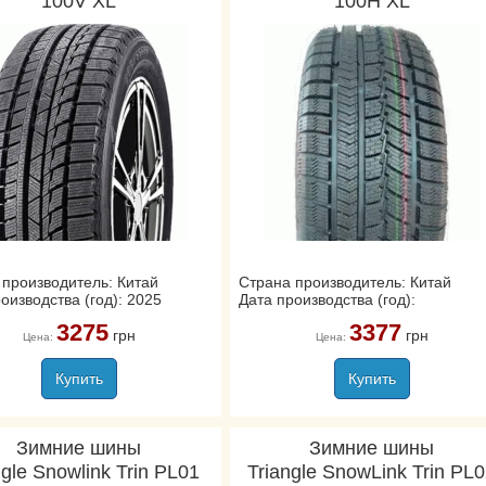
100V XL
100H XL
 производитель: Китай
Страна производитель: Китай
оизводства (год): 2025
Дата производства (год):
3275
3377
грн
грн
Цена:
Цена:
Купить
Купить
Зимние шины
Зимние шины
ngle Snowlink Trin PL01
Triangle SnowLink Trin PL