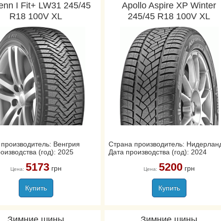
enn I Fit+ LW31 245/45
Apollo Aspire XP Winter
R18 100V XL
245/45 R18 100V XL
 производитель: Венгрия
Страна производитель: Нидерлан
оизводства (год): 2025
Дата производства (год): 2024
5173
5200
грн
грн
Цена:
Цена:
Купить
Купить
Зимние шины
Зимние шины