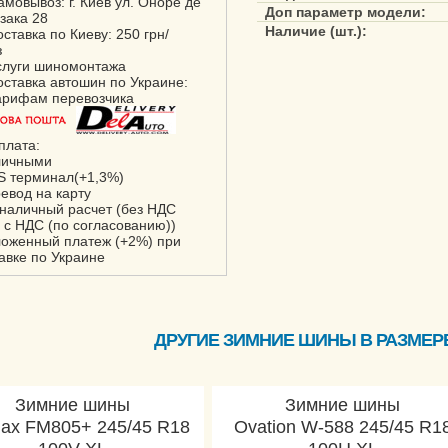
амовывоз: г. Киев ул. Оноре де
Доп параметр модели:
зака 28
Наличие (шт.):
оставка по Киеву: 250 грн/
з
слуги шиномонтажа
оставка автошин по Украине:
арифам перевозчика
плата:
личными
S терминал(+1,3%)
ревод на карту
зналичный расчет (без НДС
 с НДС (по согласованию))
ложенный платеж (+2%) при
авке по Украине
ДРУГИЕ ЗИМНИЕ ШИНЫ В РАЗМЕРЕ 
Зимние шины
Зимние шины
max FM805+ 245/45 R18
Ovation W-588 245/45 R1