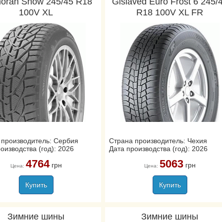
oran Snow 245/45 R18
Gislaved Euro Frost 6 245/
100V XL
R18 100V XL FR
 производитель: Сербия
Страна производитель: Чехия
оизводства (год): 2026
Дата производства (год): 2026
4764
5063
грн
грн
Цена:
Цена:
Купить
Купить
Зимние шины
Зимние шины