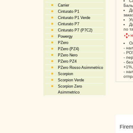
С
Carrier
Баль
Д
Cinturato P1
зака
Cinturato P1 Verde
У
Cinturato P7
Д
по т
Cinturato P7 (P7C2)
Powergy
PZero
О
- на
PZero (PZ4)
- PO
PZero Nero
- пе
PZero PZ4
- бе
+1%,
PZero Rosso Asimmetrico
- на
Scorpion
отпр
Scorpion Verde
Scorpion Zero
Asimmetrico
Fire