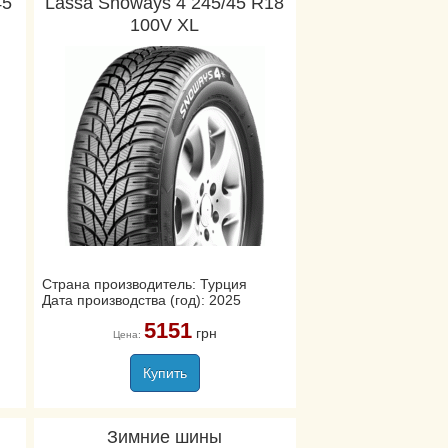
45
Lassa Snoways 4 245/45 R18
100V XL
Страна производитель: Турция
Дата производства (год): 2025
5151
грн
Цена:
Купить
Зимние шины