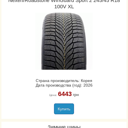
Nexen/Roadstone WinGuard Sport 2 245/45 R18
100V XL
Страна производитель: Корея
Дата производства (год): 2026
6443
грн
Цена:
Купить
Зимние шины