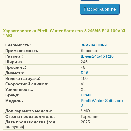
Cinturato P7 (P7C2)
Рассрочка online
Powergy
PZero
PZero (PZ4)
Характеристики Pirelli Winter Sottozero 3 245/45 R18 100V XL
PZero Nero
* MO
PZero PZ4
Сезонность:
Зимние шины
PZero Rosso
Применяемость:
Легковые
Размер :
Шины245/45 R18
Asimmetrico
Ширина:
245
Scorpion
Профиль:
45
Scorpion Verde
Диаметр:
R18
Индекс нагрузки:
100
Scorpion Zero
Скоростной символ:
V
Asimmetrico
Усиленность:
XL
Бренд:
Pirelli
Модель:
Pirelli Winter Sottozero
3
Доп параметр модели:
* MO
Страна производитель:
Германия
Дата производства (год
2025
выпуска):