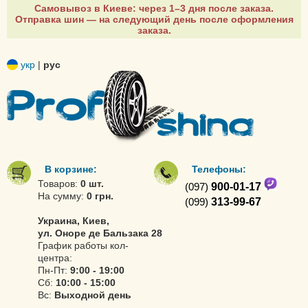
Самовывоз в Киеве: через 1–3 дня после заказа.
Отправка шин — на следующий день после оформления
заказа.
укр
|
рус
В корзине:
Телефоны:
Товаров:
0 шт.
(097)
900-01-17
На сумму:
0 грн.
(099)
313-99-67
Украина, Киев,
ул. Оноре де Бальзака 28
График работы кол-
центра:
Пн-Пт:
9:00 - 19:00
Сб:
10:00 - 15:00
Вс:
Выходной день