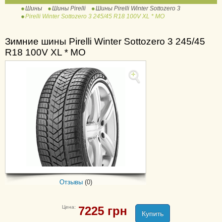
Шины
Шины Pirelli
Шины Pirelli Winter Sottozero 3
Powergy Winter
Pirelli Winter Sottozero 3 245/45 R18 100V XL * MO
Scorpion Ice and Snow
Scorpion Ice Zero 2
Зимние шины Pirelli Winter Sottozero 3 245/45
R18 100V XL * MO
Scorpion Winter
Scorpion Winter 2
Winter Carving Edge
Winter Snowcontrol 3
Winter Snowsport
Winter Sottozero
Winter Sottozero 2
Winter Sottozero 3
Carrier
Отзывы
(0)
Cinturato P1
Cinturato P1 Verde
Цена:
7225
грн
Cinturato P7
Купить