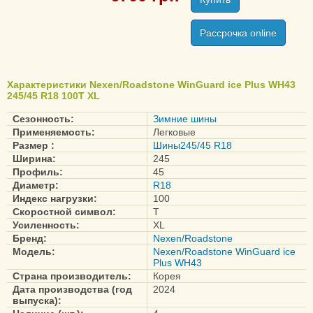
(CP672)
N Blue HD Plus
Рассрочка online
N Fera AU5
N Fera RU1
N Fera RU5
Характеристики Nexen/Roadstone WinGuard ice Plus WH43
N Fera SU1
245/45 R18 100T XL
N3000
Сезонность:
Зимние шины
Применяемость:
Легковые
N6000
Размер :
Шины245/45 R18
N7000
Ширина:
245
N8000
Профиль:
45
Диаметр:
R18
N`Fera Sport SUV
Индекс нагрузки:
100
Roadian 542
Скоростной символ:
T
Усиленность:
XL
Roadian CT8
Бренд:
Nexen/Roadstone
Roadian H/P (SUV)
Модель:
Nexen/Roadstone WinGuard ice
Plus WH43
Страна производитель:
Корея
Classe Premiere 321
Дата производства (год
2024
выпуска):
(CP321)