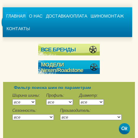
ГЛАВНАЯ
О НАС
ДОСТАВКА/ОПЛАТА
ШИНОМОНТАЖ
КОНТАКТЫ
ВСЕ БРЕНДЫ
МОДЕЛИ
Nexen/Roadstone
Euro-Win 650
Euro-Win 700
Фильтр поиска шин по параметрам
Winguard 231
Ширина шины:
Профиль:
Диаметр:
Winguard Ice
Сезонность:
Производитель:
WinGuard ice Plus
WH43
Winguard Ice SUV
Winguard Snow G WH2