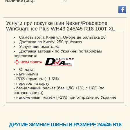
Наличие (шт.):
4
N’Blue ECO AH 01
Roadian HTX RH5
Услуги при покупке шин Nexen/Roadstone
WinGuard ice Plus WH43 245/45 R18 100T XL
Самовывоз: г. Киев ул. Оноре де Бальзака 28
Доставка по Киеву: 250 грн/заказ
Услуги шиномонтажа
Доставка автошин по Украине: по тарифам
перевозчика
Оплата:
- наличными
- POS терминал(+1,3%)
- перевод на карту
- безналичный расчет (без НДС +1%, с НДС (по
согласованию))
- наложенный платеж (+2%) при отправке по Украине
ДРУГИЕ ЗИМНИЕ ШИНЫ В РАЗМЕРЕ 245/45 R18