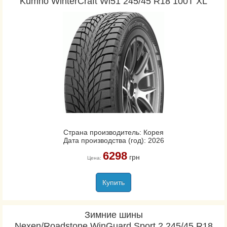
Kumho WinterCraft Wi51 245/45 R18 100T XL
Страна производитель: Корея
Дата производства (год): 2026
6298
грн
Цена:
Купить
Зимние шины
Nexen/Roadstone WinGuard Sport 2 245/45 R18