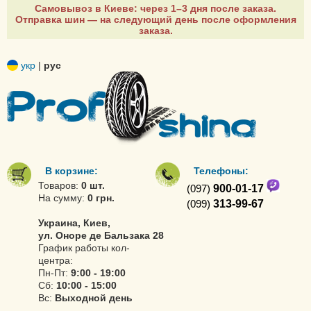
Самовывоз в Киеве: через 1–3 дня после заказа.
Отправка шин — на следующий день после оформления
заказа.
укр
|
рус
В корзине:
Телефоны:
Товаров:
0 шт.
(097)
900-01-17
На сумму:
0 грн.
(099)
313-99-67
Украина, Киев,
ул. Оноре де Бальзака 28
График работы кол-
центра:
Пн-Пт:
9:00 - 19:00
Сб:
10:00 - 15:00
Вс:
Выходной день