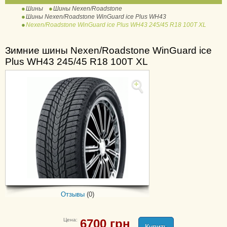
Шины
Шины Nexen/Roadstone
WinGuard Snow G3
Шины Nexen/Roadstone WinGuard ice Plus WH43
WH21
Nexen/Roadstone WinGuard ice Plus WH43 245/45 R18 100T XL
Winguard Sport
Зимние шины Nexen/Roadstone WinGuard ice
WinGuard Sport 2
Plus WH43 245/45 R18 100T XL
Winguard SUV
Winguard WinSpike
WinGuard WinSpike 3
WinGuard WinSpike LTV
Winguard WinSpike SUV
Winguard WinSpike
WH62
WinGuard WT1
Classe Premiere 661
Отзывы
(0)
(CP661)
Classe Premiere 672
Цена:
6700
грн
Купить