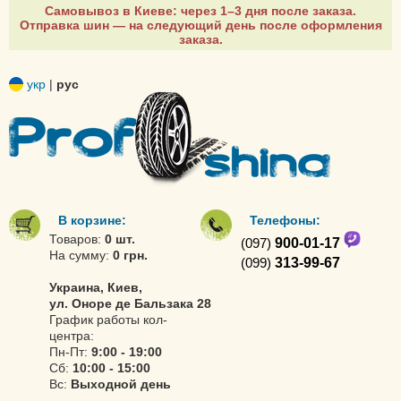
Самовывоз в Киеве: через 1–3 дня после заказа.
Отправка шин — на следующий день после оформления
заказа.
укр
|
рус
В корзине:
Телефоны:
Товаров:
0 шт.
(097)
900-01-17
На сумму:
0 грн.
(099)
313-99-67
Украина, Киев,
ул. Оноре де Бальзака 28
График работы кол-
центра:
Пн-Пт:
9:00 - 19:00
Сб:
10:00 - 15:00
Вс:
Выходной день