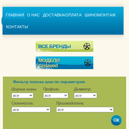
ГЛАВНАЯ
О НАС
ДОСТАВКА/ОПЛАТА
ШИНОМОНТАЖ
КОНТАКТЫ
ВСЕ БРЕНДЫ
МОДЕЛИ
Gislaved
Euro Frost 6
Euro Frost 6 SUV
Фильтр поиска шин по параметрам
EuroFrost 5
Ширина шины:
Профиль:
Диаметр:
EuroFrost VAN
Сезонность:
Производитель:
Nord Frost 200
Nord Frost 200 SUV
Nord*Frost Van 2
Soft Frost 200