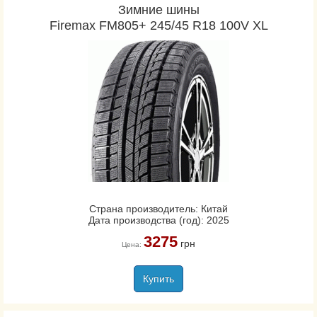
Зимние шины
Performance SUV
Firemax FM805+ 245/45 R18 100V XL
EfficientGrip SUV
Fortera HL
Wrangler HP All Weather
Страна производитель: Китай
Дата производства (год): 2025
3275
грн
Цена:
Купить