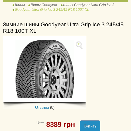
Шины
Шины Goodyear
Шины Goodyear Ultra Grip Ice 3
Ultra Grip Cargo
Goodyear Ultra Grip Ice 3 245/45 R18 100T XL
Ultra Grip Ice +
Ultra Grip Ice 2
Зимние шины Goodyear Ultra Grip Ice 3 245/45
R18 100T XL
Ultra Grip Ice 2 +
Ultra Grip Ice 3
Ultra Grip Ice Arctic
Ultra Grip Ice Cargo
Ultra Grip Ice SUV Gen-
1
Ultra Grip Performance
Ultra Grip Performance
+
Ultra Grip Performance
Отзывы
(0)
+ SUV
Ultra Grip Performance 2
Цена:
8389
грн
Ultra Grip Performance 3
Купить