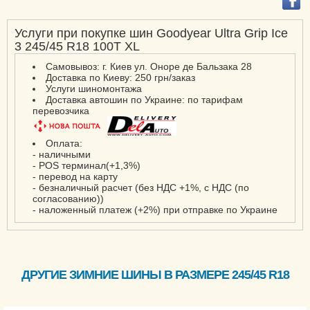
Eagle F1 Asymmetric
SUV
Услуги при покупке шин Goodyear Ultra Grip Ice
Eagle F1 GS-D3
3 245/45 R18 100T XL
Eagle F1 SuperSport
Самовывоз: г. Киев ул. Оноре де Бальзака 28
Доставка по Киеву: 250 грн/заказ
Eagle Sport 2
Услуги шиномонтажа
Eagle Sport 2 SUV
Доставка автошин по Украине: по тарифам
перевозчика
Eagle Sport 2 UHP
EfficientGrip
Оплата:
- наличными
EfficientGrip 2 SUV
- POS терминал(+1,3%)
EfficientGrip Cargo
- перевод на карту
- безналичный расчет (без НДС +1%, с НДС (по
EfficientGrip Cargo 2
согласованию))
- наложенный платеж (+2%) при отправке по Украине
EfficientGrip Compact
EfficientGrip
Performance
EfficientGrip
ДРУГИЕ ЗИМНИЕ ШИНЫ В РАЗМЕРЕ 245/45 R18
Performance 2
EfficientGrip