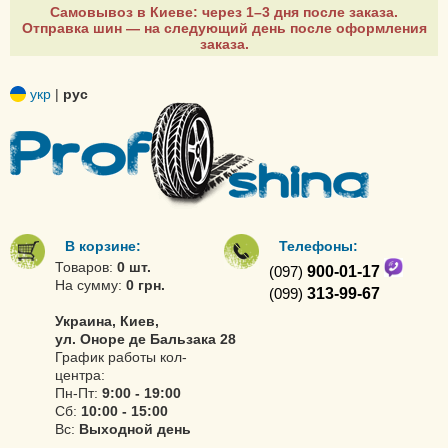
Самовывоз в Киеве: через 1–3 дня после заказа.
Отправка шин — на следующий день после оформления
заказа.
укр
|
рус
В корзине:
Телефоны:
Товаров:
0 шт.
(097)
900-01-17
На сумму:
0 грн.
(099)
313-99-67
Украина, Киев,
ул. Оноре де Бальзака 28
График работы кол-
центра:
Пн-Пт:
9:00 - 19:00
Сб:
10:00 - 15:00
Вс:
Выходной день