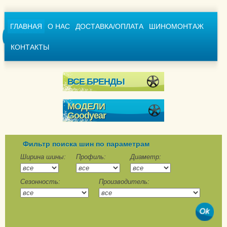
ГЛАВНАЯ
О НАС
ДОСТАВКА/ОПЛАТА
ШИНОМОНТАЖ
КОНТАКТЫ
ВСЕ БРЕНДЫ
МОДЕЛИ
Goodyear
Ultra Grip + SUV
Ultra Grip 600
Фильтр поиска шин по параметрам
Ultra Grip 8
Ширина шины:
Профиль:
Диаметр:
Ultra Grip 8 Performance
Сезонность:
Производитель:
Ultra Grip 9
Ultra Grip 9 +
Ultra Grip Arctic 2
Ultra Grip Arctic 2 SUV