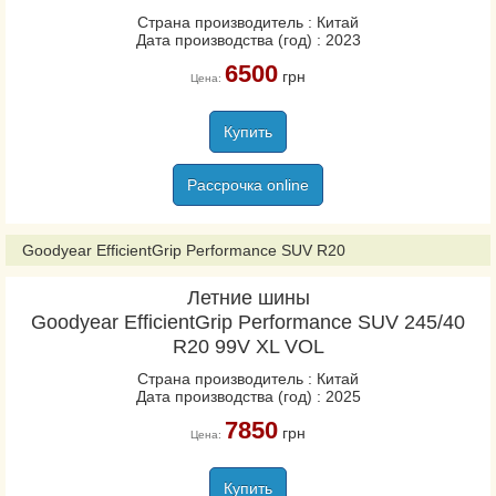
Ultra Grip Performance
Страна производитель : Китай
Gen-1
Дата производства (год) : 2023
Ultra Grip Performance
6500
грн
Цена:
SUV Gen-1
Ultra Grip Wrangler
Купить
Eagle F1 Asymmetric
Рассрочка online
Eagle F1 Asymmetric 2
Eagle F1 Asymmetric 2
Goodyear EfficientGrip Performance SUV R20
SUV-4X4
Летние шины
Eagle F1 Asymmetric 3
Goodyear EfficientGrip Performance SUV 245/40
Eagle F1 Asymmetric 3
R20 99V XL VOL
SUV
Страна производитель : Китай
Eagle F1 Asymmetric 5
Дата производства (год) : 2025
Eagle F1 Asymmetric 6
7850
грн
Цена:
Eagle F1 Asymmetric AT
SUV-4X4
Купить