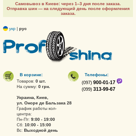
Самовывоз в Киеве: через 1–3 дня после заказа.
Отправка шин — на следующий день после оформления
заказа.
укр
|
рус
В корзине:
Телефоны:
Товаров:
0 шт.
(097)
900-01-17
На сумму:
0 грн.
(099)
313-99-67
Украина, Киев,
ул. Оноре де Бальзака 28
График работы кол-
центра:
Пн-Пт:
9:00 - 19:00
Сб:
10:00 - 15:00
Вс:
Выходной день