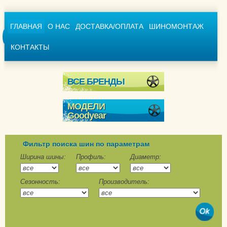
ГЛАВНАЯ
О НАС
ДОСТАВКА/ОПЛАТА
ШИНОМОНТАЖ
КОНТАКТЫ
ВСЕ БРЕНДЫ
МОДЕЛИ
Goodyear
Ultra Grip + SUV
Ultra Grip 600
Фильтр поиска шин по параметрам
Ultra Grip 8
Ширина шины:
Профиль:
Диаметр:
Ultra Grip 8 Performance
Сезонность:
Производитель:
Ultra Grip 9
Ultra Grip 9 +
Ultra Grip Arctic 2
Ultra Grip Arctic 2 SUV