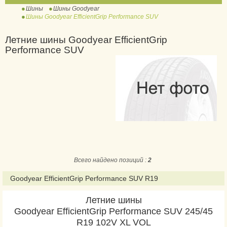
Шины
Шины Goodyear
Ultra Grip Cargo
Шины Goodyear EfficientGrip Performance SUV
Ultra Grip Ice +
Летние шины Goodyear EfficientGrip
Ultra Grip Ice 2
Performance SUV
Ultra Grip Ice 2 +
Ultra Grip Ice 3
Ultra Grip Ice Arctic
Ultra Grip Ice Cargo
Ultra Grip Ice SUV Gen-
1
Ultra Grip Performance
Ultra Grip Performance
Всего найдено позиций :
+
2
Ultra Grip Performance
Goodyear EfficientGrip Performance SUV R19
+ SUV
Летние шины
Ultra Grip Performance 2
Goodyear EfficientGrip Performance SUV 245/45
Ultra Grip Performance 3
R19 102V XL VOL