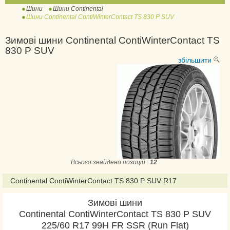
Шини
Шини Continental
ContiWinterContact TS
Шини Continental ContiWinterContact TS 830 P SUV
810
ContiWinterContact TS
Зимові шини Continental ContiWinterContact TS
830 P SUV
810 Sport
збільшити
ContiWinterContact TS
830 P
ContiWinterContact
TS 830 P SUV
ContiWinterContact TS
850 P
ContiWinterContact TS
850 P SUV
Всього знайдено позицій :
12
ExtremeWinterContact
Continental ContiWinterContact TS 830 P SUV R17
IceContact 2
IceContact 2 SUV
Зимові шини
Continental ContiWinterContact TS 830 P SUV
IceContact 3
225/60 R17 99H FR SSR (Run Flat)
NorthContact NC6