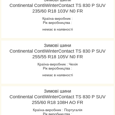
ContiEcoContact EP
Continental ContiWinterContact TS 830 P SUV
ContiPremiumContact
235/60 R18 103V N0 FR
ContiPremiumContact 2
Країна-виробник :
Рік виробництва :
ContiPremiumContact 5
немає в наявності
ContiSportContact 3
ContiSportContact 3E
ContiSportContact 5
Зимові шини
Continental ContiWinterContact TS 830 P SUV
ContiSportContact 5 P
255/55 R18 105V N0 FR
ContiSportContact 5 P
Країна-виробник : Чехія
SUV
Рік виробництва :
ContiSportContact 5
немає в наявності
SUV
ContiVanContact 100
Зимові шини
ContiVanContact 200
Continental ContiWinterContact TS 830 P SUV
CrossContact H/T
255/60 R18 108H AO FR
EcoContact 6
Країна-виробник : Португалія
EcoContact 6Q
Рік виробництва :