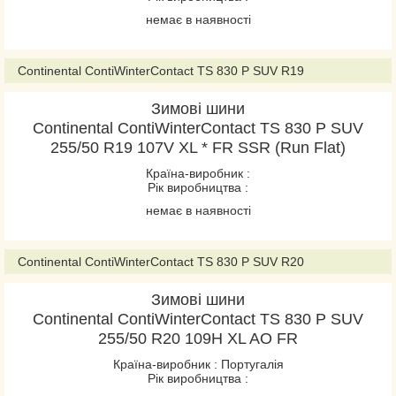
PremiumContact 6
немає в наявності
PremiumContact 7
PremiumContact C
Continental ContiWinterContact TS 830 P SUV R19
ProContact GX
Зимові шини
sContact
Continental ContiWinterContact TS 830 P SUV
SportContact 6
255/50 R19 107V XL * FR SSR (Run Flat)
SportContact 7
Країна-виробник :
UltraContact
Рік виробництва :
UltraContact NXT
немає в наявності
UltraContact UC6
VancoCamper
Continental ContiWinterContact TS 830 P SUV R20
VanContact Eco
Зимові шини
VanContact Ultra
Continental ContiWinterContact TS 830 P SUV
255/50 R20 109H XL AO FR
ContiCrossContact LX
Країна-виробник : Португалія
ContiCrossContact LX
Рік виробництва :
Sport