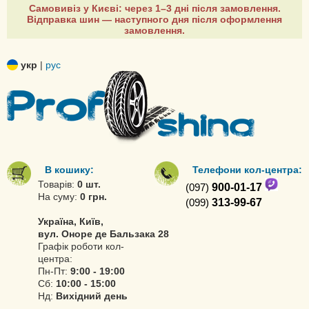
Самовивіз у Києві: через 1–3 дні після замовлення.
Відправка шин — наступного дня після оформлення
замовлення.
укр
|
рус
В кошику:
Телефони кол-центра:
Товарів:
0 шт.
(097)
900-01-17
На суму:
0 грн.
(099)
313-99-67
Україна, Київ,
вул. Оноре де Бальзака 28
Графік роботи кол-
центра:
Пн-Пт:
9:00 - 19:00
Сб:
10:00 - 15:00
Нд:
Вихідний день