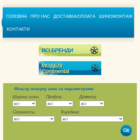
ГОЛОВНА
ПРО НАС
ДОСТАВКА/ОПЛАТА
ШИНОМОНТАЖ
КОНТАКТИ
ВСІ БРЕНДИ
МОДЕЛІ
Continental
Conti4x4WinterContact
ContiCrossContact
Фільтр пошуку шин за параметрами
Winter
Ширина шини:
Профіль:
Діаметр:
ContiVikingContact 6
Сезонність:
Виробник:
ContiVikingContact 6
SUV
ContiWinterContact TS
790