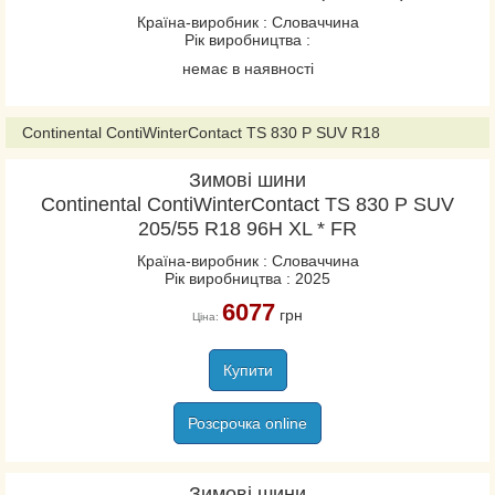
Країна-виробник : Словаччина
VanContact Viking
Рік виробництва :
VanContact Winter
немає в наявності
VancoWinter 2
VikingContact 7
Continental ContiWinterContact TS 830 P SUV R18
VikingContact 8
WinterContact TS 860
Зимові шини
Continental ContiWinterContact TS 830 P SUV
WinterContact TS 860S
205/55 R18 96H XL * FR
WinterContact TS 870
Країна-виробник : Словаччина
WinterContact TS 870P
Рік виробництва : 2025
6077
грн
Ціна:
Conti4x4Contact
ContiCrossContact LX2
Купити
ContiCrossContact LX20
ContiCrossContact UHP
Розсрочка online
ContiEcoContact 3
ContiEcoContact 5
Зимові шини