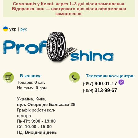
Самовивіз у Києві: через 1–3 дні після замовлення.
Відправка шин — наступного дня після оформлення
замовлення.
укр
|
рус
В кошику:
Телефони кол-центра:
Товарів:
0 шт.
(097)
900-01-17
На суму:
0 грн.
(099)
313-99-67
Україна, Київ,
вул. Оноре де Бальзака 28
Графік роботи кол-
центра:
Пн-Пт:
9:00 - 19:00
Сб:
10:00 - 15:00
Нд:
Вихідний день