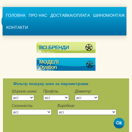
ГОЛОВНА
ПРО НАС
ДОСТАВКА/ОПЛАТА
ШИНОМОНТАЖ
КОНТАКТИ
ВСІ БРЕНДИ
МОДЕЛІ
Ovation
W-588
W586
Фільтр пошуку шин за параметрами
WV-03
Ширина шини:
Профіль:
Діаметр:
WV-688
Сезонність:
Виробник:
V-02
VI-388
VI-682