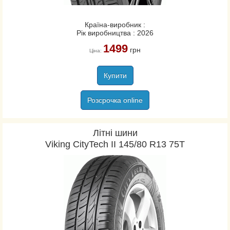
Rosava
Sava
Країна-виробник :
Strial
Рік виробництва : 2026
Sumitomo
1499
грн
Ціна:
Sunny
Tatko
Купити
Tigar
Toyo
Розсрочка online
Triangle
Uniroyal
Літні шини
Viking
Viking CityTech II 145/80 R13 75T
Vredestein
Yokohama
Белшина