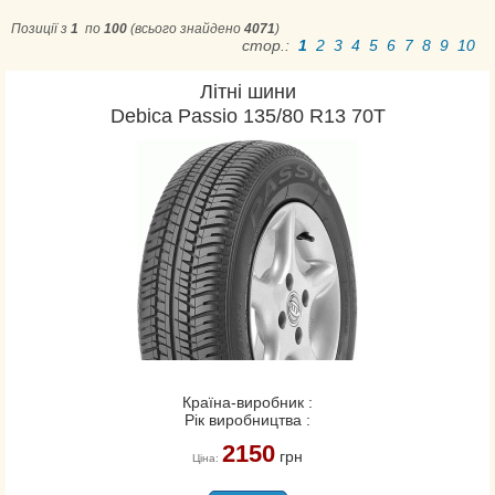
Aplus
Позиції з
1
по
100
(всього знайдено
4071
)
стор.:
1
2
3
4
5
6
7
8
9
10
Apollo
Aptany
Літні шини
Ardent
Debica Passio 135/80 R13 70T
Arivo
Atlander
Atlas
Atturo
Austone
Barum
Berlin
BF Goodrich
Bridgestone
Країна-виробник :
Cachland
Рік виробництва :
CEAT
2150
грн
Ціна:
Comforser
Compasal