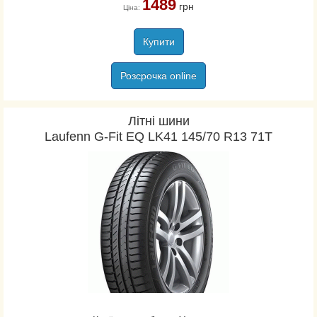
1489
грн
Falken
Ціна:
Farroad
Купити
Federal
Firemax
Розсрочка online
Firestone
Fortuna
Літні шини
Fortune
Laufenn G-Fit EQ LK41 145/70 R13 71T
Fronway
Fulda
General
Gislaved
Goodride
Goodyear
Hankook
Kapsen
Kleber
Kormoran