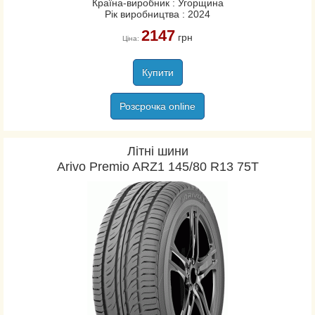
Країна-виробник : Угорщина
Рік виробництва : 2024
Kumho
2147
Lassa
грн
Ціна:
Laufenn
Marangoni
Купити
Marshal
Розсрочка online
Matador
Maxxis
Michelin
Літні шини
Arivo Premio ARZ1 145/80 R13 75T
Nankang
Nexen/Roadstone
Nitto Tire
Nokian
Orium
Ovation
Pirelli
Premiorri