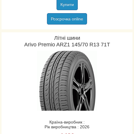
Купити
Continental
Contyre
Розсрочка online
Cooper
Cordiant
Літні шини
CST
Arivo Premio ARZ1 145/70 R13 71T
Davanti
Dayton
Debica
Diamondback
Diplomat
Doublestar
Dunlop
Duraturn
Ecovision
Estrada
Країна-виробник :
Рік виробництва : 2026
Eurorepar