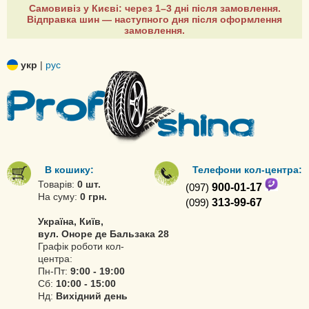
Самовивіз у Києві: через 1–3 дні після замовлення.
Відправка шин — наступного дня після оформлення
замовлення.
укр
|
рус
В кошику:
Телефони кол-центра:
Товарів:
0 шт.
(097)
900-01-17
На суму:
0 грн.
(099)
313-99-67
Україна, Київ,
вул. Оноре де Бальзака 28
Графік роботи кол-
центра:
Пн-Пт:
9:00 - 19:00
Сб:
10:00 - 15:00
Нд:
Вихідний день