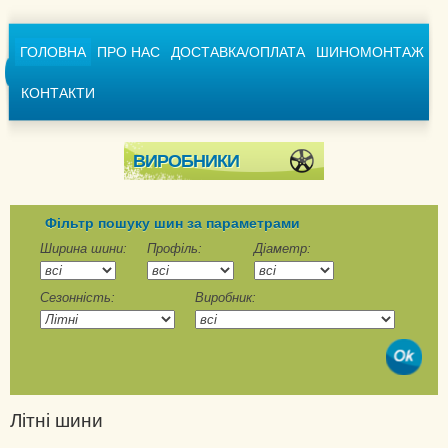
ГОЛОВНА
ПРО НАС
ДОСТАВКА/ОПЛАТА
ШИНОМОНТАЖ
КОНТАКТИ
ВИРОБНИКИ
Achilles
Advance
Фільтр пошуку шин за параметрами
Aeolus
Ширина шини:
Профіль:
Діаметр:
Agi Sarek
Сезонність:
Виробник:
Alliance
Altenzo
Amberstone
Amtel
Annaite
Літні шини
Aoteli