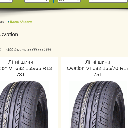
ни
Шини Ovation
Ovation
1
по
100
(всього знайдено
169
)
Літні шини
Літні шини
ion VI-682 155/65 R13
Ovation VI-682 155/70 R1
73T
75T