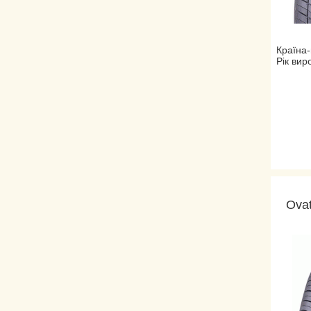
Країна-
Рік вир
Ovat