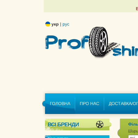
укр
|
рус
ГОЛОВНА
ПРО НАС
ДОСТАВКА/О
ВСІ БРЕНДИ
Філь
Шири