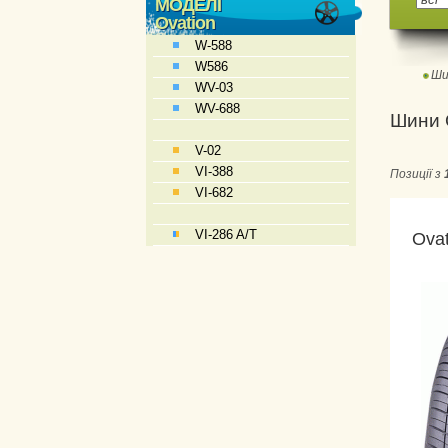
МОДЕЛІ
Ovation
W-588
W586
Ши
WV-03
WV-688
Шини 
V-02
VI-388
Позиції з
VI-682
VI-286 A/T
Ovat