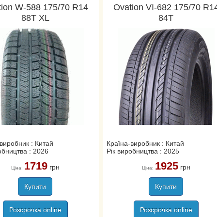
tion W-588 175/70 R14
Ovation VI-682 175/70 R1
88T XL
84T
виробник : Китай
Країна-виробник : Китай
обництва : 2026
Рік виробництва : 2025
1719
1925
грн
грн
Ціна:
Ціна:
Купити
Купити
Розсрочка online
Розсрочка online