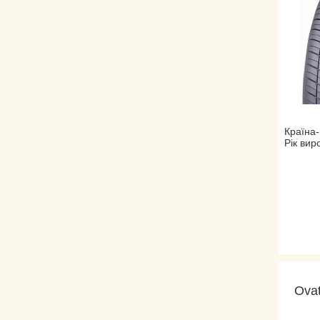
Країна-
Рік вир
Ovat