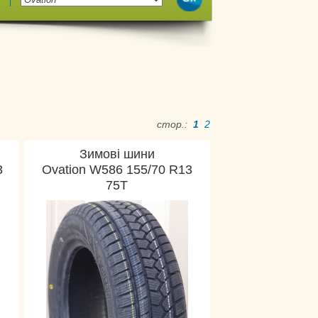
стор.:
1
2
Зимові шини
3
Ovation W586 155/70 R13
75T