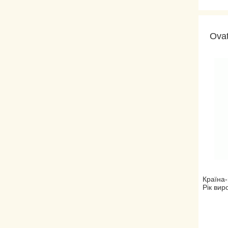
Ova
Країна-
Рік вир