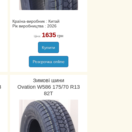
Країна-виробник : Китай
Рік виробництва : 2026
1635
грн
Ціна:
Купити
Розсрочка online
Зимові шини
3
Ovation W586 175/70 R13
82T