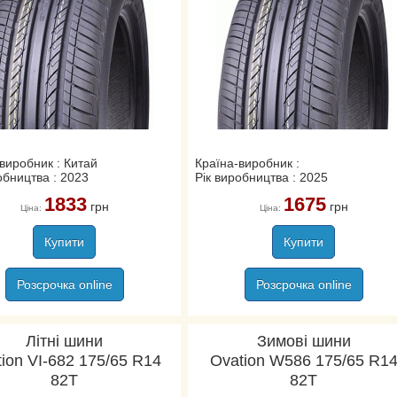
виробник : Китай
Країна-виробник :
обництва : 2023
Рік виробництва : 2025
1833
1675
грн
грн
Ціна:
Ціна:
Купити
Купити
Розсрочка online
Розсрочка online
Літні шини
Зимові шини
ion VI-682 175/65 R14
Ovation W586 175/65 R1
82T
82T