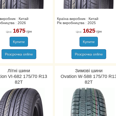
виробник : Китай
Країна-виробник : Китай
обництва : 2026
Рік виробництва : 2025
1675
1625
грн
грн
Ціна:
Ціна:
Купити
Купити
Розсрочка online
Розсрочка online
Літні шини
Зимові шини
ion VI-682 175/70 R13
Ovation W-588 175/70 R1
82T
82T