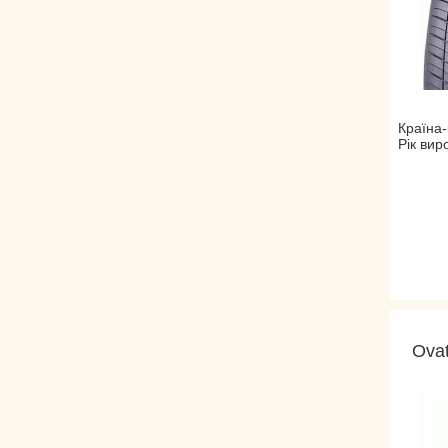
Країна-
Рік вир
Ovat