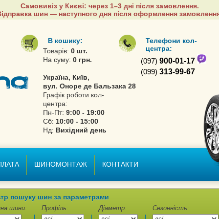
Самовивіз у Києві: через 1–3 дні після замовлення.
Відправка шин — наступного дня після оформлення замовлення
В кошику:
Телефони кол-
центра:
Товарів:
0 шт.
На суму:
0 грн.
(097)
900-01-17
(099)
313-99-67
Україна, Київ,
вул. Оноре де Бальзака 28
Графік роботи кол-
центра:
Пн-Пт:
9:00 - 19:00
Сб:
10:00 - 15:00
Нд:
Вихідний день
ПЛАТА
ШИНОМОНТАЖ
КОНТАКТИ
тр пошуку шин за параметрами
на шини:
Профіль:
Діаметр:
Сезонність: