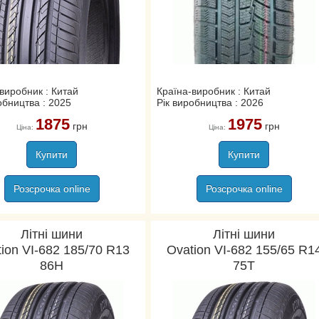
виробник : Китай
Країна-виробник : Китай
обництва : 2025
Рік виробництва : 2026
1875
1975
грн
грн
Ціна:
Ціна:
Купити
Купити
Розсрочка online
Розсрочка online
Літні шини
Літні шини
ion VI-682 185/70 R13
Ovation VI-682 155/65 R1
86H
75T