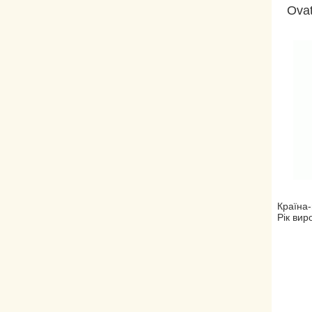
Ova
Країна-
Рік вир