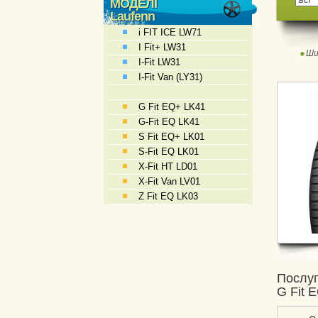
МОДЕЛІ
Laufenn
i FIT ICE LW71
I Fit+ LW31
Ши
I-Fit LW31
I-Fit Van (LY31)
G Fit EQ+ LK41
G-Fit EQ LK41
S Fit EQ+ LK01
S-Fit EQ LK01
X-Fit HT LD01
X-Fit Van LV01
Z Fit EQ LK03
Послуг
G Fit 