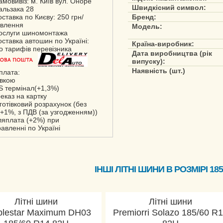
амовивіз: м. Київ вул. Оноре
Швидкісний символ:
альзака 28
оставка по Києву: 250 грн/
Бренд:
влення
Модель:
ослуги шиномонтажа
оставка автошин по Україні:
Країна-виробник:
но тарифів перевізника
Дата виробництва (рік
випуску):
Наявність (шт.)
плата:
івкою
S термінал(+1,3%)
реказ на картку
зготівковий розрахунок (без
+1%, з ПДВ (за узгодженням))
сляплата (+2%) при
равленні по Україні
ІНШІ ЛІТНІ ШИНИ В РОЗМІРІ 185
Літні шини
Літні шини
blestar Maximum DH03
Premiorri Solazo 185/60 R