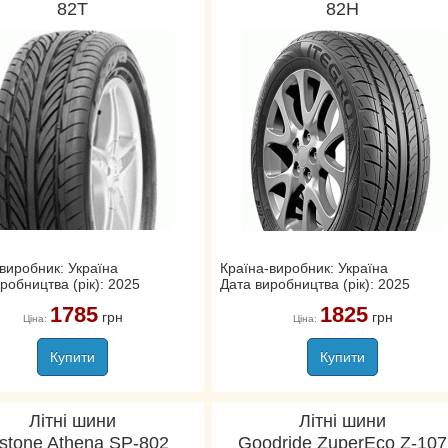
82T
82H
виробник: Україна
Країна-виробник: Україна
робництва (рік): 2025
Дата виробництва (рік): 2025
1785
1825
грн
грн
Ціна:
Ціна:
Купити
Купити
Літні шини
Літні шини
stone Athena SP-802
Goodride ZuperEco Z-107