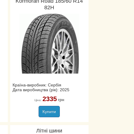
Kormoran Road 185/60 R14
82H
Країна-виробник: Сербія
Дата виробництва (рік): 2025
2335
грн
Ціна:
Купити
Літні шини