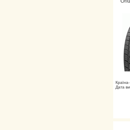
Ori
Країна-
Дата ви