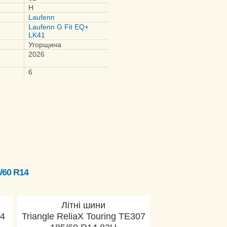
H
Laufenn
Laufenn G Fit EQ+
LK41
Угорщина
2026
6
/60 R14
Літні шини
14
Triangle ReliaX Touring TE307