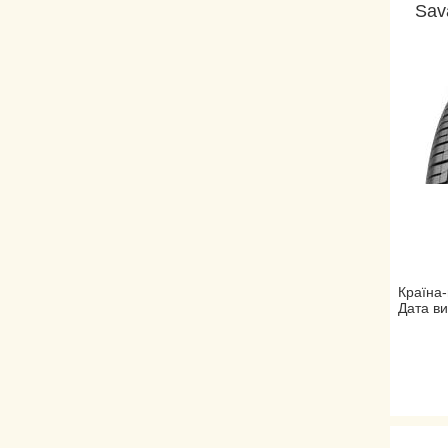
Sav
Країна-
Дата ви