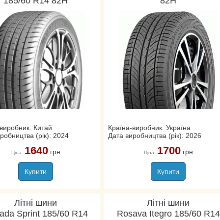
185/60 R14 82H
82H
виробник: Китай
Країна-виробник: Україна
робництва (рік): 2024
Дата виробництва (рік): 2026
1640
1700
грн
грн
Ціна:
Ціна:
Купити
Купити
Літні шини
Літні шини
rada Sprint 185/60 R14
Rosava Itegro 185/60 R14