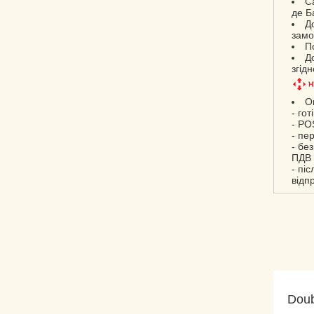
С
де Б
Д
замо
П
Д
згід
О
- гот
- PO
- пе
- бе
ПДВ 
- пі
відп
Dou