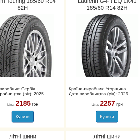
um Touring 185/60 R14
Laufenn G-Fit EQ LK41
82H
185/60 R14 82H
виробник: Сербія
Країна-виробник: Угорщина
робництва (рік): 2025
Дата виробництва (рік): 2026
2185
2257
грн
грн
Ціна:
Ціна:
Купити
Купити
Літні шини
Літні шини