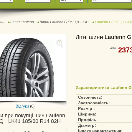
ни
Шини Laufenn
Шини Laufenn G Fit EQ+ LK41
Laufenn G Fit EQ+ LK
Літні шини Laufenn G
Ціна:
237
Характеристики Laufenn G 
Сезонність:
Застосовність:
Відгуки
(0)
Розмір :
Ширина:
и при покупці шин Laufenn
Профіль:
EQ+ LK41 185/60 R14 82H
Діаметр:
Індекс навантаження: