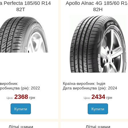
a Perfecta 185/60 R14
Apollo Alnac 4G 185/60 R1
82T
82H
виробник:
Країна-виробник: Індія
робництва (рік): 2022
Дата виробництва (рік): 2024
2368
2434
грн
грн
Ціна:
Ціна:
Купити
Купити
Літні шини
Літні шини