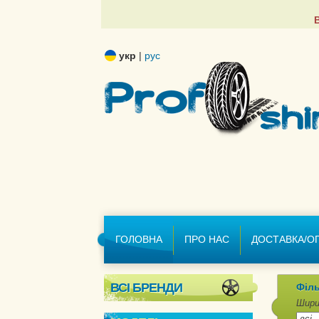
укр
|
рус
ГОЛОВНА
ПРО НАС
ДОСТАВКА/О
ВСІ БРЕНДИ
Філь
Шири