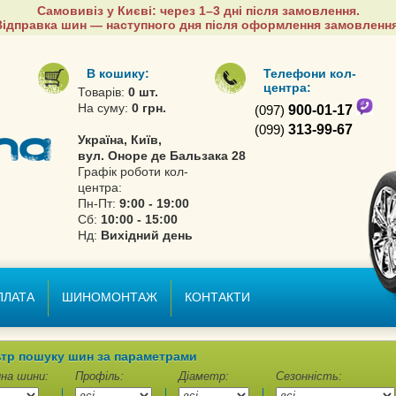
Самовивіз у Києві: через 1–3 дні після замовлення.
Відправка шин — наступного дня після оформлення замовлення
В кошику:
Телефони кол-
центра:
Товарів:
0 шт.
На суму:
0 грн.
(097)
900-01-17
(099)
313-99-67
Україна, Київ,
вул. Оноре де Бальзака 28
Графік роботи кол-
центра:
Пн-Пт:
9:00 - 19:00
Сб:
10:00 - 15:00
Нд:
Вихідний день
ПЛАТА
ШИНОМОНТАЖ
КОНТАКТИ
тр пошуку шин за параметрами
на шини:
Профіль:
Діаметр:
Сезонність: