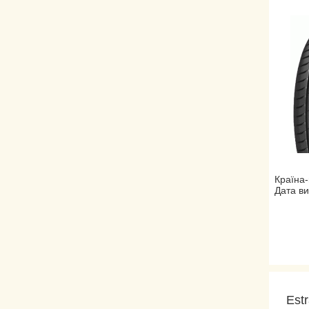
Країна-
Дата ви
Est