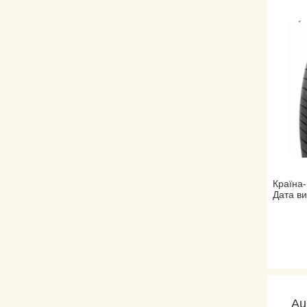
Країна-
Дата ви
Au