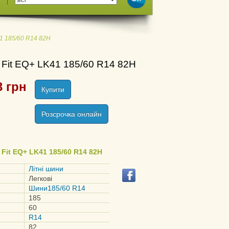
41 185/60 R14 82H
 Fit EQ+ LK41 185/60 R14 82H
3
грн
Купити
Розсрочка онлайн
Fit EQ+ LK41 185/60 R14 82H
Літні шини
Легкові
Шини185/60 R14
185
60
R14
82