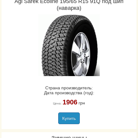
Agi Sarek Ecoline 195/65 R15 91Q под шип
(наварка)
Страна производитель:
Дата производства (год):
1906
грн
Цена:
Купить