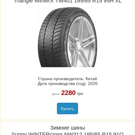
Triangle WinterX TW401 195/65 R15 95H XL
Страна производитель: Китай
Дата производства (год): 2026
2280
грн
Цена:
Купить
Зимние шины
Sunny WINTERcross NW312 195/65 R15 91Q