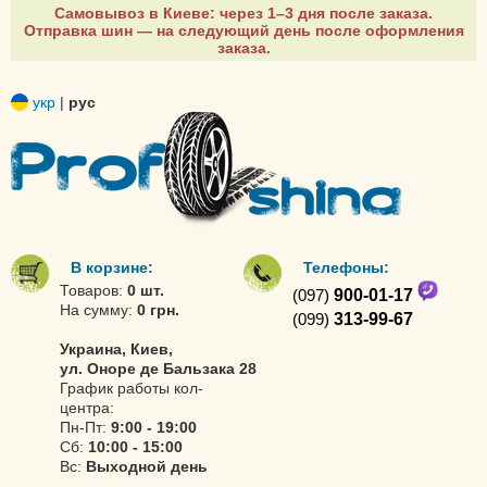
Самовывоз в Киеве: через 1–3 дня после заказа.
Отправка шин — на следующий день после оформления
заказа.
укр
|
рус
В корзине:
Телефоны:
Товаров:
0 шт.
(097)
900-01-17
На сумму:
0 грн.
(099)
313-99-67
Украина, Киев,
ул. Оноре де Бальзака 28
График работы кол-
центра:
Пн-Пт:
9:00 - 19:00
Сб:
10:00 - 15:00
Вс:
Выходной день