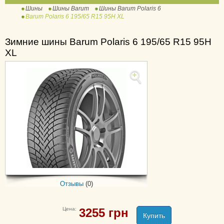
Шины
Шины Barum
Шины Barum Polaris 6
Bravuris 3
Barum Polaris 6 195/65 R15 95H XL
Bravuris 4x4
Bravuris 5 HM
Зимние шины Barum Polaris 6 195/65 R15 95H
XL
Bravuris 6
Brillantis
Brillantis 2
OR 56
Vanis
Vanis 2
Vanis 3
Quartaris 5
Vanis AllSeason
Отзывы
(0)
Цена:
3255
грн
Купить