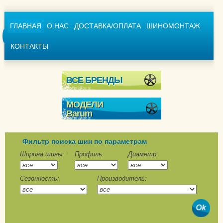
ГЛАВНАЯ
О НАС
ДОСТАВКА/ОПЛАТА
ШИНОМОНТАЖ
КОНТАКТЫ
ВСЕ БРЕНДЫ
МОДЕЛИ
Barum
Polaris 2
Polaris 3
Фильтр поиска шин по параметрам
Polaris 5
Ширина шины:
Профиль:
Диаметр:
Polaris 6
Сезонность:
Производитель:
SnoVanis 2
SnoVanis 3
Bravuris