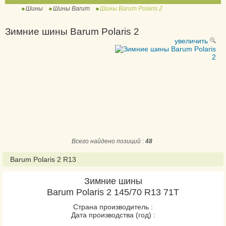
Шины
Шины Barum
Шины Barum Polaris 2
Bravuris 3
Bravuris 4x4
Зимние шины Barum Polaris 2
Bravuris 5 HM
увеличить
Bravuris 6
Brillantis
Brillantis 2
OR 56
Vanis
Vanis 2
Vanis 3
Всего найдено позиций :
48
Barum Polaris 2 R13
Quartaris 5
Vanis AllSeason
Зимние шины
Barum Polaris 2 145/70 R13 71T
Страна производитель :
Дата производства (год) :