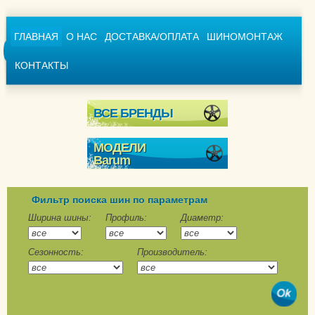
ГЛАВНАЯ
О НАС
ДОСТАВКА/ОПЛАТА
ШИНОМОНТАЖ
КОНТАКТЫ
ВСЕ БРЕНДЫ
МОДЕЛИ
Barum
Polaris 2
Polaris 3
Фильтр поиска шин по параметрам
Polaris 5
Ширина шины:
Профиль:
Диаметр:
Polaris 6
Сезонность:
Производитель:
SnoVanis 2
SnoVanis 3
Bravuris