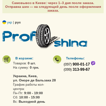
Самовывоз в Киеве: через 1–3 дня после заказа.
Отправка шин — на следующий день после оформления
заказа.
укр
|
рус
В корзине:
Телефоны:
Товаров:
0 шт.
(097)
900-01-17
На сумму:
0 грн.
(099)
313-99-67
Украина, Киев,
ул. Оноре де Бальзака 28
График работы кол-
центра:
Пн-Пт:
9:00 - 19:00
Сб:
10:00 - 15:00
Вс:
Выходной день