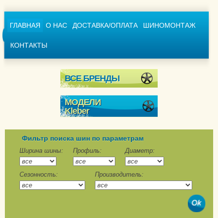
ГЛАВНАЯ
О НАС
ДОСТАВКА/ОПЛАТА
ШИНОМОНТАЖ
КОНТАКТЫ
ВСЕ БРЕНДЫ
МОДЕЛИ
Kleber
Krisalp HP3
Krisalp HP3 SUV
Фильтр поиска шин по параметрам
Transalp 2
Ширина шины:
Профиль:
Диаметр:
Transalp 2+
Сезонность:
Производитель:
Dynaxer HP2
Dynaxer HP3
Dynaxer HP4