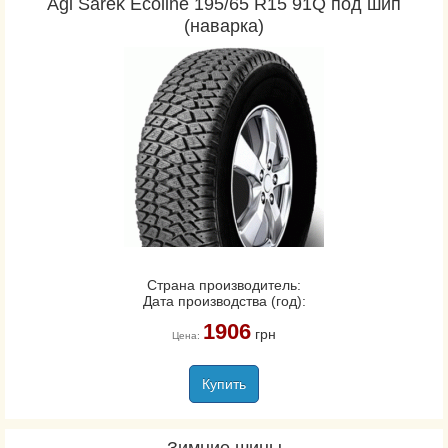
Agi Sarek Ecoline 195/65 R15 91Q под шип
(наварка)
Страна производитель:
Дата производства (год):
1906
грн
Цена:
Купить