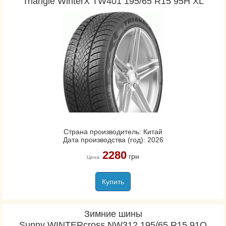
Triangle WinterX TW401 195/65 R15 95H XL
Страна производитель: Китай
Дата производства (год): 2026
2280
грн
Цена:
Купить
Зимние шины
Sunny WINTERcross NW312 195/65 R15 91Q