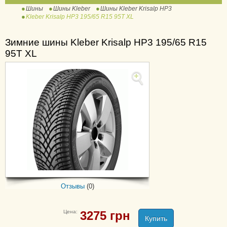
Шины
Шины Kleber
Шины Kleber Krisalp HP3
Dynaxer HP5
Kleber Krisalp HP3 195/65 R15 95T XL
Dynaxer HP5 SUV
Dynaxer SUV
Зимние шины Kleber Krisalp HP3 195/65 R15
95T XL
Dynaxer UHP
Transpro
Transpro 2
Quadraxer 2
Отзывы
(0)
Цена:
3275
грн
Купить