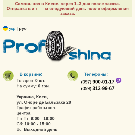
Самовывоз в Киеве: через 1–3 дня после заказа.
Отправка шин — на следующий день после оформления
заказа.
укр
|
рус
В корзине:
Телефоны:
Товаров:
0 шт.
(097)
900-01-17
На сумму:
0 грн.
(099)
313-99-67
Украина, Киев,
ул. Оноре де Бальзака 28
График работы кол-
центра:
Пн-Пт:
9:00 - 19:00
Сб:
10:00 - 15:00
Вс:
Выходной день