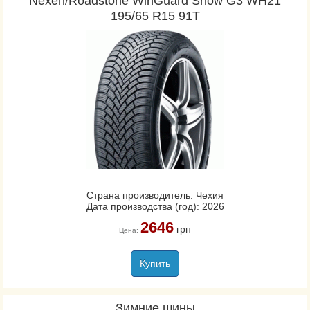
Nexen/Roadstone WinGuard Snow G3 WH21
195/65 R15 91T
Страна производитель: Чехия
Дата производства (год): 2026
2646
грн
Цена:
Купить
Зимние шины