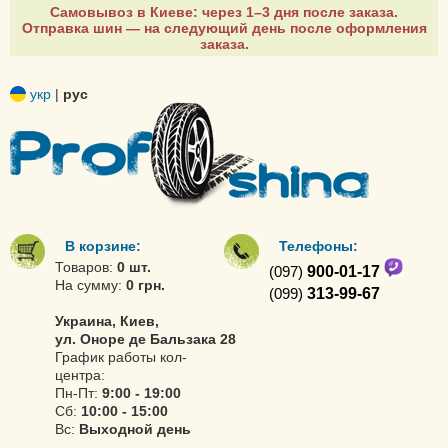
Самовывоз в Киеве: через 1–3 дня после заказа.
Отправка шин — на следующий день после оформления
заказа.
укр
|
рус
В корзине:
Телефоны:
Товаров:
0 шт.
(097)
900-01-17
На сумму:
0 грн.
(099)
313-99-67
Украина, Киев,
ул. Оноре де Бальзака 28
График работы кол-
центра:
Пн-Пт:
9:00 - 19:00
Сб:
10:00 - 15:00
Вс:
Выходной день