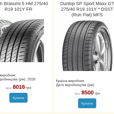
m Bravuris 5 HM 275/40
Dunlop SP Sport Maxx G
R19 101Y FR
275/40 R19 101Y * DSST
(Run Flat) MFS
виробник:
робництва (рік): 2026
Країна-виробник:
Дата виробництва (рік):
8016
грн
Ціна:
8500
грн
Ціна:
Купити
Купити