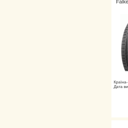
Falk
Країна-
Дата ви