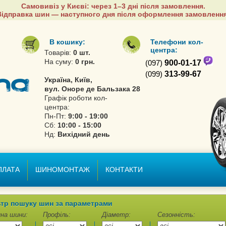
Самовивіз у Києві: через 1–3 дні після замовлення.
Відправка шин — наступного дня після оформлення замовлення
В кошику:
Телефони кол-
центра:
Товарів:
0 шт.
На суму:
0 грн.
(097)
900-01-17
(099)
313-99-67
Україна, Київ,
вул. Оноре де Бальзака 28
Графік роботи кол-
центра:
Пн-Пт:
9:00 - 19:00
Сб:
10:00 - 15:00
Нд:
Вихідний день
ПЛАТА
ШИНОМОНТАЖ
КОНТАКТИ
тр пошуку шин за параметрами
на шини:
Профіль:
Діаметр:
Сезонність: