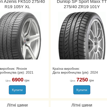
en Azenis FK510 275/40
Dunlop SP Sport Maxx TT
R19 105Y XL
275/40 ZR19 101Y
виробник: Японія
Країна-виробник:
робництва (рік): 2021
Дата виробництва (рік): 2024
6900
7250
грн
грн
Ціна:
Ціна:
Купити
Купити
Літні шини
Літні шини