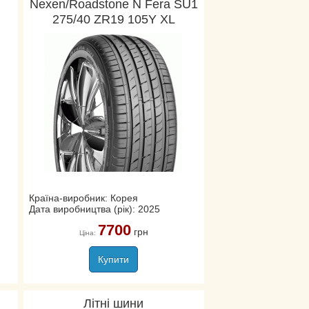
Nexen/Roadstone N Fera SU1
275/40 ZR19 105Y XL
Країна-виробник: Корея
Дата виробництва (рік): 2025
7700
грн
Ціна:
Купити
Літні шини