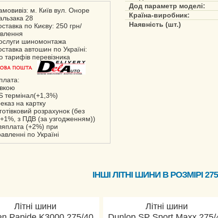
Дод параметр моделі:
амовивіз: м. Київ вул. Оноре
Країна-виробник:
альзака 28
Наявність (шт.)
оставка по Києву: 250 грн/
влення
ослуги шиномонтажа
оставка автошин по Україні:
но тарифів перевізника
плата:
івкою
S термінал(+1,3%)
реказ на картку
зготівковий розрахунок (без
+1%, з ПДВ (за узгодженням))
сляплата (+2%) при
равленні по Україні
ІНШІ ЛІТНІ ШИНИ В РОЗМІРІ 275
Літні шини
Літні шини
n Papide K3000 275/40
Dunlop SP Sport Maxx 275/