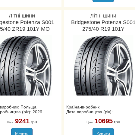
Літні шини
Літні шини
dgestone Potenza S001
Bridgestone Potenza S00
5/40 ZR19 101Y MO
275/40 R19 101Y
-виробник: Польща
Країна-виробник:
робництва (рік): 2026
Дата виробництва (рік):
9241
10695
грн
грн
Ціна:
Ціна:
Купити
Купити