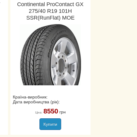
T
Continental ProContact GX
275/40 R19 101H
SSR(RunFlat) MOE
Країна-виробник:
Дата виробництва (рік):
8550
грн
Ціна:
Купити