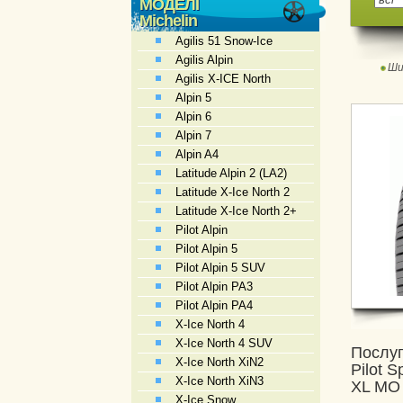
МОДЕЛІ
Michelin
Agilis 51 Snow-Ice
Agilis Alpin
Ши
Agilis X-ICE North
Alpin 5
Alpin 6
Alpin 7
Alpin A4
Latitude Alpin 2 (LA2)
Latitude X-Ice North 2
Latitude X-Ice North 2+
Pilot Alpin
Pilot Alpin 5
Pilot Alpin 5 SUV
Pilot Alpin PA3
Pilot Alpin PA4
X-Ice North 4
X-Ice North 4 SUV
Послуг
X-Ice North XiN2
Pilot 
X-Ice North XiN3
XL MO
X-Ice Snow