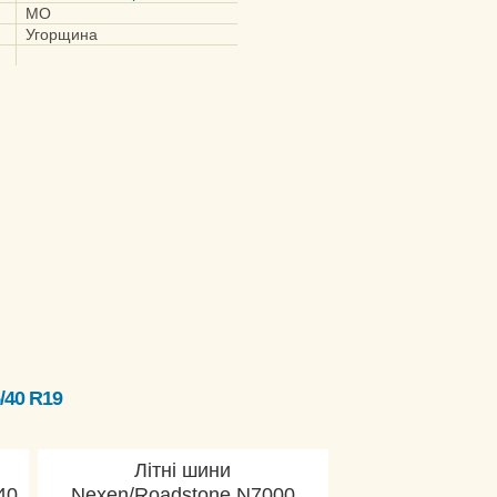
MO
Угорщина
/40 R19
Літні шини
40
Nexen/Roadstone N7000