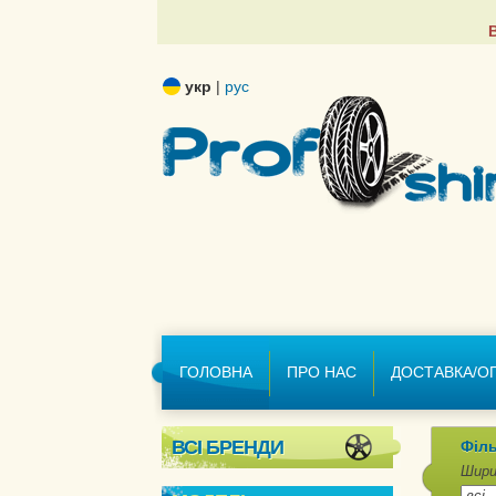
укр
|
рус
ГОЛОВНА
ПРО НАС
ДОСТАВКА/О
ВСІ БРЕНДИ
Філь
Шири