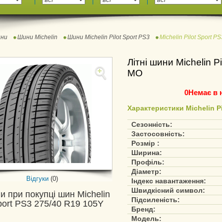
ни
Шини Michelin
Шини Michelin Pilot Sport PS3
Michelin Pilot Sport 
Літні шини Michelin P
MO
0
Немає в 
Характеристики Michelin Pi
Сезонність:
Застосовність:
Розмір :
Ширина:
Профіль:
Діаметр:
Відгуки
(0)
Індекс навантаження:
Швидкісний символ:
и при покупці шин Michelin
Підсиленість:
Sport PS3 275/40 R19 105Y
Бренд:
Модель: