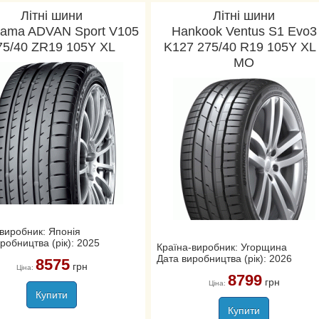
Літні шини
Літні шини
ama ADVAN Sport V105
Hankook Ventus S1 Evo3
75/40 ZR19 105Y XL
K127 275/40 R19 105Y XL 
MO
виробник: Японія
робництва (рік): 2025
Країна-виробник: Угорщина
Дата виробництва (рік): 2026
8575
грн
Ціна:
8799
грн
Ціна:
Купити
Купити