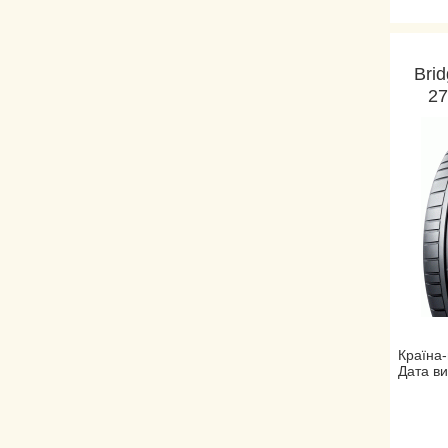
Bri
27
Країна
Дата ви