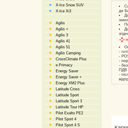
X-Ice Snow SUV
С
де Б
X-Ice Xi3
Д
замо
Agilis
П
Д
Agilis +
згід
Agilis 3
Agilis 41
О
Agilis 51
- гот
Agilis Camping
- PO
CrossClimate Plus
- пе
e.Primacy
- бе
ПДВ 
Energy Saver
- пі
Energy Saver +
відп
Energy XM2 Plus
Latitude Cross
Latitude Sport
Latitude Sport 3
Latitude Tour HP
Pilot Exalto PE2
Pilot Sport 4
Pilot Sport 4 S
Kapse