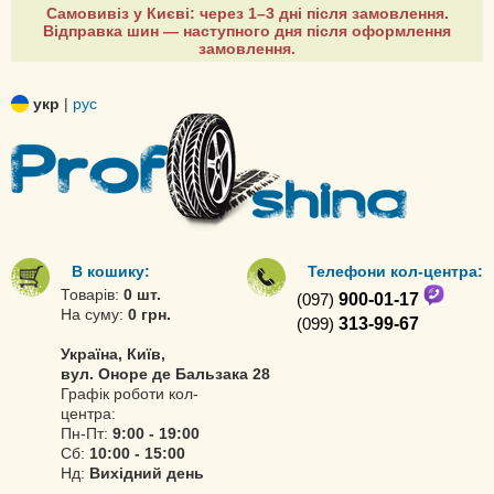
Самовивіз у Києві: через 1–3 дні після замовлення.
Відправка шин — наступного дня після оформлення
замовлення.
укр
|
рус
В кошику:
Телефони кол-центра:
Товарів:
0 шт.
(097)
900-01-17
На суму:
0 грн.
(099)
313-99-67
Україна, Київ,
вул. Оноре де Бальзака 28
Графік роботи кол-
центра:
Пн-Пт:
9:00 - 19:00
Сб:
10:00 - 15:00
Нд:
Вихідний день