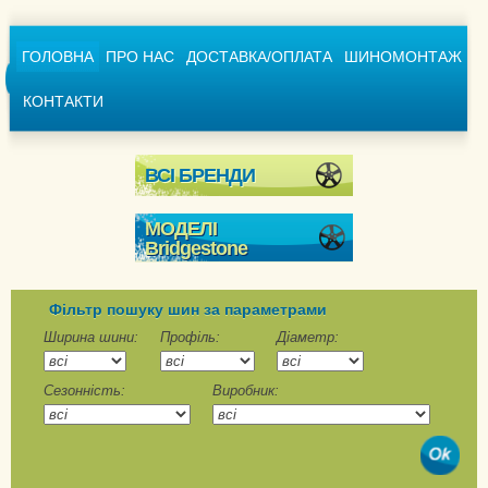
ГОЛОВНА
ПРО НАС
ДОСТАВКА/ОПЛАТА
ШИНОМОНТАЖ
КОНТАКТИ
ВСІ БРЕНДИ
МОДЕЛІ
Bridgestone
Blizzak 6
Blizzak DM-V1
Фільтр пошуку шин за параметрами
Blizzak DM-V2
Ширина шини:
Профіль:
Діаметр:
Blizzak DM-V3
Сезонність:
Виробник:
Blizzak ICE
Blizzak LM-001
Blizzak LM-25 4x4
Blizzak LM-32