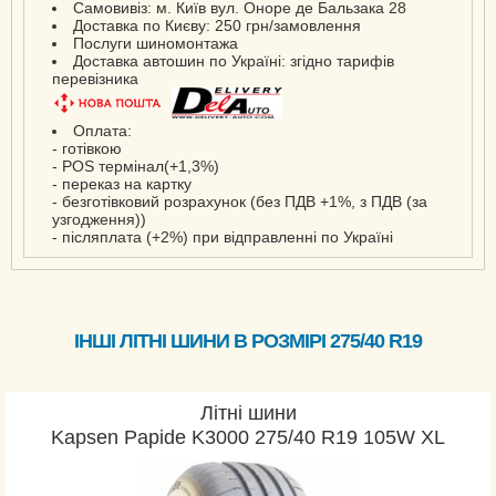
Самовивіз: м. Київ вул. Оноре де Бальзака 28
Turanza T 001
Доставка по Києву: 250 грн/замовлення
Послуги шиномонтажа
Turanza T005
Доставка автошин по Україні: згідно тарифів
Turanza T005A
перевізника
Оплата:
Dueler A/T 001
- готівкою
- POS термінал(+1,3%)
Dueler A/T 693 III
- переказ на картку
Dueler A/T 694
- безготівковий розрахунок (без ПДВ +1%, з ПДВ (за
узгодження))
Dueler H/T 840 (D840)
- післяплата (+2%) при відправленні по Україні
ІНШІ ЛІТНІ ШИНИ В РОЗМІРІ 275/40 R19
Літні шини
Kapsen Papide K3000 275/40 R19 105W XL