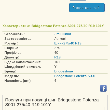
Duravis R660 Eco
Розсрочка онлайн
Ecopia EP150
Ecopia EP25
Ecopia EP300
Характеристики Bridgestone Potenza S001 275/40 R19 101Y
Ecopia EP500
Сезонність:
Літні шини
Ecopia EP850
Застосовність:
Легкові
Potenza RE004
Розмір :
Шини275/40 R19
Adrenalin
Ширина:
275
Профіль:
40
Potenza RE050
Діаметр:
R19
Potenza RE050A
Індекс навантаження:
101
Швидкісний символ:
Y
Potenza RE070R
Бренд:
Bridgestone
Potenza S001
Модель:
Bridgestone Potenza S001
Наявність (шт.)
4
Potenza Sport
Turanza 6
Turanza ECO
Послуги при покупці шин Bridgestone Potenza
Turanza EL450
S001 275/40 R19 101Y
Turanza ER300