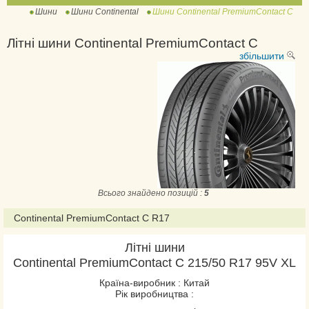
Шини
Шини Continental
Шини Continental PremiumContact C
ContiWinterContact TS
810
Літні шини Continental PremiumContact C
ContiWinterContact TS
збільшити
810 Sport
ContiWinterContact TS
830 P
ContiWinterContact TS
830 P SUV
ContiWinterContact TS
850 P
Всього знайдено позицій :
5
ContiWinterContact TS
850 P SUV
Continental PremiumContact C R17
ExtremeWinterContact
Літні шини
IceContact 2
Continental PremiumContact C 215/50 R17 95V XL
IceContact 2 SUV
Країна-виробник : Китай
IceContact 3
Рік виробництва :
NorthContact NC6