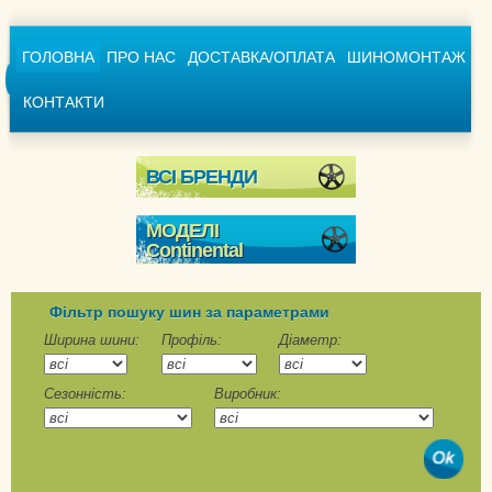
ГОЛОВНА
ПРО НАС
ДОСТАВКА/ОПЛАТА
ШИНОМОНТАЖ
КОНТАКТИ
ВСІ БРЕНДИ
МОДЕЛІ
Continental
Conti4x4WinterContact
ContiCrossContact
Фільтр пошуку шин за параметрами
Winter
Ширина шини:
Профіль:
Діаметр:
ContiVikingContact 6
Сезонність:
Виробник:
ContiVikingContact 6
SUV
ContiWinterContact TS
790