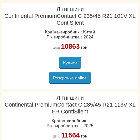
ContiEcoContact EP
Літні шини
ContiPremiumContact
Continental PremiumContact C 235/45 R21 101V XL
ContiPremiumContact 2
ContiSilent
ContiPremiumContact 5
Країна-виробник : Китай
ContiSportContact 3
Рік виробництва : 2024
ContiSportContact 3E
10863
грн
Ціна:
ContiSportContact 5
ContiSportContact 5 P
Купити
ContiSportContact 5 P
Розсрочка online
SUV
ContiSportContact 5
SUV
Літні шини
ContiVanContact 100
Continental PremiumContact C 285/45 R21 113V XL
FR ContiSilent
ContiVanContact 200
CrossContact H/T
Країна-виробник :
Рік виробництва : 2025
EcoContact 6
11564
грн
EcoContact 6Q
Ціна: