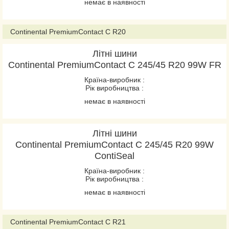
немає в наявності
VanContact Viking
VanContact Winter
Continental PremiumContact C R20
VancoWinter 2
Літні шини
VikingContact 7
Continental PremiumContact C 245/45 R20 99W FR
VikingContact 8
Країна-виробник :
WinterContact TS 860
Рік виробництва :
WinterContact TS 860S
немає в наявності
WinterContact TS 870
WinterContact TS 870P
Літні шини
Continental PremiumContact C 245/45 R20 99W
Conti4x4Contact
ContiSeal
ContiCrossContact LX2
Країна-виробник :
ContiCrossContact LX20
Рік виробництва :
ContiCrossContact UHP
немає в наявності
ContiEcoContact 3
ContiEcoContact 5
Continental PremiumContact C R21