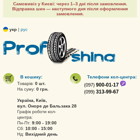
Самовивіз у Києві: через 1–3 дні після замовлення.
Відправка шин — наступного дня після оформлення
замовлення.
укр
|
рус
В кошику:
Телефони кол-центра:
Товарів:
0 шт.
(097)
900-01-17
На суму:
0 грн.
(099)
313-99-67
Україна, Київ,
вул. Оноре де Бальзака 28
Графік роботи кол-
центра:
Пн-Пт:
9:00 - 19:00
Сб:
10:00 - 15:00
Нд:
Вихідний день