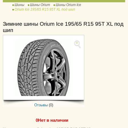
Шины
Шины Orium
Шины Orium Ice
401 High Performance
Orium Ice 195/65 R15 95T XL под шип
High Performance
Light Truck 101
Зимние шины Orium Ice 195/65 R15 95T XL под
шип
SUV 701
Touring
Ultra High Performance
(UHP)
Отзывы
(0)
0
Нет в наличии