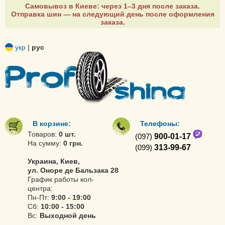
Самовывоз в Киеве: через 1–3 дня после заказа.
Отправка шин — на следующий день после оформления
заказа.
укр
|
рус
В корзине:
Телефоны:
Товаров:
0 шт.
(097)
900-01-17
На сумму:
0 грн.
(099)
313-99-67
Украина, Киев,
ул. Оноре де Бальзака 28
График работы кол-
центра:
Пн-Пт:
9:00 - 19:00
Сб:
10:00 - 15:00
Вс:
Выходной день