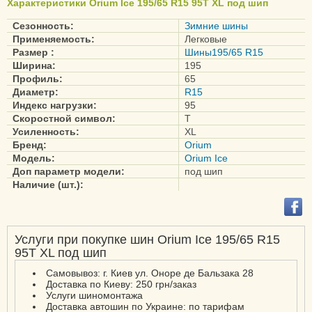
Характеристики Orium Ice 195/65 R15 95T XL под шип
Сезонность:
Зимние шины
Применяемость:
Легковые
Размер :
Шины195/65 R15
Ширина:
195
Профиль:
65
Диаметр:
R15
Индекс нагрузки:
95
Скоростной символ:
T
Усиленность:
XL
Бренд:
Orium
Модель:
Orium Ice
Доп параметр модели:
под шип
Наличие (шт.):
Услуги при покупке шин Orium Ice 195/65 R15
95T XL под шип
Самовывоз: г. Киев ул. Оноре де Бальзака 28
Доставка по Киеву: 250 грн/заказ
Услуги шиномонтажа
Доставка автошин по Украине: по тарифам