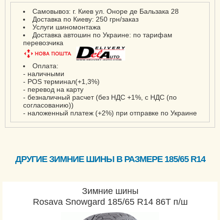
Ventus AS RH 07
Самовывоз: г. Киев ул. Оноре де Бальзака 28
Ventus EVO K137
Доставка по Киеву: 250 грн/заказ
Услуги шиномонтажа
Ventus Evo SUV K137A
Доставка автошин по Украине: по тарифам
перевозчика
Ventus ME01 K 114
Ventus Prime 2 K 115
Оплата:
Ventus Prime 3 K125
- наличными
- POS терминал(+1,3%)
Ventus Prime 3 SUV
- перевод на карту
- безналичный расчет (без НДС +1%, с НДС (по
K125A
согласованию))
Ventus Prime 4 K135
- наложенный платеж (+2%) при отправке по Украине
Ventus Prime 4 SUV
K135A
Ventus S1 Evo Z K129
ДРУГИЕ ЗИМНИЕ ШИНЫ В РАЗМЕРЕ 185/65 R14
Ventus S1 evo2 K 117
Ventus S1 evo2 K 117B
Ventus S1 evo2 SUV K
Зимние шины
Rosava Snowgard 185/65 R14 86T п/ш
117A
Ventus S1 Evo3 EV