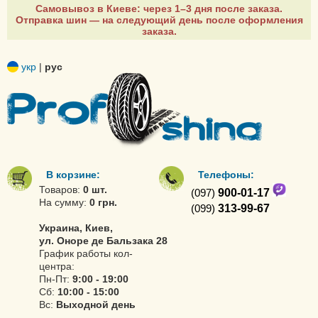
Самовывоз в Киеве: через 1–3 дня после заказа.
Отправка шин — на следующий день после оформления
заказа.
укр
|
рус
В корзине:
Телефоны:
Товаров:
0 шт.
(097)
900-01-17
На сумму:
0 грн.
(099)
313-99-67
Украина, Киев,
ул. Оноре де Бальзака 28
График работы кол-
центра:
Пн-Пт:
9:00 - 19:00
Сб:
10:00 - 15:00
Вс:
Выходной день