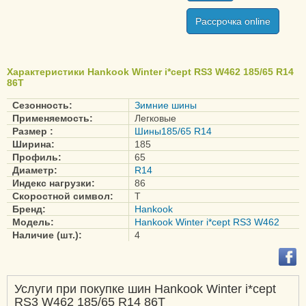
Winter I*Pike LT RW 09
Рассрочка online
Winter i*Pike LV RW15
Winter I*Pike RS W 419
Характеристики Hankook Winter i*cept RS3 W462 185/65 R14
Winter i*Pike RS2 W429
86T
Winter i*Pike X W429A
Сезонность:
Зимние шины
Применяемость:
Легковые
Dynapro HP2 plus
Размер :
Шины185/65 R14
Ширина:
185
RA33D
Профиль:
65
Dynapro HP2 RA 33
Диаметр:
R14
Индекс нагрузки:
86
iON evo IK01
Скоростной символ:
T
iON evo SUV IK01A
Бренд:
Hankook
Kinergy Eco 2 K435
Модель:
Hankook Winter i*cept RS3 W462
Наличие (шт.):
4
Kinergy Eco K 425
Optimo H 426
Radial RA 28
Услуги при покупке шин Hankook Winter i*cept
Vantra LT RA 18
RS3 W462 185/65 R14 86T