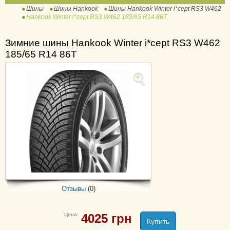
Шины
Шины Hankook
Шины Hankook Winter i*cept RS3 W462
Winter i*cept evo2
Hankook Winter i*cept RS3 W462 185/65 R14 86T
W320C SUV
Winter i*cept evo3 W330
Зимние шины Hankook Winter i*cept RS3 W462
Winter i*cept evo3
185/65 R14 86T
W330B
Winter i*cept evo3 X
W330A
Winter I*cept IZ W 606
Winter i*cept iZ2 W616
Winter i*Cept iZ3 W636
Winter i*Cept iZ3 X
W636A
Winter I*cept LV RW12
Winter i*cept RS W 442
Отзывы
(0)
Winter i*cept RS2 W 452
Цена:
4025
грн
Winter i*cept RS3 W462
Купить
Winter I*Cept X RW10