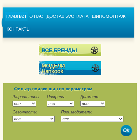
ГЛАВНАЯ
О НАС
ДОСТАВКА/ОПЛАТА
ШИНОМОНТАЖ
КОНТАКТЫ
ВСЕ БРЕНДЫ
МОДЕЛИ
Hankook
Dynapro i*cept RW 08
i*Pike RW 11
Фильтр поиска шин по параметрам
Winter i*cept evo W 310
Ширина шины:
Профиль:
Диаметр:
Winter i*cept evo2 SUV
Сезонность:
Производитель:
W320A
Winter i*cept evo2 W320
Winter i*cept evo2
W320B