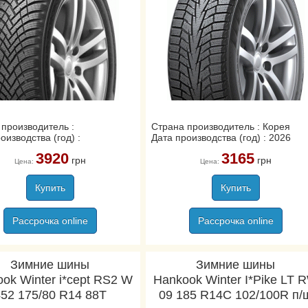
 производитель :
Страна производитель : Корея
оизводства (год) :
Дата производства (год) : 2026
3920
3165
грн
грн
Цена:
Цена:
Купить
Купить
Рассрочка online
Рассрочка online
Зимние шины
Зимние шины
ok Winter i*cept RS2 W
Hankook Winter I*Pike LT 
452 175/80 R14 88T
09 185 R14C 102/100R п/