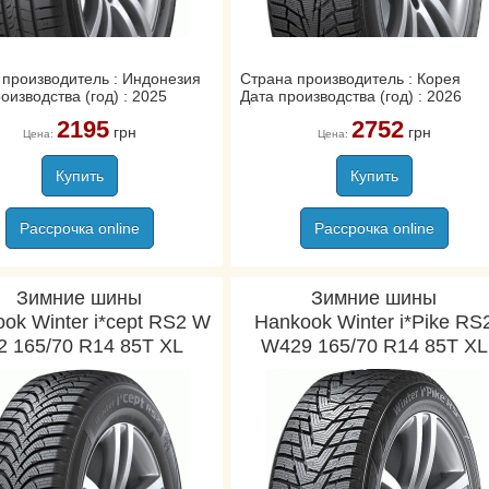
 производитель : Индонезия
Страна производитель : Корея
оизводства (год) : 2025
Дата производства (год) : 2026
2195
2752
грн
грн
Цена:
Цена:
Купить
Купить
Рассрочка online
Рассрочка online
Зимние шины
Зимние шины
ok Winter i*cept RS2 W
Hankook Winter i*Pike RS
2 165/70 R14 85T XL
W429 165/70 R14 85T XL