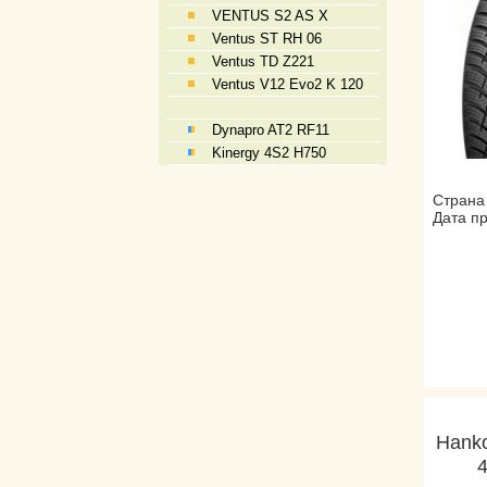
VENTUS S2 AS X
Ventus ST RH 06
Ventus TD Z221
Ventus V12 Evo2 K 120
Dynapro AT2 RF11
Kinergy 4S2 H750
Страна
Дата пр
Hanko