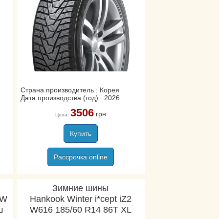
Страна производитель : Корея
Дата производства (год) : 2026
3506
грн
Цена:
Купить
Рассрочка online
Зимние шины
RW
Hankook Winter i*cept iZ2
ш
W616 185/60 R14 86T XL