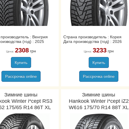
 производитель : Венгрия
Страна производитель : Корея
оизводства (год) : 2025
Дата производства (год) : 2026
2308
3233
грн
грн
Цена:
Цена:
Купить
Купить
Рассрочка online
Рассрочка online
Зимние шины
Зимние шины
ook Winter i*cept RS3
Hankook Winter i*cept iZ2
2 175/65 R14 86T XL
W616 175/70 R14 88T XL