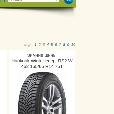
стр.:
1
2
3
4
5
6
7
8
9
10
Зимние шины
Hankook Winter i*cept RS2 W
452 155/65 R14 75T