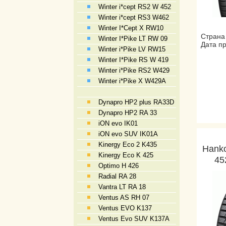
Winter i*cept RS2 W 452
Winter i*cept RS3 W462
Winter I*Cept X RW10
Страна
Winter I*Pike LT RW 09
Дата пр
Winter i*Pike LV RW15
Winter I*Pike RS W 419
Winter i*Pike RS2 W429
Winter i*Pike X W429A
Dynapro HP2 plus RA33D
Dynapro HP2 RA 33
iON evo IK01
iON evo SUV IK01A
Kinergy Eco 2 K435
Hanko
Kinergy Eco K 425
45
Optimo H 426
Radial RA 28
Vantra LT RA 18
Ventus AS RH 07
Ventus EVO K137
Ventus Evo SUV K137A