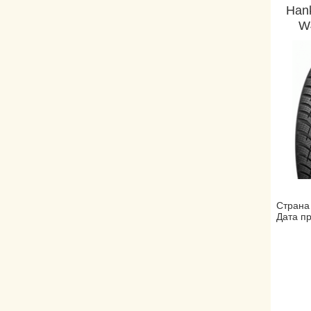
Hank
W
Страна
Дата пр