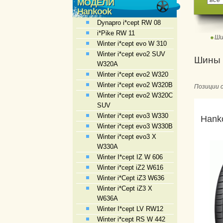
МОДЕЛИ
Hankook
Dynapro i*cept RW 08
i*Pike RW 11
Ши
Winter i*cept evo W 310
Winter i*cept evo2 SUV
Шины 
W320A
Winter i*cept evo2 W320
Winter i*cept evo2 W320B
Позиции 
Winter i*cept evo2 W320C
SUV
Winter i*cept evo3 W330
Hank
Winter i*cept evo3 W330B
Winter i*cept evo3 X
W330A
Winter I*cept IZ W 606
Winter i*cept iZ2 W616
Winter i*Cept iZ3 W636
Winter i*Cept iZ3 X
W636A
Winter I*cept LV RW12
Winter i*cept RS W 442