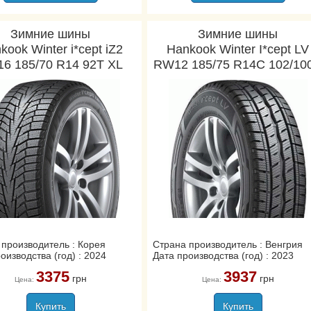
Зимние шины
Зимние шины
kook Winter i*cept iZ2
Hankook Winter I*cept LV
6 185/70 R14 92T XL
RW12 185/75 R14C 102/10
 производитель : Корея
Страна производитель : Венгрия
оизводства (год) : 2024
Дата производства (год) : 2023
3375
3937
грн
грн
Цена:
Цена:
Купить
Купить