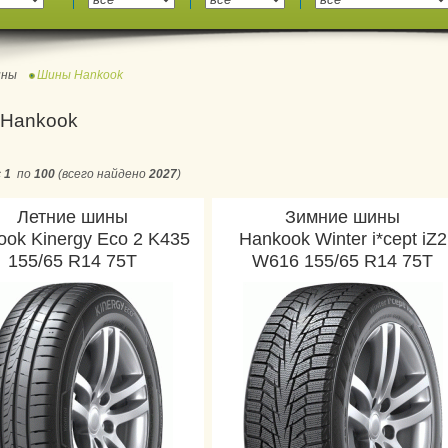
ны
Шины Hankook
Hankook
с
1
по
100
(всего найдено
2027
)
Летние шины
Зимние шины
ook Kinergy Eco 2 K435
Hankook Winter i*cept iZ2
155/65 R14 75T
W616 155/65 R14 75T