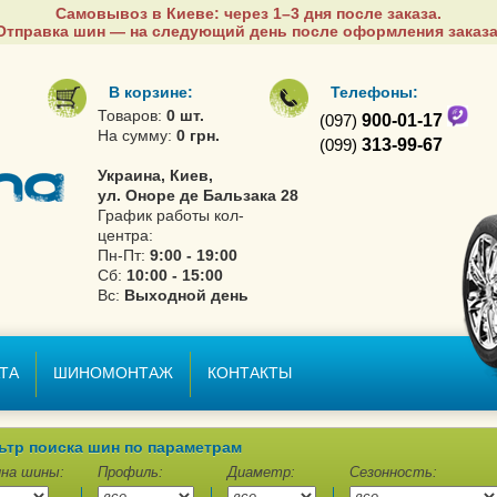
Самовывоз в Киеве: через 1–3 дня после заказа.
Отправка шин — на следующий день после оформления заказа
В корзине:
Телефоны:
Товаров:
0 шт.
(097)
900-01-17
На сумму:
0 грн.
(099)
313-99-67
Украина, Киев,
ул. Оноре де Бальзака 28
График работы кол-
центра:
Пн-Пт:
9:00 - 19:00
Сб:
10:00 - 15:00
Вс:
Выходной день
ТА
ШИНОМОНТАЖ
КОНТАКТЫ
ьтр поиска шин по параметрам
на шины:
Профиль:
Диаметр:
Сезонность: