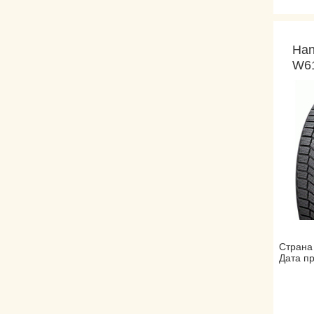
Han
W61
Страна
Дата пр