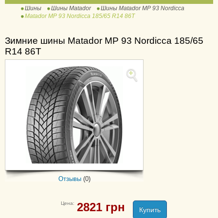
Шины
Шины Matador
Шины Matador MP 93 Nordicca
Hectorra Van
Matador MP 93 Nordicca 185/65 R14 86T
MP 47 Hectorra 3
MP 47 Hectorra 3 SUV
Зимние шины Matador MP 93 Nordicca 185/65
MP 82 Conquerra 2 SUV
R14 86T
MPS 300 Maxilla AP
MPS 320 Maxilla
MPS 330 Maxilla 2
MP-62 All Weather Evo
MP-72 Izzarda A/T 2
MPS 125 Variant All
Weather
MPS 400 Variant All
Отзывы
(0)
Weather 2
Цена:
2821
грн
Купить