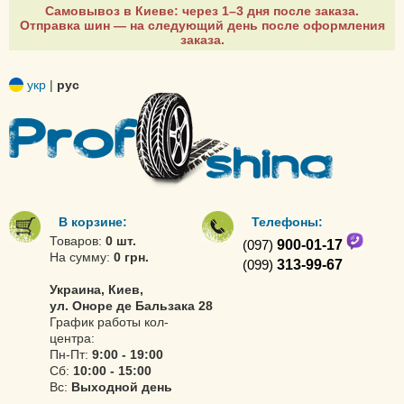
Самовывоз в Киеве: через 1–3 дня после заказа.
Отправка шин — на следующий день после оформления
заказа.
укр
|
рус
В корзине:
Телефоны:
Товаров:
0 шт.
(097)
900-01-17
На сумму:
0 грн.
(099)
313-99-67
Украина, Киев,
ул. Оноре де Бальзака 28
График работы кол-
центра:
Пн-Пт:
9:00 - 19:00
Сб:
10:00 - 15:00
Вс:
Выходной день