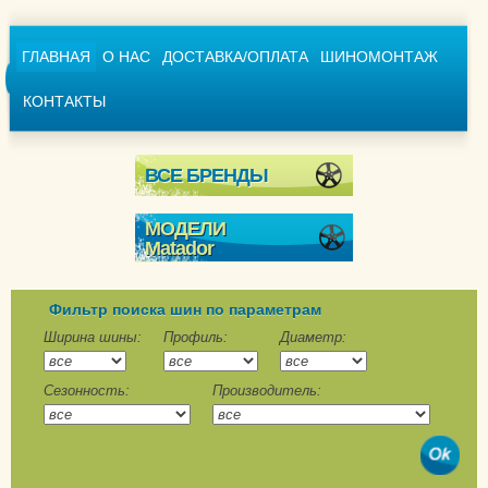
ГЛАВНАЯ
О НАС
ДОСТАВКА/ОПЛАТА
ШИНОМОНТАЖ
КОНТАКТЫ
ВСЕ БРЕНДЫ
МОДЕЛИ
Matador
MP 54 Sibir Snow M+S
MP 92 Sibir
Фильтр поиска шин по параметрам
MP 93 Nordicca
Ширина шины:
Профиль:
Диаметр:
MPS 530 Sibir Snow
Сезонность:
Производитель:
Van M+S
Nordicca Van
Hectorra 5