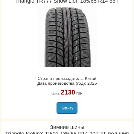
Triangle TR777 Snow Lion 185/65 R14 86T
Страна производитель: Китай
Дата производства (год): 2026
2130
грн
Цена:
Купить
Зимние шины
Triangle IcelynX TI501 185/65 R14 90T XL под шип