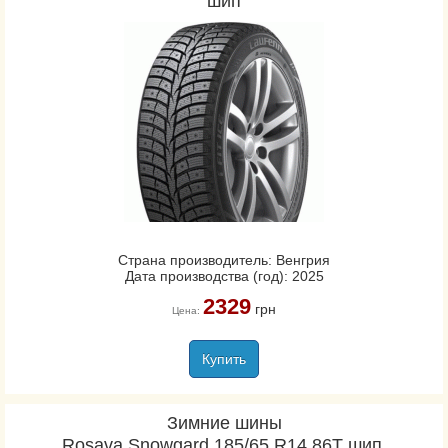
шип
Страна производитель: Венгрия
Дата производства (год): 2025
2329
грн
Цена:
Купить
Зимние шины
Rosava Snowgard 185/65 R14 86T шип.