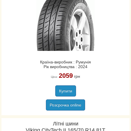
Країна-виробник : Румунія
Рік виробництва : 2024
2059
грн
Ціна:
Купити
Розсрочка online
Літні шини
Viking CityTech II 165/70 R14 81T