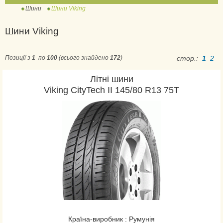
Шини
Шини Viking
Шини Viking
Позиції з
1
по
100
(всього знайдено
172
)
стор.:
1
2
Літні шини
Viking CityTech II 145/80 R13 75T
Країна-виробник : Румунія