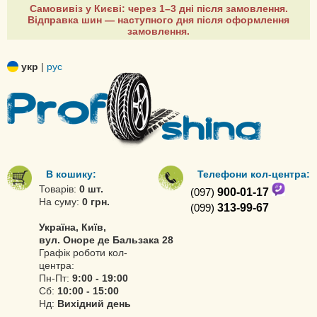
Самовивіз у Києві: через 1–3 дні після замовлення.
Відправка шин — наступного дня після оформлення
замовлення.
укр
|
рус
В кошику:
Телефони кол-центра:
Товарів:
0 шт.
(097)
900-01-17
На суму:
0 грн.
(099)
313-99-67
Україна, Київ,
вул. Оноре де Бальзака 28
Графік роботи кол-
центра:
Пн-Пт:
9:00 - 19:00
Сб:
10:00 - 15:00
Нд:
Вихідний день