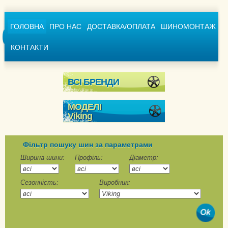
ГОЛОВНА
ПРО НАС
ДОСТАВКА/ОПЛАТА
ШИНОМОНТАЖ
КОНТАКТИ
ВСІ БРЕНДИ
МОДЕЛІ
Viking
WinTech
WinTech Van
Фільтр пошуку шин за параметрами
Ширина шини:
Профіль:
Діаметр:
CityTech II
Сезонність:
Виробник:
ProTech NewGen
TransTech II
TransTech NewGen