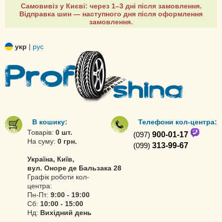
Самовивіз у Києві: через 1–3 дні після замовлення.
Відправка шин — наступного дня після оформлення
замовлення.
укр
|
рус
В кошику:
Телефони кол-центра:
Товарів:
0 шт.
(097)
900-01-17
На суму:
0 грн.
(099)
313-99-67
Україна, Київ,
вул. Оноре де Бальзака 28
Графік роботи кол-
центра:
Пн-Пт:
9:00 - 19:00
Сб:
10:00 - 15:00
Нд:
Вихідний день