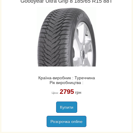
Goodyear Ultra Grip 8 185/65 R15 88T
Країна-виробник : Туреччина
Рік виробництва :
2795
грн
Ціна:
Купити
Розсрочка online