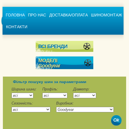
ГОЛОВНА
ПРО НАС
ДОСТАВКА/ОПЛАТА
ШИНОМОНТАЖ
КОНТАКТИ
ВСІ БРЕНДИ
МОДЕЛІ
Goodyear
Ultra Grip + SUV
Ultra Grip 600
Фільтр пошуку шин за параметрами
Ultra Grip 8
Ширина шини:
Профіль:
Діаметр:
Ultra Grip 8 Performance
Сезонність:
Виробник:
Ultra Grip 9
Ultra Grip 9 +
Ultra Grip Arctic 2
Ultra Grip Arctic 2 SUV