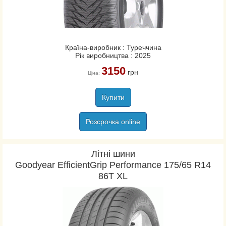
Performance SUV
EfficientGrip SUV
Країна-виробник : Туреччина
Fortera HL
Рік виробництва : 2025
Wrangler HP All Weather
3150
грн
Ціна:
Купити
Розсрочка online
Літні шини
Goodyear EfficientGrip Performance 175/65 R14
86T XL