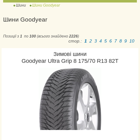
Шини
Шини Goodyear
Ultra Grip Cargo
Ultra Grip Ice +
Шини Goodyear
Ultra Grip Ice 2
Ultra Grip Ice 2 +
Позиції з
1
по
100
(всього знайдено
2226
)
Ultra Grip Ice 3
стор.:
1
2
3
4
5
6
7
8
9
10
Ultra Grip Ice Arctic
Зимові шини
Ultra Grip Ice Cargo
Goodyear Ultra Grip 8 175/70 R13 82T
Ultra Grip Ice SUV Gen-
1
Ultra Grip Performance
Ultra Grip Performance
+
Ultra Grip Performance
+ SUV
Ultra Grip Performance 2
Ultra Grip Performance 3