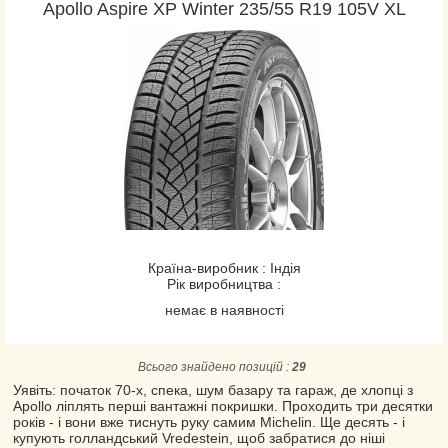
Apollo Aspire XP Winter 235/55 R19 105V XL
Країна-виробник : Індія
Рік виробництва :
немає в наявності
Всього знайдено позицій :
29
Уявіть: початок 70-х, спека, шум базару та гараж, де хлопці з
Apollo ліплять перші вантажні покришки. Проходить три десятки
років - і вони вже тиснуть руку самим Michelin. Ще десять - і
купують голландський Vredestein, щоб забратися до ніші