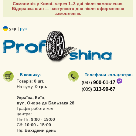
Самовивіз у Києві: через 1–3 дні після замовлення.
Відправка шин — наступного дня після оформлення
замовлення.
укр
|
рус
В кошику:
Телефони кол-центра:
Товарів:
0 шт.
(097)
900-01-17
На суму:
0 грн.
(099)
313-99-67
Україна, Київ,
вул. Оноре де Бальзака 28
Графік роботи кол-
центра:
Пн-Пт:
9:00 - 19:00
Сб:
10:00 - 15:00
Нд:
Вихідний день