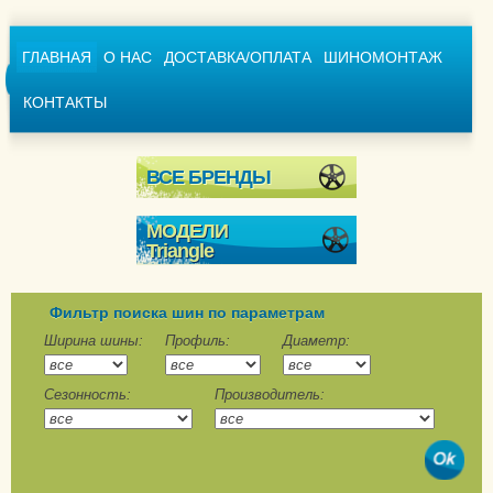
ГЛАВНАЯ
О НАС
ДОСТАВКА/ОПЛАТА
ШИНОМОНТАЖ
КОНТАКТЫ
ВСЕ БРЕНДЫ
МОДЕЛИ
Triangle
IcelynX TI501
LL01
Фильтр поиска шин по параметрам
LS01
Ширина шины:
Профиль:
Диаметр:
PS01
Сезонность:
Производитель:
Snowlink Trin PL01
SnowLink Trin PL02
TR737
TR757