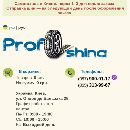
Самовывоз в Киеве: через 1–3 дня после заказа.
Отправка шин — на следующий день после оформления
заказа.
укр
|
рус
В корзине:
Телефоны:
Товаров:
0 шт.
(097)
900-01-17
На сумму:
0 грн.
(099)
313-99-67
Украина, Киев,
ул. Оноре де Бальзака 28
График работы кол-
центра:
Пн-Пт:
9:00 - 19:00
Сб:
10:00 - 15:00
Вс:
Выходной день