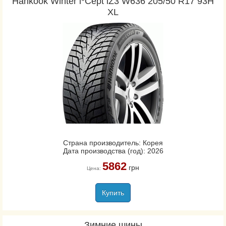
Hankook Winter i*Cept iZ3 W636 205/50 R17 93H
XL
Страна производитель: Корея
Дата производства (год): 2026
5862
грн
Цена:
Купить
Зимние шины