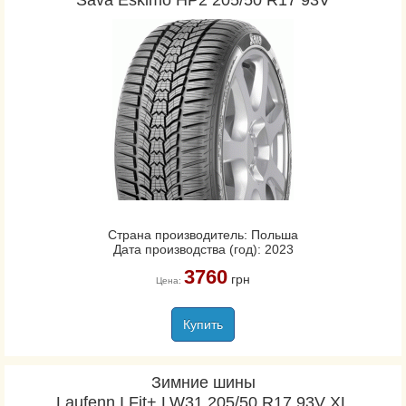
Sava Eskimo HP2 205/50 R17 93V
Страна производитель: Польша
Дата производства (год): 2023
3760
грн
Цена:
Купить
Зимние шины
Laufenn I Fit+ LW31 205/50 R17 93V XL