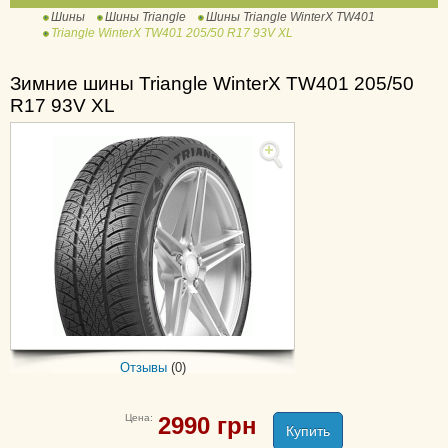
Шины
Шины Triangle
Шины Triangle WinterX TW401
TR777 Snow Lion
Triangle WinterX TW401 205/50 R17 93V XL
TR797
WinterX TW401
Зимние шины Triangle WinterX TW401 205/50
R17 93V XL
AdvanteX SUV TR259
Advantex TC101
ConneX VAN TV701
EffeXSport TH202
ReliaX Touring TE307
Sportex TSH11 (TH201)
TE301
TR257
TR645
Отзывы
(0)
TR918
TR928
Цена:
2990
грн
TR968
Купить